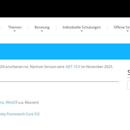
Themen
Beratung
Individuelle Schulungen
Offene S
24 erschienen ist. Nächste Version wird
.NET 10.0
im November 2025.
rms
,
WinUI3
u.a. Klassen)
ntity Framework Core 9.0