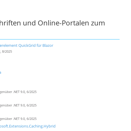
chriften und Online-Portalen zum
erelement QuickGrid für Blazor
, 8/2025
a
genüber .NET 9.0, 6/2025
genüber .NET 9.0, 6/2025
genüber .NET 9.0, 6/2025
osoft.Extensions.Caching.Hybrid