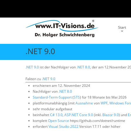
Start
.NET 9.0
.NET 9.0
ist der Nachfolger von
.NET 8.0
, der am 12.November 20
Fakten zu
.NET 9.0
erschienen am 12. November 2024
Nachfolger von
.NET 8.0
Standard-Term-Support
(
STS
) für 18 Monate bis Mai 2026
plattformunabhängig (mit
Ausnahme
von
WPF
,
Windows Fo
sehr modular aufgebaut
beinhaltet
C# 13.0
,
ASP.NET Core 9.0
(inkl.
Blazor 9.0
) und
E
komplett
Open Source
https://github.com/dotnet/runtime
erfordert
Visual Studio 2022
Version 17.11 oder höher