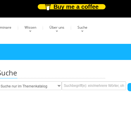
Buy me a coffee
eminare
Wissen
Über uns
Suche
Suche