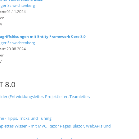
lger Schwichtenberg
ert:
01.11.2024
ten
4
griffslösungen mit Entity Framework Core 8.0
lger Schwichtenberg
ert:
20.08.2024
ten
7
T 8.0
der (Entwicklungsleiter, Projektleiter, Teamleiter,
ne - Tipps, Tricks und Tuning
mplettes Wissen - mit MVC, Razor Pages, Blazor, WebAPIs und