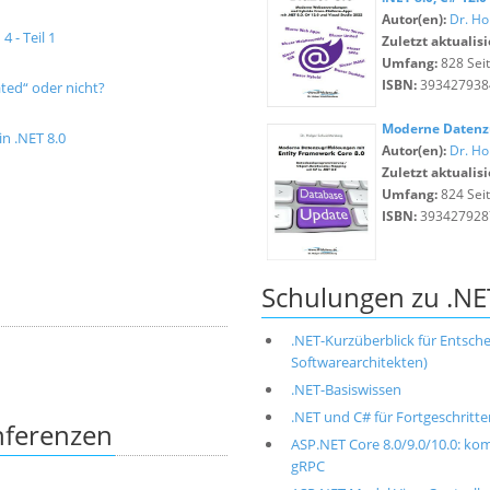
Autor(en):
Dr. Ho
 - Teil 1
Zuletzt aktualisi
Umfang:
828 Sei
ISBN:
393427938
ted“ oder nicht?
Moderne Datenzu
n .NET 8.0
Autor(en):
Dr. Ho
Zuletzt aktualisi
Umfang:
824 Sei
ISBN:
393427928
Schulungen zu .NE
.NET-Kurzüberblick für Entschei
Softwarearchitekten)
.NET-Basiswissen
.NET und C# für Fortgeschritte
nferenzen
ASP.NET Core 8.0/9.0/10.0: ko
gRPC