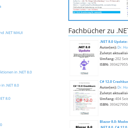
a
Fachbücher zu .NE
und .NET MAUI
.NET 8.0 Update:
Autor(en):
Dr. Ho
Zuletzt aktualisi
Umfang:
202 Sei
ISBN:
393427955
tionen in .NET 8.0
C# 12.0 Crashku
in .NET 8.0
Autor(en):
Dr. Ho
Zuletzt aktualisi
NET 8.0
Umfang:
404 Sei
ISBN:
393427950
Blazor 8.0: Mod
.0
.NET 8.0, C# 12.