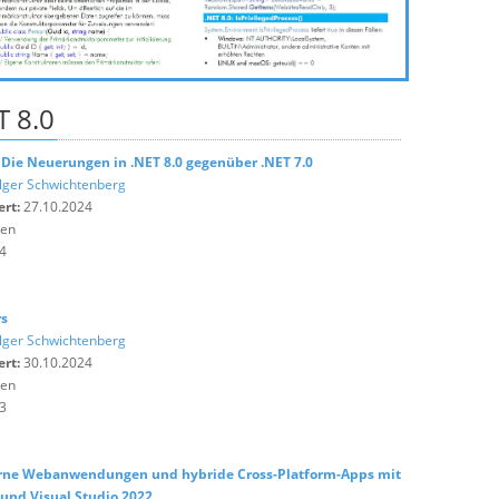
T 8.0
 Die Neuerungen in .NET 8.0 gegenüber .NET 7.0
lger Schwichtenberg
ert:
27.10.2024
ten
4
rs
lger Schwichtenberg
ert:
30.10.2024
ten
3
erne Webanwendungen und hybride Cross-Platform-Apps mit
0 und Visual Studio 2022