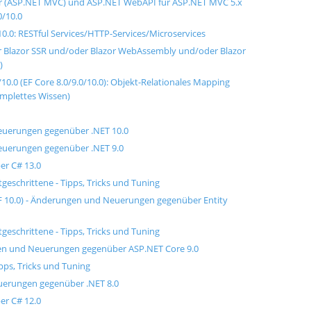
r (ASP.NET MVC) und ASP.NET WebAPI für ASP.NET MVC 5.x
0/10.0
0.0: RESTful Services/HTTP-Services/Microservices
er Blazor SSR und/oder Blazor WebAssembly und/oder Blazor
)
10.0 (EF Core 8.0/9.0/10.0): Objekt-Relationales Mapping
omplettes Wissen)
euerungen gegenüber .NET 10.0
euerungen gegenüber .NET 9.0
er C# 13.0
geschrittene - Tipps, Tricks und Tuning
EF 10.0) - Änderungen und Neuerungen gegenüber Entity
eschrittene - Tipps, Tricks und Tuning
en und Neuerungen gegenüber ASP.NET Core 9.0
ipps, Tricks und Tuning
uerungen gegenüber .NET 8.0
er C# 12.0