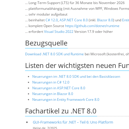
… Long-Term-Support (LTS) für 36 Monate bis November 2026
… plattformunabhängig (mit Ausnahme von WPF, Windows Forms, 
… sehr modular aufgebaut
… beinhaltet
C# 12.0
,
ASP.NET Core 8.0
(inkl.
Blazor 8.0
) und
Enti
… komplett Open Source
https://github.com/dotnet/runtime
… erfordert
Visual Studio 2022
Version 17.9 oder höher
Bezugsquelle
Download .NET 8.0 SDK und Runtime
bei Microsoft (kostenfrei, o
Listen der wichtigsten neuen Fu
Neuerungen im .NET 8.0 SDK und bei den Basisklassen
Neuerungen in C# 12.0
Neuerungen in ASP.NET Core 8.0
Neuerungen in Blazor 8.0
Neuerungen in Entity Framework Core 8.0
Fachartikel zu .NET 8.0
GUI-Frameworks für .NET – Teil 6: Uno Platform
Heise.de, 7/2025