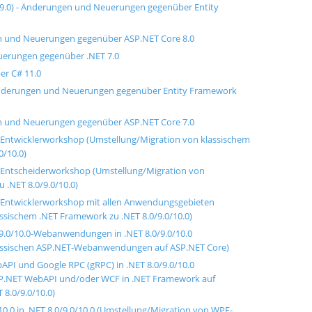
 9.0) - Änderungen und Neuerungen gegenüber Entity
n und Neuerungen gegenüber ASP.NET Core 8.0
uerungen gegenüber .NET 7.0
er C# 11.0
 Änderungen und Neuerungen gegenüber Entity Framework
n und Neuerungen gegenüber ASP.NET Core 7.0
 - Entwicklerworkshop (Umstellung/Migration von klassischem
0/10.0)
 - Entscheiderworkshop (Umstellung/Migration von
 .NET 8.0/9.0/10.0)
 - Entwicklerworkshop mit allen Anwendungsgebieten
ssischem .NET Framework zu .NET 8.0/9.0/10.0)
9.0/10.0-Webanwendungen in .NET 8.0/9.0/10.0
lassischen ASP.NET-Webanwendungen auf ASP.NET Core)
PI und Google RPC (gRPC) in .NET 8.0/9.0/10.0
SP.NET WebAPI und/oder WCF in .NET Framework auf
8.0/9.0/10.0)
10.0 in .NET 8.0/9.0/10.0 (Umstellung/Migration von WPF-