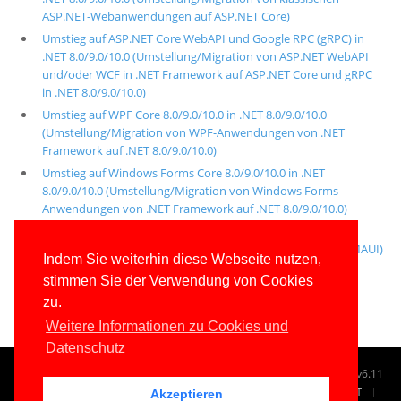
ASP.NET-Webanwendungen auf ASP.NET Core)
Umstieg auf ASP.NET Core WebAPI und Google RPC (gRPC) in
.NET 8.0/9.0/10.0 (Umstellung/Migration von ASP.NET WebAPI
und/oder WCF in .NET Framework auf ASP.NET Core und gRPC
in .NET 8.0/9.0/10.0)
Umstieg auf WPF Core 8.0/9.0/10.0 in .NET 8.0/9.0/10.0
(Umstellung/Migration von WPF-Anwendungen von .NET
Framework auf .NET 8.0/9.0/10.0)
Umstieg auf Windows Forms Core 8.0/9.0/10.0 in .NET
8.0/9.0/10.0 (Umstellung/Migration von Windows Forms-
Anwendungen von .NET Framework auf .NET 8.0/9.0/10.0)
Umstieg auf .NET Multi-Platform App UI (MAUI)
(Umstellung/Migration von Xamarin Forms-Apps auf .NET MAUI)
Indem Sie weiterhin diese Webseite nutzen,
Umstieg auf Entity Framework Core 8.0/9.0/10.0
stimmen Sie der Verwendung von Cookies
(Umstellung/Migration von ADO.NET Entity Framework 5.x)
zu.
Weitere Informationen zu Cookies und
Datenschutz
© 1996-2026
www.IT-Visions.de
-
Dr. Holger Schwichtenberg
v6.11
START
SUCHE
TAG CLOUD
SITEMAP
KONTAKT
Akzeptieren