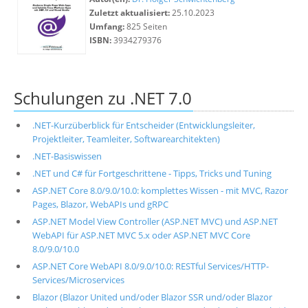
Zuletzt aktualisiert:
25.10.2023
Umfang:
825 Seiten
ISBN:
3934279376
Schulungen zu .NET 7.0
.NET-Kurzüberblick für Entscheider (Entwicklungsleiter,
Projektleiter, Teamleiter, Softwarearchitekten)
.NET-Basiswissen
.NET und C# für Fortgeschrittene - Tipps, Tricks und Tuning
ASP.NET Core 8.0/9.0/10.0: komplettes Wissen - mit MVC, Razor
Pages, Blazor, WebAPIs und gRPC
ASP.NET Model View Controller (ASP.NET MVC) und ASP.NET
WebAPI für ASP.NET MVC 5.x oder ASP.NET MVC Core
8.0/9.0/10.0
ASP.NET Core WebAPI 8.0/9.0/10.0: RESTful Services/HTTP-
Services/Microservices
Blazor (Blazor United und/oder Blazor SSR und/oder Blazor