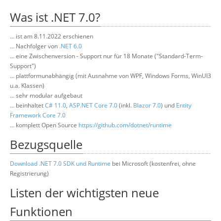
Über uns
Was ist .NET 7.0?
Suche
… ist am 8.11.2022 erschienen
… Nachfolger von
.NET 6.0
… eine Zwischenversion - Support nur für 18 Monate ("Standard-Term-
Support")
… plattformunabhängig (mit Ausnahme von WPF, Windows Forms, WinUI3
u.a. Klassen)
… sehr modular aufgebaut
… beinhaltet
C# 11.0
,
ASP.NET Core 7.0
(inkl.
Blazor 7.0
) und
Entity
Framework Core 7.0
… komplett Open Source
https://github.com/dotnet/runtime
Bezugsquelle
Download .NET 7.0 SDK und Runtime
bei Microsoft (kostenfrei, ohne
Registrierung)
Listen der wichtigsten neue
Funktionen