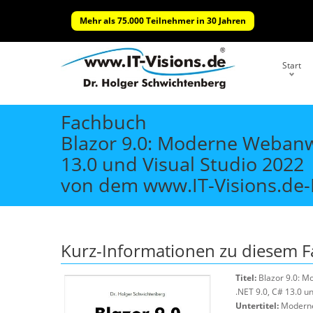
Mehr als 75.000 Teilnehmer in 30 Jahren
Start
Fachbuch
Blazor 9.0: Moderne Webanw
13.0 und Visual Studio 2022
von dem www.IT-Visions.de-
Kurz-Informationen zu diesem 
Titel:
Blazor 9.0: M
.NET 9.0, C# 13.0 u
Untertitel:
Moderne