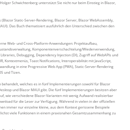
ger Schwichtenberg unterstützt Sie nicht nur beim Einstieg in Blazor,
s (Blazor Static-Server-Rendering, Blazor Server, Blazor WebAssembly,
MAUI). Das Buch thematisiert ausführlich den Unterschied zwischen den
rne Web- und Cross-Platform-Anwendungen: Projektaufbau,
, Zustandsverwaltung, Komponentenverschachtelung/Wiederverwendung,
ibraries, Debugging, Dependency Injection (DI), Zugriff auf WebAPIs und
 Kontextmenüs, Toast Notifications, Interoperabilität mit JavaScript,
wandlung in eine Progressive Web App (PWA), Static-Server-Rendering
OS und Tizen.
ch behandelt, welches es in fünf Implementierungen sowohl für Blazor
Desktop und Blazor MAUI gibt. Die fünf Implementierungen besitzen aber
f, wie verschiedene Blazor-Varianten mit wenig Aufwand realisierbar
wnload für die Leser zur Verfügung. Während in vielen in der offiziellen
n immer nur einzelne kleine, aus dem Kontext gerissene Beispiele
öglichst viele Funktionen in einem praxisnahen Gesamtzusammenhang zu