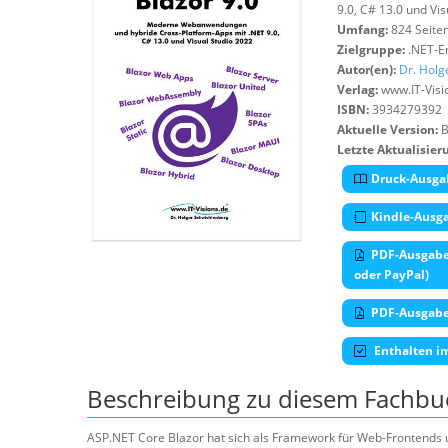
9.0, C# 13.0 und Vi
Umfang:
824 Seite
Zielgruppe:
.NET-En
Autor(en):
Dr. Holg
Verlag:
www.IT-Visi
ISBN:
3934279392
Aktuelle Version:
B
Letzte Aktualisier
Druck-Ausgab
Kindle-Ausga
PDF-Ausgabe 
oder PayPal)
PDF-Ausgabe 
Enthalten i
Beschreibung zu diesem Fachbu
ASP.NET Core Blazor hat sich als Framework für Web-Frontends u