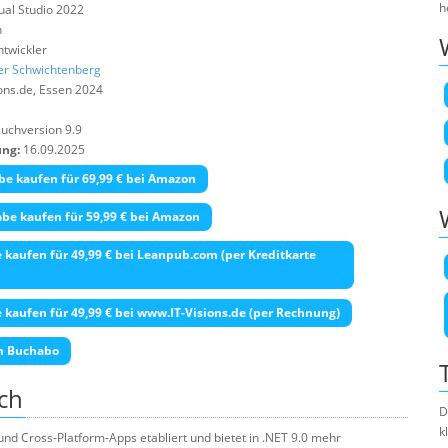
h
sual Studio 2022
n
twickler
er Schwichtenberg
ons.de, Essen 2024
uchversion 9.9
ung:
16.09.2025
e kaufen für 69,99 € bei Amazon
be kaufen für 59,99 € bei Amazon
kaufen für 49,99 € bei Leanpub.com (per Kreditkarte
kaufen für 49,99 € bei www.IT-Visions.de (per Rechnung)
m Buchabo
ch
D
k
nd Cross-Platform-Apps etabliert und bietet in .NET 9.0 mehr