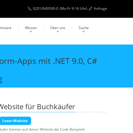
0201/649590-0
(Mo-Fr 9-16 Uhr)
Anfrage
eminare
Wissen
Über uns
Suche
rm-Apps mit .NET 9.0, C#
g
Website für Buchkäufer
Leser-Website
äufer können auf dieser Website die Code-Beispiele