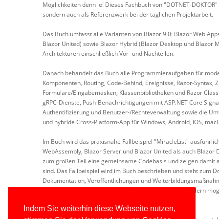
Möglichkeiten denn je! Dieses Fachbuch von "DOTNET-DOKTOR" Hol
sondern auch als Referenzwerk bei der täglichen Projektarbeit.
Das Buch umfasst alle Varianten von Blazor 9.0: Blazor Web App
Blazor United) sowie Blazor Hybrid (Blazor Desktop und Blazor 
Architekturen einschließlich Vor- und Nachteilen.
Danach behandelt das Buch alle Programmieraufgaben für mode
Komponenten, Routing, Code-Behind, Ereignisse, Razor-Syntax
Formulare/Eingabemasken, Klassenbibliotheken und Razor Class L
gRPC-Dienste, Push-Benachrichtigungen mit ASP.NET Core SignalR,
Authentifizierung und Benutzer-/Rechteverwaltung sowie die Um
und hybride Cross-Platform-App für Windows, Android, iOS, mac
Im Buch wird das praxisnahe Fallbeispiel "MiracleList" ausführli
WebAssembly, Blazor Server und Blazor United als auch Blazor 
zum großen Teil eine gemeinsame Codebasis und zeigen damit au
sind. Das Fallbeispiel wird im Buch beschrieben und steht zum Do
Dokumentation, Veröffentlichungen und Weiterbildungsmaßnahme
gezeigt werden, dient MiracleList dazu, Softwareentwicklern m
zeigen.
Indem Sie weiterhin diese Webseite nutzen,