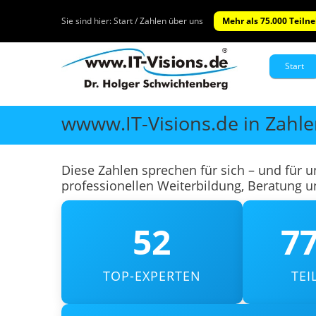
Sie sind hier:
Start / Zahlen über uns
Mehr als 75.000 Teiln
Start
wwww.IT-Visions.de in Zahl
Diese Zahlen sprechen für sich – und für 
professionellen Weiterbildung, Beratung 
52
77
TOP-EXPERTEN
TE