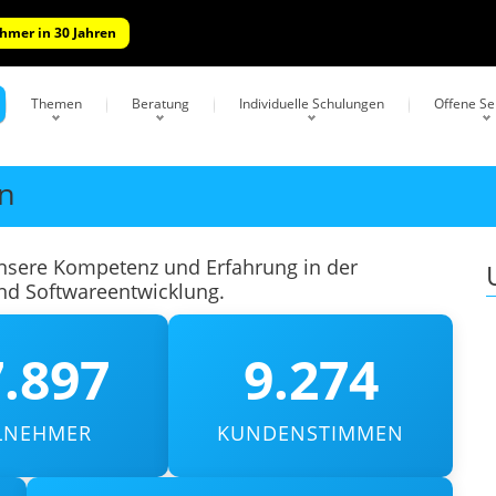
ehmer in 30 Jahren
Themen
Beratung
Individuelle Schulungen
Offene S
en
unsere Kompetenz und Erfahrung in der
und Softwareentwicklung.
.897
9.274
ILNEHMER
KUNDENSTIMMEN