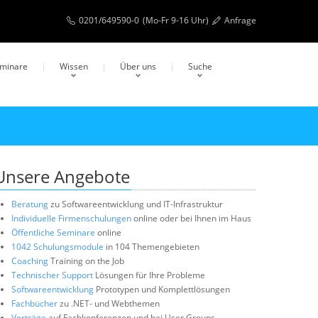
0201/649590-0
(Mo-Fr 9-16 Uhr)
Anfrage
eminare
Wissen
Über uns
Suche
Unsere Angebote
Beratung
zu Softwareentwicklung und IT-Infrastruktur
Individuelle Firmenschulungen
online oder bei Ihnen im Haus
Öffentliche Seminare
online
1042 Schulungsmodule
in 104 Themengebieten
Coaching
Training on the Job
Technischer Support
Lösungen für Ihre Probleme
Softwareentwicklung
Prototypen und Komplettlösungen
Fachbücher
zu .NET- und Webthemen
Vorträge
auf Fachkonferenzen und bei User Groups