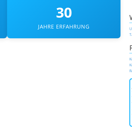
30
JAHRE ERFAHRUNG
U
T
K
K
R