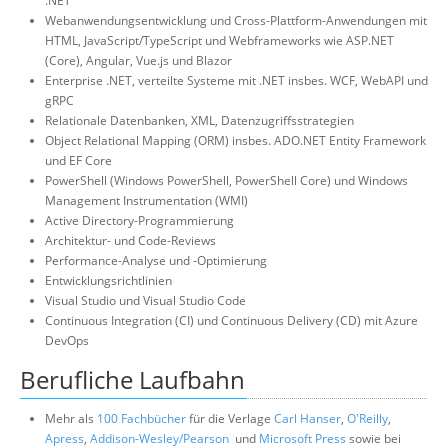
.NET
Webanwendungsentwicklung und Cross-Plattform-Anwendungen mit
HTML, JavaScript/TypeScript und Webframeworks wie ASP.NET
(Core), Angular, Vue.js und Blazor
Enterprise .NET, verteilte Systeme mit .NET insbes. WCF, WebAPI und
gRPC
Relationale Datenbanken, XML, Datenzugriffsstrategien
Object Relational Mapping (ORM) insbes. ADO.NET Entity Framework
und EF Core
PowerShell (Windows PowerShell, PowerShell Core) und Windows
Management Instrumentation (WMI)
Active Directory-Programmierung
Architektur- und Code-Reviews
Performance-Analyse und -Optimierung
Entwicklungsrichtlinien
Visual Studio und Visual Studio Code
Continuous Integration (CI) und Continuous Delivery (CD) mit Azure
DevOps
Berufliche Laufbahn
Mehr als
100 Fachbücher
für die Verlage
Carl Hanser
,
O'Reilly
,
Apress
,
Addison-Wesley/Pearson
und
Microsoft Press
sowie bei