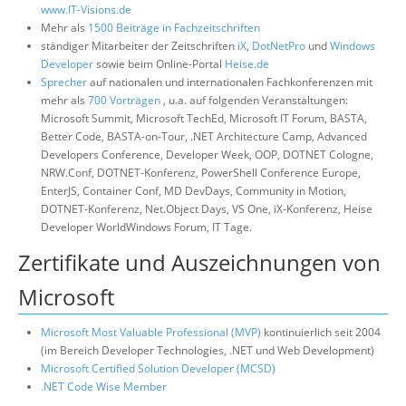
www.IT-Visions.de
Mehr als
1500 Beiträge in Fachzeitschriften
ständiger Mitarbeiter der Zeitschriften
iX
,
DotNetPro
und
Windows
Developer
sowie beim Online-Portal
Heise.de
Sprecher
auf nationalen und internationalen Fachkonferenzen mit
mehr als
700 Vorträgen
, u.a. auf folgenden Veranstaltungen:
Microsoft Summit, Microsoft TechEd, Microsoft IT Forum, BASTA,
Better Code, BASTA-on-Tour, .NET Architecture Camp, Advanced
Developers Conference, Developer Week, OOP, DOTNET Cologne,
NRW.Conf, DOTNET-Konferenz, PowerShell Conference Europe,
EnterJS, Container Conf, MD DevDays, Community in Motion,
DOTNET-Konferenz, Net.Object Days, VS One, iX-Konferenz, Heise
Developer WorldWindows Forum, IT Tage.
Zertifikate und Auszeichnungen von
Microsoft
Microsoft Most Valuable Professional (MVP)
kontinuierlich seit 2004
(im Bereich Developer Technologies, .NET und Web Development)
Microsoft Certified Solution Developer (MCSD)
.NET Code Wise Member