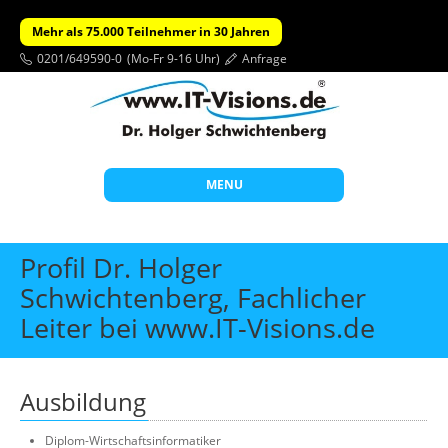
Mehr als 75.000 Teilnehmer in 30 Jahren
0201/649590-0
(Mo-Fr 9-16 Uhr)
Anfrage
MENU
Start
Profil Dr. Holger
Themen
Schwichtenberg, Fachlicher
Leiter bei www.IT-Visions.de
Beratung
Individuelle Schulungen
Offene Seminare
Ausbildung
Wissen
Diplom-Wirtschaftsinformatiker