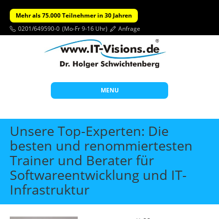
Mehr als 75.000 Teilnehmer in 30 Jahren
0201/649590-0
(Mo-Fr 9-16 Uhr)
Anfrage
MENU
Start
Unsere Top-Experten: Die
Themen
besten und renommiertesten
Trainer und Berater für
Beratung
Softwareentwicklung und IT-
Individuelle Schulungen
Infrastruktur
Offene Seminare
Wissen