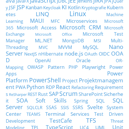
JavaScript
ava
JEE
JIRA
JDBC
Jenkins
JPA
JavaFX
jQuer
JSP
KI
JSF
Kanban
Kotlin
Kubern
y
Keycloak
Kryptografie
Linux
LINQ
etes
Machine
MAUI
Microservices
Learning
MFC
Microsoft
Microsoft CRM
Microsoft Access
365
Microsoft
Microsoft Test
Exchange
Microsoft Office
ML.NET
Manager
MongoDB
Multi-
MSI
Nano
MySQL
Threading
MVVM
MVC
Server
node.js
OOA
nHibernate
OIDC
NextJS
OAuth
D
Oracle
OpenAI
OR-
Pattern
Playwright
OWASP
PHP
Power
Mapping
Power
Apps
PowerShell
Platform
Projektmanagem
Project
ent
Python
React
PWA
RDP
Requirement
Refactoring
Scrum
SAP
Sicherhe
s
Rust
SharePoint
REST
ReSharper
SOA
SQL
Soft Skills
it
SQL
Spring
Server
Svelte
System
SSAS
SSRS
SQLCLR
SSIS
Center
Terminal Services
Test Driven
TEAMS
TFS
TestCafe
Development
Threat
TypeScript
Unit
TPL
UML
UC4
Modeling