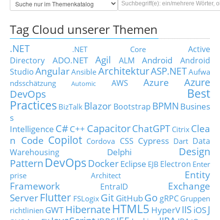
Tag Cloud unserer Themen
.NET
Active
.NET Core
Agil
ADO.NET
Android
Directory
ALM
Android
Architektur
Angular
ASP.NET
Studio
Ansible
Aufwa
Azure
Azure
AWS
ndsschätzung
Automic
Best
DevOps
Practices
Blazor
BPMN
Busines
Bootstrap
BizTalk
s
C#
Capacitor
ChatGPT
Clea
Intelligence
C++
Citrix
Copilot
n Code
Cypress
CSS
Data
Cordova
Dart
Design
Delphi
Warehousing
DevOps
Pattern
Docker
Eclipse
Electron
EJB
Enter
Entity
prise Architect
Framework
Exchange
EntraID
Flutter
Git
Go
Server
GitHub
gRPC
FSLogix
Gruppen
HTML5
Hibernate
IIS
J
GWT
HyperV
iOS
richtlinien