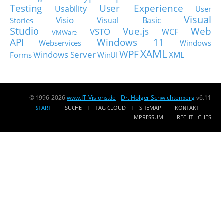
Testing
User Experience
Usability
User
Visual
Visio
Visual Basic
Stories
Studio
Vue.js
Web
VSTO
WCF
VMWare
API
Windows 11
Webservices
Windows
XAML
WPF
Windows Server
XML
Forms
WinUI
© 1996-2026
www.IT-Visions.de
-
Dr. Holger Schwichtenberg
v6.11
START
SUCHE
TAG CLOUD
SITEMAP
KONTAKT
IMPRESSUM
RECHTLICHES