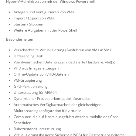
Hyper-V-Administration mit der Windows PowerShell
Anlegen und Konfigurieren von VMs
Import / Export von VMs
Starten / Stoppen
Weitere Aufgaben mit der PowerShell
Besonderheiten
Verschachtelte Virtualisierung (Ausführen von VMs in VMs)
Differencing Disk
Von dynamischen Datenträger / dedizierte Hardware: vhd(x)
VHD aus Images erzeugen
Offline-Update von VHD-Dateien
VM-Gruppierung
GPU-Partitionierung
Unterstützung für ARM64
Dynamischer Prozessorkompatibilitätsmodus
Automatisches Verfügbarmachen der gleichzeitigen
Multithreadingkonfiguration für virtuelle
Computer, die auf Hosts ausgeführt werden, mithilfe des Core
Scheduler
Ruhezustandsunterstützung
Virtualisierungsbasierte Sicherheit (VBS) für Gastbetriebssysteme