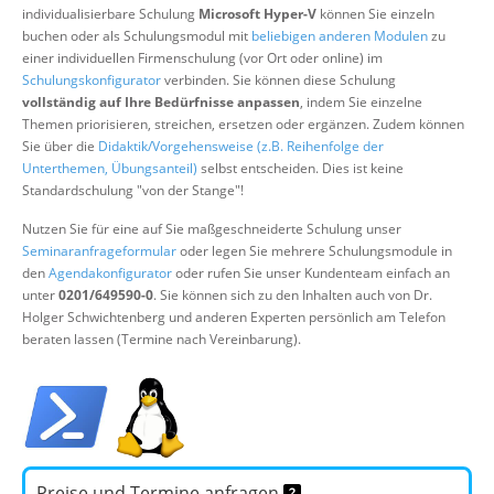
individualisierbare Schulung
Microsoft Hyper-V
können Sie einzeln
Über uns
buchen oder als Schulungsmodul mit
beliebigen anderen Modulen
zu
Suche
einer individuellen Firmenschulung (vor Ort oder online) im
Schulungskonfigurator
verbinden. Sie können diese Schulung
vollständig auf Ihre Bedürfnisse anpassen
, indem Sie einzelne
Themen priorisieren, streichen, ersetzen oder ergänzen. Zudem können
Sie über die
Didaktik/Vorgehensweise (z.B. Reihenfolge der
Unterthemen, Übungsanteil)
selbst entscheiden. Dies ist keine
Standardschulung "von der Stange"!
Nutzen Sie für eine auf Sie maßgeschneiderte Schulung unser
Seminaranfrageformular
oder legen Sie mehrere Schulungsmodule in
den
Agendakonfigurator
oder rufen Sie unser Kundenteam einfach an
unter
0201/649590-0
. Sie können sich zu den Inhalten auch von Dr.
Holger Schwichtenberg und anderen Experten persönlich am Telefon
beraten lassen (Termine nach Vereinbarung).
Preise und Termine anfragen