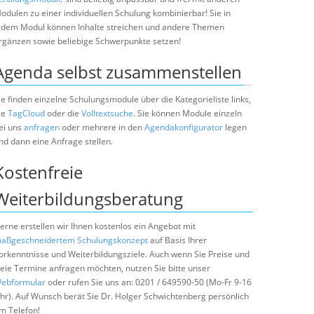
odulen zu einer individuellen Schulung kombinierbar! Sie in
edem Modul können Inhalte streichen und andere Themen
rgänzen sowie beliebige Schwerpunkte setzen!
Agenda selbst zusammenstellen
ie finden einzelne Schulungsmodule über die Kategorieliste links,
ie
TagCloud
oder die
Volltextsuche
. Sie können Module einzeln
ei uns
anfragen
oder mehrere in den
Agendakonfigurator
legen
nd dann eine Anfrage stellen.
Kostenfreie
Weiterbildungsberatung
erne erstellen wir Ihnen kostenlos ein Angebot mit
aßgeschneidertem Schulungskonzept
auf Basis Ihrer
orkenntnisse und Weiterbildungsziele. Auch wenn Sie Preise und
reie Termine anfragen möchten, nutzen Sie bitte unser
ebformular
oder rufen Sie uns an: 0201 / 649590-50 (Mo-Fr 9-16
hr). Auf Wunsch berät Sie Dr. Holger Schwichtenberg persönlich
m Telefon!