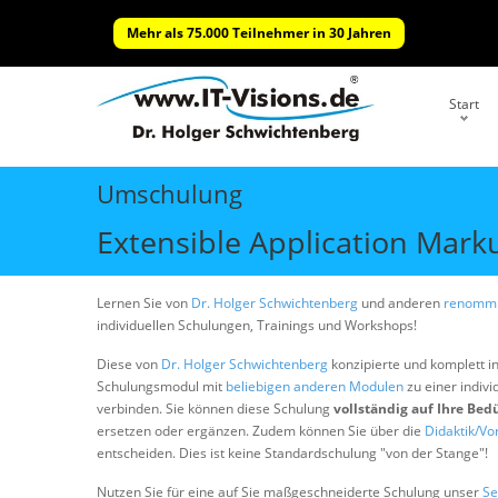
Mehr als 75.000 Teilnehmer in 30 Jahren
Start
Umschulung
Extensible Application Mar
Lernen Sie von
Dr. Holger Schwichtenberg
und anderen
renommi
individuellen Schulungen, Trainings und Workshops!
Diese von
Dr. Holger Schwichtenberg
konzipierte und komplett i
Schulungsmodul mit
beliebigen anderen Modulen
zu einer indivi
verbinden. Sie können diese Schulung
vollständig auf Ihre Bed
ersetzen oder ergänzen. Zudem können Sie über die
Didaktik/Vo
entscheiden. Dies ist keine Standardschulung "von der Stange"!
Nutzen Sie für eine auf Sie maßgeschneiderte Schulung unser
Se