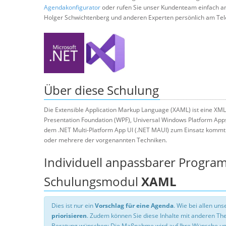
Agendakonfigurator
oder rufen Sie unser Kundenteam einfach a
Holger Schwichtenberg und anderen Experten persönlich am Tel
Über diese Schulung
Die Extensible Application Markup Language (XAML) ist eine XM
Presentation Foundation (WPF), Universal Windows Platform App
dem .NET Multi-Platform App UI (.NET MAUI) zum Einsatz kommt
oder mehrere der vorgenannten Techniken.
Individuell anpassbarer Progra
Schulungsmodul
XAML
Dies ist nur ein
Vorschlag für eine Agenda
. Wie bei allen u
priorisieren
. Zudem können Sie diese Inhalte mit anderen T
Beratung wünschen: Die Maßnahme wird auf Ihre Wünsche un