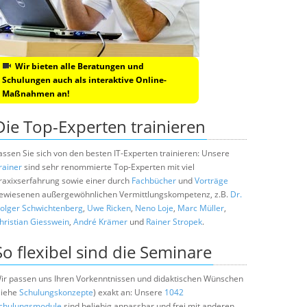
Wir bieten alle Beratungen und
Schulungen auch als interaktive Online-
Maßnahmen an!
Die Top-Experten trainieren
assen Sie sich von den besten IT-Experten trainieren: Unsere
rainer
sind sehr renommierte Top-Experten mit viel
raxixserfahrung sowie einer durch
Fachbücher
und
Vorträge
ewiesenen außergewöhnlichen Vermittlungskompetenz, z.B.
Dr.
olger Schwichtenberg
,
Uwe Ricken
,
Neno Loje
,
Marc Müller
,
hristian Giesswein
,
André Krämer
und
Rainer Stropek
.
So flexibel sind die Seminare
ir passen uns Ihren Vorkenntnissen und didaktischen Wünschen
siehe
Schulungskonzepte
) exakt an: Unsere
1042
chulungsmodule
sind beliebig anpassbar und frei mit anderen