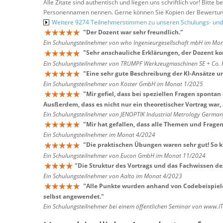
Alle Zitate sind authentisch und liegen uns schriftlich vor! Bitt
Personennamen nennen. Gerne können Sie Kopien der Bewertung
Weitere 9274 Teilnehmerstimmen zu unseren Schulungs- u
"
Der Dozent war sehr freundlich.
"
Ein Schulungsteilnehmer von who Ingenieurgesellschaft mbH im Mo
"
Sehr anschauliche Erklärungen, der Dozent ko
Ein Schulungsteilnehmer von TRUMPF Werkzeugmaschinen SE + Co.
"
Eine sehr gute Beschreibung der KI-Ansätze
Ein Schulungsteilnehmer von Köster GmbH im Monat 1/2025
"
Mir gefiel, dass bei speziellen Fragen spont
Ausßerdem, dass es nicht nur ein theoretischer Vortrag war,
Ein Schulungsteilnehmer von JENOPTIK Industrial Metrology Germ
"
Mir hat gefallen, dass alle Themen und Frag
Ein Schulungsteilnehmer im Monat 4/2024
"
Die praktischen Übungen waren sehr gut! So k
Ein Schulungsteilnehmer von Eucon GmbH im Monat 11/2024
"
Die Struktur des Vortrags und das Fachwissen de
Ein Schulungsteilnehmer von Aalto im Monat 4/2023
"
Alle Punkte wurden anhand von Codebeispiele
selbst angewendet.
"
Ein Schulungsteilnehmer bei einem öffentlichen Seminar von www.I