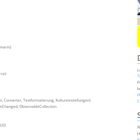
amarin)
L
rce)
T
P
b
H
 Converter, Textformatierung, Kultureinstellungen)
C
onChanged, ObservableCollection
nUI3
W
(
S