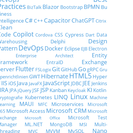
Practices
Blazor
BPMN
Bu
Bootstrap
BizTalk
iness
C#
Capacitor
ChatGPT
ntelligence
C++
Citrix
Clean
Copilot
Code
Cypress
CSS
Data
Cordova
Dart
Design
Delphi
Warehousing
DevOps
Pattern
Docker
Eclipse
Electron
EJB
Entity
Enterprise Architect
Framework
Exchange
EntraID
Flutter
Git
Go
Server
GitHub
gRPC
FSLogix
Gru
HTML5
Hibernate
GWT
Hyper
penrichtlinien
JavaScript
IIS
Java
JEE
V
iOS
JDBC
Jenkins
JavaFX
JSP
KI
JIRA
JSF
Kanban
Kotlin
JPA
jQuery
Keycloak
Linux
LINQ
Kubernetes
ryptografie
Machine
MAUI
Microservices
earning
MFC
Microsoft
Microsoft CRM
Microsoft Access
65
Microsoft
Microsoft Test
xchange
Microsoft Office
ML.NET
Manager
MongoDB
Multi-
MSI
Nano
MySQL
hreading
MVVM
MVC