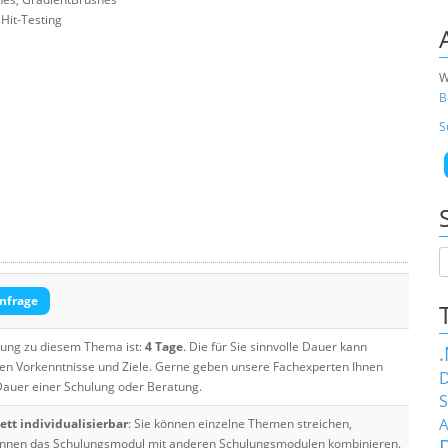
Hit-Testing
W
B
S
nfrage
ulung zu diesem Thema ist:
4 Tage
. Die für Sie sinnvolle Dauer kann
ten Vorkenntnisse und Ziele. Gerne geben unsere Fachexperten Ihnen
D
 Dauer einer Schulung oder Beratung.
S
A
tt individualisierbar
: Sie können einzelne Themen streichen,
 können das Schulungsmodul mit anderen Schulungsmodulen kombinieren.