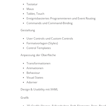
Tastatur
Maus
Tablet, Touch
Ereignisbasiertes Programmieren und Event Routing
Commands und Command-Binding
Gestaltung
User Controls und Custom Controls
Formatvorlagen (Styles)
Control Templates
Anpassung der Oberfläche
Transformationen
Animationen
Behaviour
Visual States
Adorner
Design & Usability mit XAML
Grafik
2D-Grafik: Shapes, Füllverhalten, Path-Elemente, Pens, Bru