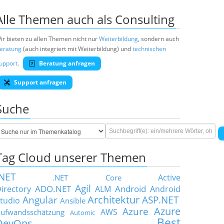
Alle Themen auch als Consulting
ir bieten zu allen Themen nicht nur
Weiterbildung
, sondern auch
eratung
(auch integriert mit Weiterbildung) und
technischen
upport
.
Beratung anfragen
Support anfragen
Suche
Tag Cloud unserer Themen
.NET
Active
.NET Core
Agil
ADO.NET
Android
irectory
ALM
Android
Architektur
Angular
ASP.NET
tudio
Ansible
Azure
Azure
AWS
ufwandsschätzung
Automic
Best
DevOps