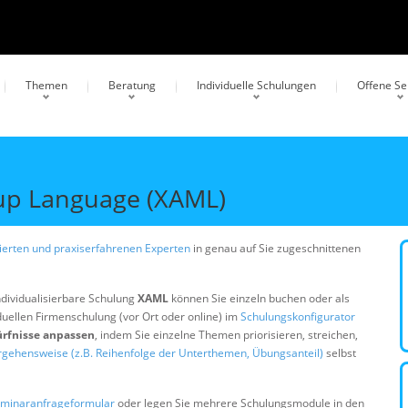
Themen
Beratung
Individuelle Schulungen
Offene S
kup Language (XAML)
erten und praxiserfahrenen Experten
in genau auf Sie zugeschnittenen
ndividualisierbare Schulung
XAML
können Sie einzeln buchen oder als
duellen Firmenschulung (vor Ort oder online) im
Schulungskonfigurator
ürfnisse anpassen
, indem Sie einzelne Themen priorisieren, streichen,
rgehensweise (z.B. Reihenfolge der Unterthemen, Übungsanteil)
selbst
minaranfrageformular
oder legen Sie mehrere Schulungsmodule in den