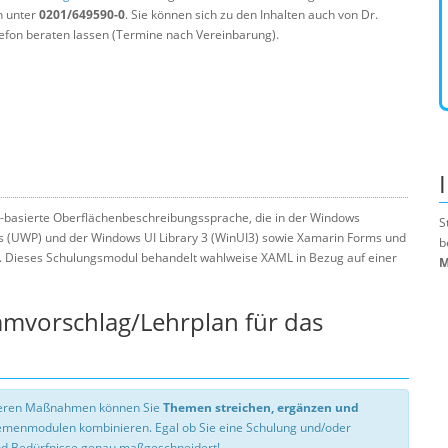
n unter
0201/649590-0
. Sie können sich zu den Inhalten auch von Dr.
efon beraten lassen (Termine nach Vereinbarung).
L-basierte Oberflächenbeschreibungssprache, die in der Windows
S
s (UWP) und der Windows UI Library 3 (WinUI3) sowie Xamarin Forms und
b
. Dieses Schulungsmodul behandelt wahlweise XAML in Bezug auf einer
M
mmvorschlag/Lehrplan für das
nseren Maßnahmen können Sie
Themen streichen, ergänzen und
hemenmodulen kombinieren. Egal ob Sie eine Schulung und/oder
d Bedürfnisse genau maßgeschneidert!