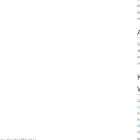
M
j
e
S
d
b
u
G
m
V
f
W
U
a
shes, GradientBrushes