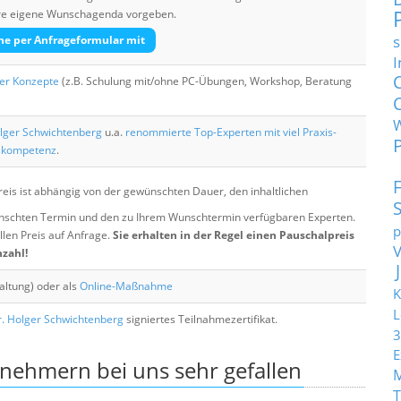
Ihre eigene Wunschagenda vorgeben.
s
he per Anfrageformular mit
I
her Konzepte
(z.B. Schulung mit/ohne PC-Übungen, Workshop, Beratung
lger Schwichtenberg
u.a.
renommierte Top-Experten mit viel Praxis-
skompetenz
.
eis ist abhängig von der gewünschten Dauer, den inhaltlichen
chten Termin und den zu Ihrem Wunschtermin verfügbaren Experten.
p
llen Preis auf Anfrage.
Sie erhalten in der Regel einen Pauschalpreis
nzahl!
altung) oder als
Online-Maßnahme
K
L
. Holger Schwichtenberg
signiertes Teilnahmezertifikat.
3
E
lnehmern bei uns sehr gefallen
T