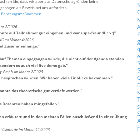
e beachten Sie, dass wir aber aus Datenschutzgründen keine
sbögen als Beweis bei uns anfordern!
nd Beratungsmaßnahmen
M
nat 2/2026
nnte auf Teilnehmer gut eingehen und war superfreundlich :)
"
 KG im Monat 4/2026
 und Zusammenhänge.
"
q
e
an auf Themen eingegangen wurde, die nicht auf der Agenda standen.
S
 sondern es auch viel live demo gab.
"
any GmbH im Monat 2/2025
C
en besprochen wurden. Wir haben viele Einblicke bekommen.
"
onnte das theoretische gut vertieft werden.
"
M
s Dozenten haben mir gefallen.
"
S
n erläutert und in den meisten Fällen anschließend in einer Übung
F
T-Visions.de im Monat 11/2023