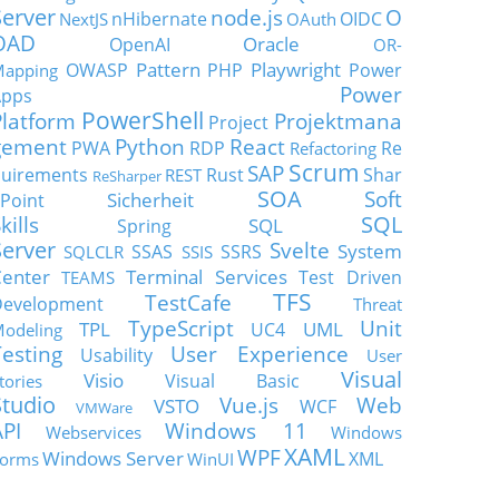
Server
node.js
O
nHibernate
OIDC
NextJS
OAuth
OAD
Oracle
OpenAI
OR-
Pattern
Playwright
OWASP
PHP
Power
apping
Power
Apps
PowerShell
Platform
Projektmana
Project
gement
Python
React
PWA
RDP
Re
Refactoring
Scrum
SAP
uirements
Rust
Shar
REST
ReSharper
SOA
Soft
Sicherheit
Point
SQL
kills
SQL
Spring
Server
Svelte
System
SSAS
SSRS
SQLCLR
SSIS
enter
Terminal Services
Test Driven
TEAMS
TFS
TestCafe
Development
Threat
TypeScript
Unit
TPL
UML
UC4
odeling
Testing
User Experience
Usability
User
Visual
Visio
Visual Basic
tories
Studio
Vue.js
Web
VSTO
WCF
VMWare
API
Windows 11
Webservices
Windows
XAML
WPF
Windows Server
XML
orms
WinUI