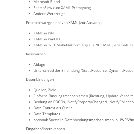
Microsoft Blend
SketchFlow zum XAML-Prototyping
Andere Werkzeuge
Praxiseinsatzgebiete von XAML (zur Auswahl)
XAML in WPF
XAML in WinUI3
XAML in .NET Multi-Platform App UI (.NET MAUI, ehemals X
Ressourcen
Ablage
Unterschied der Einbindung (StaticResource, DynamicResou
Datenbindungen
Quellen, Ziele
Einfache Bindungsmechanismen (Richtung, Update-Verhalten,
Bindung an POCOs, INotifyPropertyChanged, INotifyCollecti
Data Context als Quelle
Data Templates
optional: Spezielle Datenbindungsmechanismen in UWP/Wi
Eingaben/Interaktionen