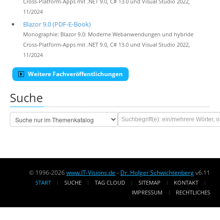
Cross-Platform-Apps mit .NET 9.0, C# 13.0 und Visual Studio 2022,
11/2024
Blazor 9.0 (PDF-E-Book)
Monographie: Blazor 9.0: Moderne Webanwendungen und hybride
Cross-Platform-Apps mit .NET 9.0, C# 13.0 und Visual Studio 2022,
11/2024
Weitere Fachveröffentlichungen
Suche
© 1996-2026
www.IT-Visions.de
-
Dr. Holger Schwichtenberg
v6.11
START
SUCHE
TAG CLOUD
SITEMAP
KONTAKT
IMPRESSUM
RECHTLICHES