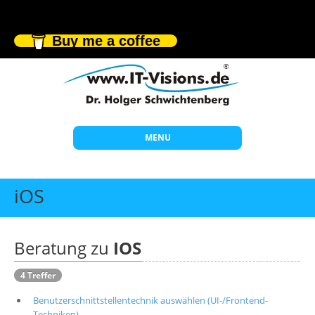
Buy me a coffee
MENU
Start
iOS
Themen
Beratung
Beratung zu
IOS
Individuelle Schulungen
4 Treffer
Offene Seminare
Benutzerschnittstellentechnik auswählen (UI-/Frontend-
Wissen
Techniken)