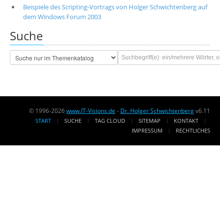
Beispiele des Scripting-Vortrags von Holger Schwichtenberg auf
dem Windows Forum 2003
Suche
© 1996-2026
www.IT-Visions.de
-
Dr. Holger Schwichtenberg
v6.11
START
SUCHE
TAG CLOUD
SITEMAP
KONTAKT
IMPRESSUM
RECHTLICHES