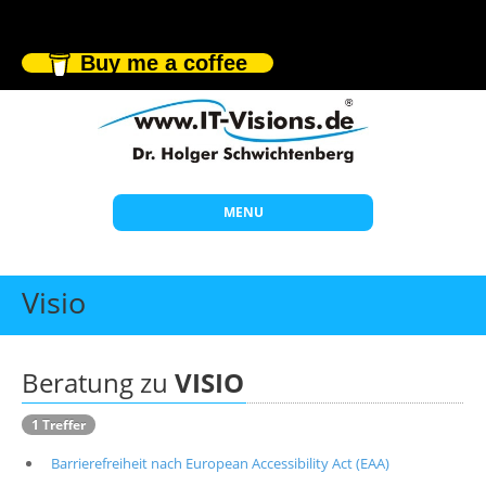
Buy me a coffee
MENU
Start
Visio
Themen
Beratung
Beratung zu
VISIO
Individuelle Schulungen
1 Treffer
Offene Seminare
Barrierefreiheit nach European Accessibility Act (EAA)
Wissen