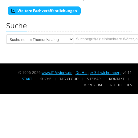
Weitere Fachveröffentlichungen
Suche
© 1996-2026
www.IT-Visions.de
-
Dr. Holger Schwichtenberg
v6.11
START
SUCHE
TAG CLOUD
SITEMAP
KONTAKT
IMPRESSUM
RECHTLICHES