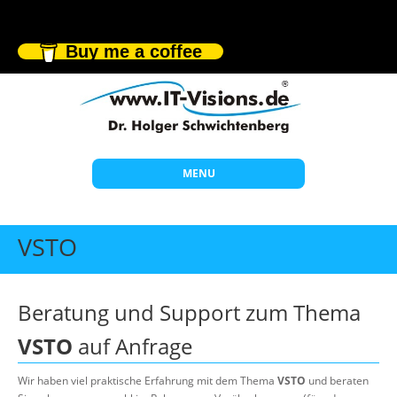
Buy me a coffee
MENU
Start
VSTO
Themen
Beratung
Beratung und Support zum Thema
Individuelle Schulungen
VSTO
auf Anfrage
Offene Seminare
Wir haben viel praktische Erfahrung mit dem Thema
VSTO
und beraten
Wissen