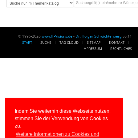
© 1996-2026
www.IT-Visions.de
-
Dr. Holger Schwichtenberg
v6.11
START
SUCHE
TAG CLOUD
SITEMAP
KONTAKT
IMPRESSUM
RECHTLICHES
Indem Sie weiterhin diese Webseite nutzen,
stimmen Sie der Verwendung von Cookies
zu.
Weitere Informationen zu Cookies und