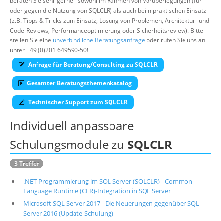
beraten Sie sehr gerne - sowohl im Rahmen von Vorüberlegungen (für
oder gegen die Nutzung von SQLCLR) als auch beim praktischen Einsatz
Über uns
(z.B. Tipps & Tricks zum Einsatz, Lösung von Problemen, Architektur- und
Suche
Code-Reviews, Performanceoptimierung oder Sicherheitsreview). Bitte
stellen Sie eine
unverbindliche Beratungsanfrage
oder rufen Sie uns an
unter +49 (0)201 649590-50!
Anfrage für Beratung/Consulting zu SQLCLR
Gesamter Beratungsthemenkatalog
Technischer Support zum SQLCLR
Individuell anpassbare
Schulungsmodule zu
SQLCLR
3 Treffer
.NET-Programmierung im SQL Server (SQLCLR) - Common
Language Runtime (CLR)-Integration in SQL Server
Microsoft SQL Server 2017 - Die Neuerungen gegenüber SQL
Server 2016 (Update-Schulung)