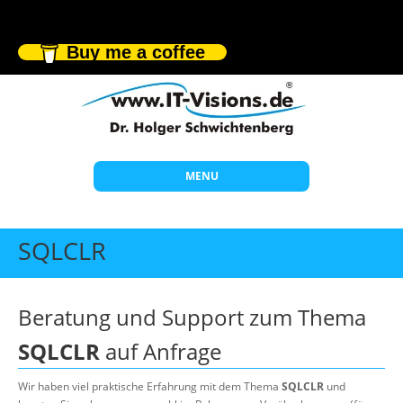
Buy me a coffee
MENU
Start
SQLCLR
Themen
Beratung
Beratung und Support zum Thema
Individuelle Schulungen
SQLCLR
auf Anfrage
Offene Seminare
Wir haben viel praktische Erfahrung mit dem Thema
SQLCLR
und
Wissen