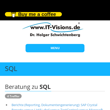
Buy me a coffee
MENU
Start
SQL
Themen
Beratung
Beratung zu
SQL
Individuelle Schulungen
4 Treffer
Offene Seminare
Berichte (Reporting, Dokumentengenerierung): SAP Crystal
Wissen
Reports versus List&Label versus TextControl versus Microsoft