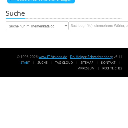
Suche
© 1996-2026
www.IT-Visions.de
-
Dr. Holger Schwichtenberg
v6.11
START
SUCHE
TAG CLOUD
SITEMAP
KONTAKT
IMPRESSUM
RECHTLICHES