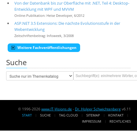
Von der Datenbank bis zur Oberfläche mit .NET, Teil 4: Desktop-
Entwicklung mit WPF und MVVM
Online-Publikation: Heise Developer, 6/2012
ASP.NET 3.5 Extensions: Die nächste Evolutionsstufe in der
Webentwicklung
Zeitschriftenbeitrag: Infoweek, 3/2008
Weitere Fachveröffentlichungen
Suche
© 1996-2026
www.IT-Visions.de
-
Dr. Holger Schwichtenberg
v6.11
START
SUCHE
TAG CLOUD
SITEMAP
KONTAKT
IMPRESSUM
RECHTLICHES