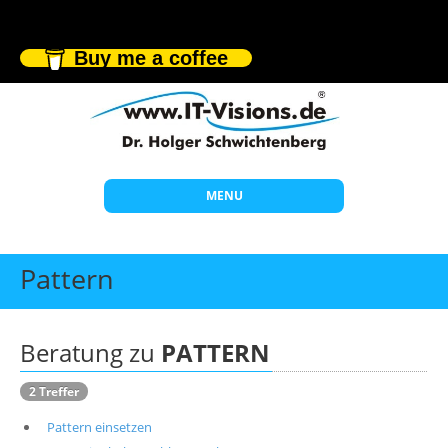
Buy me a coffee
MENU
Start
Pattern
Themen
Beratung
Beratung zu
PATTERN
Individuelle Schulungen
2 Treffer
Offene Seminare
Pattern einsetzen
Wissen