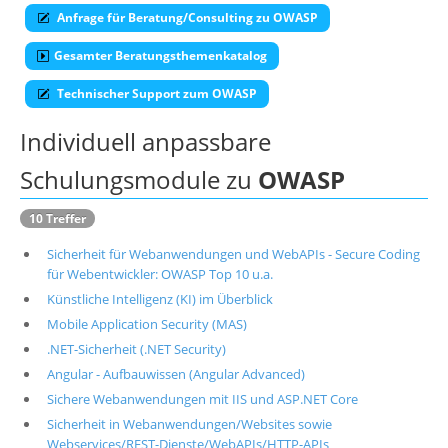
Anfrage für Beratung/Consulting zu OWASP
Über uns
Gesamter Beratungsthemenkatalog
Suche
Technischer Support zum OWASP
Individuell anpassbare
Schulungsmodule zu
OWASP
10 Treffer
Sicherheit für Webanwendungen und WebAPIs - Secure Coding
für Webentwickler: OWASP Top 10 u.a.
Künstliche Intelligenz (KI) im Überblick
Mobile Application Security (MAS)
.NET-Sicherheit (.NET Security)
Angular - Aufbauwissen (Angular Advanced)
Sichere Webanwendungen mit IIS und ASP.NET Core
Sicherheit in Webanwendungen/Websites sowie
Webservices/REST-Dienste/WebAPIs/HTTP-APIs