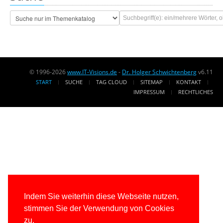
© 1996-2026
www.IT-Visions.de
-
Dr. Holger Schwichtenberg
v6.11
START
SUCHE
TAG CLOUD
SITEMAP
KONTAKT
IMPRESSUM
RECHTLICHES
Indem Sie weiterhin diese Webseite nutzen,
stimmen Sie der Verwendung von Cookies
zu.