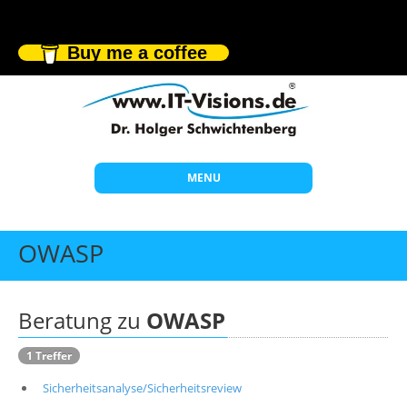
Buy me a coffee
MENU
Start
OWASP
Themen
Beratung
Beratung zu
OWASP
Individuelle Schulungen
1 Treffer
Offene Seminare
Sicherheitsanalyse/Sicherheitsreview
Wissen