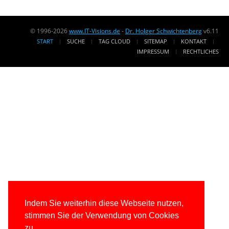
© 1996-2026
www.IT-Visions.de
-
Dr. Holger Schwichtenberg
v6.11
START
SUCHE
TAG CLOUD
SITEMAP
KONTAKT
IMPRESSUM
RECHTLICHES
Indem Sie weiterhin diese Webseite nutzen,
stimmen Sie der Verwendung von Cookies
zu.