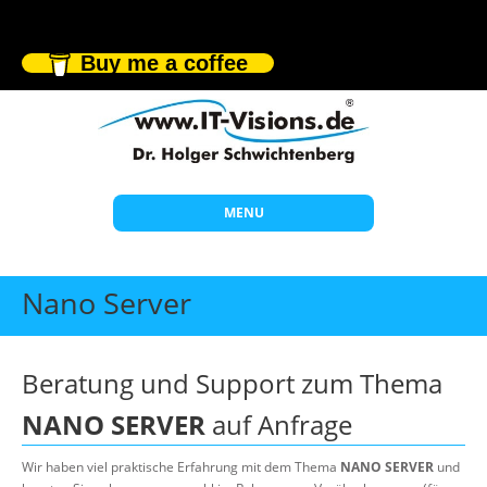
Buy me a coffee
MENU
Start
Nano Server
Themen
Beratung
Beratung und Support zum Thema
Individuelle Schulungen
NANO SERVER
auf Anfrage
Offene Seminare
Wir haben viel praktische Erfahrung mit dem Thema
NANO SERVER
und
Wissen