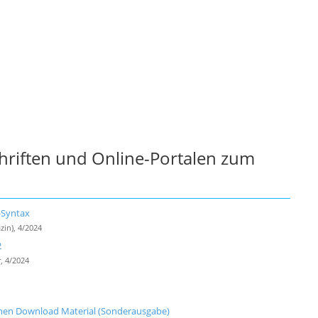
chriften und Online-Portalen zum
-Syntax
zin), 4/2024
2
, 4/2024
n
chen Download Material (Sonderausgabe)