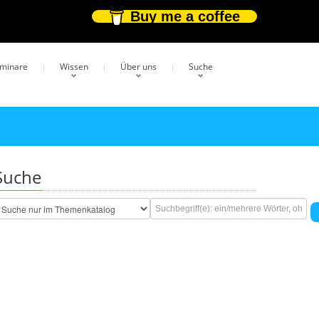
Buy me a coffee
eminare
Wissen
Über uns
Suche
Suche