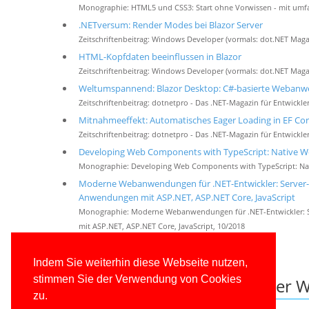
Monographie: HTML5 und CSS3: Start ohne Vorwissen - mit umf
.NETversum: Render Modes bei Blazor Server
Zeitschriftenbeitrag: Windows Developer (vormals: dot.NET Maga
HTML-Kopfdaten beeinflussen in Blazor
Zeitschriftenbeitrag: Windows Developer (vormals: dot.NET Maga
Weltumspannend: Blazor Desktop: C#-basierte Weban
Zeitschriftenbeitrag: dotnetpro - Das .NET-Magazin für Entwickler
Mitnahmeeffekt: Automatisches Eager Loading in EF Cor
Zeitschriftenbeitrag: dotnetpro - Das .NET-Magazin für Entwickler
Developing Web Components with TypeScript: Native We
Monographie: Developing Web Components with TypeScript: Nat
Moderne Webanwendungen für .NET-Entwickler: Server
Anwendungen mit ASP.NET, ASP.NET Core, JavaScript
Monographie: Moderne Webanwendungen für .NET-Entwickler:
mit ASP.NET, ASP.NET Core, JavaScript, 10/2018
Weitere Fachveröffentlichungen
Indem Sie weiterhin diese Webseite nutzen,
stimmen Sie der Verwendung von Cookies
Weitere Ressourcen auf dieser W
zu.