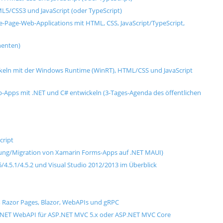
L5/CSS3 und JavaScript (oder TypeScript)
Page-Web-Applications mit HTML, CSS, JavaScript/TypeScript,
enten)
eln mit der Windows Runtime (WinRT), HTML/CSS und JavaScript
-Apps mit .NET und C# entwickeln (3-Tages-Agenda des öffentlichen
cript
llung/Migration von Xamarin Forms-Apps auf .NET MAUI)
4.5.1/4.5.2 und Visual Studio 2012/2013 im Überblick
, Razor Pages, Blazor, WebAPIs und gRPC
.NET WebAPI für ASP.NET MVC 5.x oder ASP.NET MVC Core