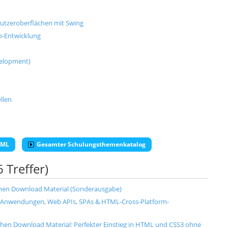
utzeroberflächen mit Swing
p-Entwicklung
velopment)
llen
TML
Gesamter Schulungsthemenkatalog
6 Treffer)
chen Download Material (Sonderausgabe)
-Anwendungen, Web APIs, SPAs & HTML-Cross-Platform-
hen Download Material: Perfekter Einstieg in HTML und CSS3 ohne