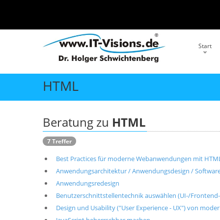
Start
HTML
Beratung zu
HTML
7 Treffer
Best Practices für moderne Webanwendungen mit HTML5
Anwendungsarchitektur / Anwendungsdesign / Softwarek
Anwendungsredesign
Benutzerschnittstellentechnik auswählen (UI-/Frontend
Design und Usability ("User Experience - UX") von m