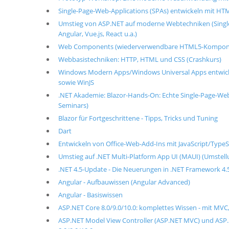
Single-Page-Web-Applications (SPAs) entwickeln mit HTM
Umstieg von ASP.NET auf moderne Webtechniken (Single-
Angular, Vue.js, React u.a.)
Web Components (wiederverwendbare HTML5-Kompon
Webbasistechniken: HTTP, HTML und CSS (Crashkurs)
Windows Modern Apps/Windows Universal Apps entwick
sowie WinJS
.NET Akademie: Blazor-Hands-On: Echte Single-Page-Web
Seminars)
Blazor für Fortgeschrittene - Tipps, Tricks und Tuning
Dart
Entwickeln von Office-Web-Add-Ins mit JavaScript/TypeS
Umstieg auf .NET Multi-Platform App UI (MAUI) (Umste
.NET 4.5-Update - Die Neuerungen in .NET Framework 4.5/
Angular - Aufbauwissen (Angular Advanced)
Angular - Basiswissen
ASP.NET Core 8.0/9.0/10.0: komplettes Wissen - mit MVC
ASP.NET Model View Controller (ASP.NET MVC) und ASP