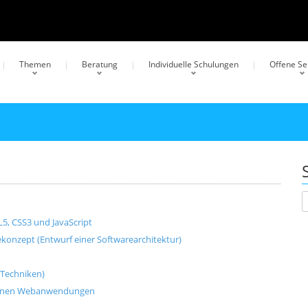
Themen
Beratung
Individuelle Schulungen
Offene S
, CSS3 und JavaScript
onzept (Entwurf einer Softwarearchitektur)
-Techniken)
odernen Webanwendungen