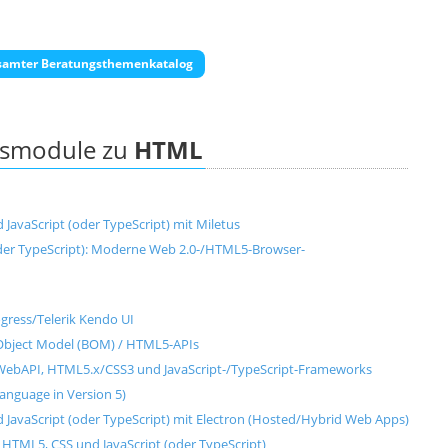
samter Beratungsthemenkatalog
ngsmodule zu
HTML
avaScript (oder TypeScript) mit Miletus
der TypeScript): Moderne Web 2.0-/HTML5-Browser-
ress/Telerik Kendo UI
Object Model (BOM) / HTML5-APIs
bAPI, HTML5.x/CSS3 und JavaScript-/TypeScript-Frameworks
anguage in Version 5)
avaScript (oder TypeScript) mit Electron (Hosted/Hybrid Web Apps)
ML5, CSS und JavaScript (oder TypeScript)