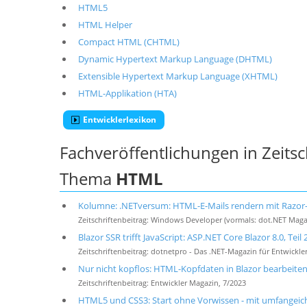
HTML5
HTML Helper
Compact HTML (CHTML)
Dynamic Hypertext Markup Language (DHTML)
Extensible Hypertext Markup Language (XHTML)
HTML-Applikation (HTA)
Entwicklerlexikon
Fachveröffentlichungen in Zeits
Thema
HTML
Kolumne: .NETversum: HTML-E-Mails rendern mit Razor
Zeitschriftenbeitrag: Windows Developer (vormals: dot.NET Maga
Blazor SSR trifft JavaScript: ASP.NET Core Blazor 8.0, Teil 
Zeitschriftenbeitrag: dotnetpro - Das .NET-Magazin für Entwickler
Nur nicht kopflos: HTML-Kopfdaten in Blazor bearbeite
Zeitschriftenbeitrag: Entwickler Magazin, 7/2023
HTML5 und CSS3: Start ohne Vorwissen - mit umfangei