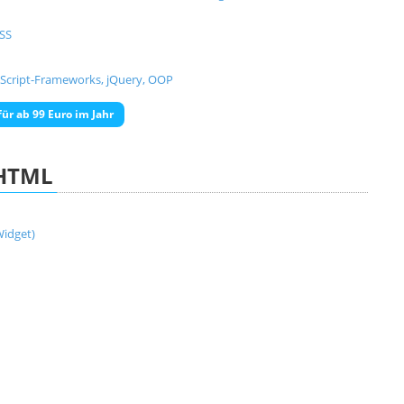
CSS
aScript-Frameworks, jQuery, OOP
ür ab 99 Euro im Jahr
HTML
idget)