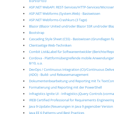
8.0/9.0/10.0
ASP.NET WebAPI: REST-Services/HTTP-Services/Microser
ASP.NET Webforms (System.Web) - Basiswissen
ASP.NET Webforms-Crashkurs (3 Tage)
Blazor (Blazor United und/oder Blazor SSR und/oder Bl
Bootstrap
Cascading Style Sheet (CSS) - Basiswissen (Grundlagen für
Clientseitige Web-Techniken
Combit List&Label für Softwareentwickler (Berichte/Repo
Cordova - Plattformübergreifende mobile Anwendungen 
8/10, u.a.
DevOps / Continuous Integration (CI)/Continuous Delive
(ADO) - Build- und Releasemanagement
Dokumentenbearbeitung und Reporting mit Tx TextCon
Formatierung und Reporting mit der PowerShell
Infragistics Ignite UI - Infragistics jQuery Controls (vor
IREB Certified Professional for Requirements Engineerin
Java 9-Update (Neuerungen in Java 9 gegenüber Version 
Java EE 6 Patterns und Best Practices