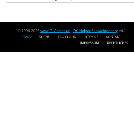
© 1996-2026
www.IT-Visions.de
-
Dr. Holger Schwichtenberg
v6.11
START
SUCHE
TAG CLOUD
SITEMAP
KONTAKT
IMPRESSUM
RECHTLICHES