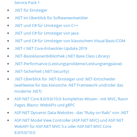
Service Pack 1
.NET für Einsteiger
.NET im Überblick für Softwareentwickler
.NET und C# für Umsteiger von C++
.NET und C# für Umsteiger von Java
.NET und C# für Umsteiger von klassischem Visual Basic/COM
.NET-/.NET Core-Entwickler-Update 2019
.NET-Basisklassenbibliothek (.NET Base Class Library)
.NET-Performance (Leistungsprobleme/Leistungsengpässe)
.NET-Sicherheit (.NET Security)
.NET-Überblick für .NET-Einsteiger und .NET-Entscheider
(wahlweise für das klassische .NET Framework und/oder das
moderne .NET)
ASP.NET Core 8.0/9.0/10.0: komplettes Wissen - mit MVC, Razor
Pages, Blazor, WebAPIs und gRPC
ASP.NET Dynamic Data Websites - das "Ruby on Rails" von .NET
ASP.NET Model View Controller (ASP.NET MVC) und ASP.NET
WebAPI für ASP.NET MVC 5.x oder ASP.NET MVC Core
8.0/9.0/10.0