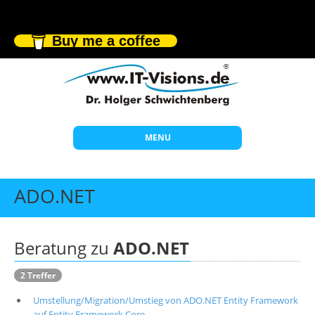
Buy me a coffee
MENU
Start
ADO.NET
Themen
Beratung
Beratung zu
ADO.NET
Individuelle Schulungen
2 Treffer
Offene Seminare
Umstellung/Migration/Umstieg von ADO.NET Entity Framework
Wissen
auf Entity Framework Core