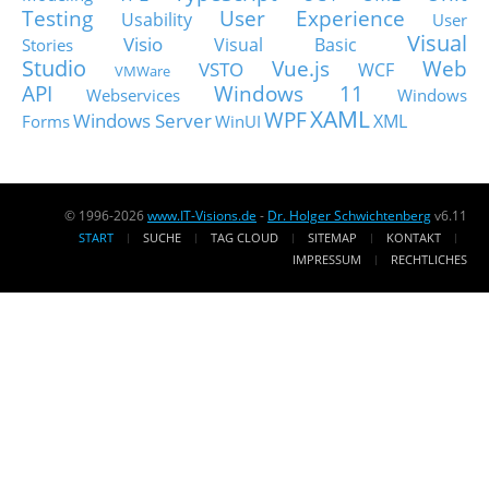
Testing
User Experience
Usability
User
Visual
Visio
Visual Basic
Stories
Studio
Vue.js
Web
VSTO
WCF
VMWare
API
Windows 11
Webservices
Windows
XAML
WPF
Windows Server
XML
Forms
WinUI
© 1996-2026
www.IT-Visions.de
-
Dr. Holger Schwichtenberg
v6.11
START
SUCHE
TAG CLOUD
SITEMAP
KONTAKT
IMPRESSUM
RECHTLICHES