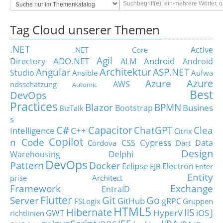
Tag Cloud unserer Themen
.NET
Active
.NET Core
Agil
ADO.NET
Android
Directory
ALM
Android
Architektur
Angular
ASP.NET
Studio
Ansible
Aufwa
Azure
Azure
AWS
ndsschätzung
Automic
Best
DevOps
Practices
Blazor
BPMN
Busines
Bootstrap
BizTalk
s
C#
Capacitor
ChatGPT
Clea
Intelligence
C++
Citrix
Copilot
n Code
Cypress
CSS
Data
Cordova
Dart
Design
Delphi
Warehousing
DevOps
Pattern
Docker
Eclipse
Electron
EJB
Enter
Entity
prise Architect
Framework
Exchange
EntraID
Flutter
Git
Go
Server
GitHub
gRPC
FSLogix
Gruppen
HTML5
Hibernate
IIS
J
GWT
HyperV
iOS
richtlinien