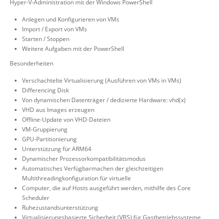
Hyper-V-Administration mit der Windows PowerShell
Anlegen und Konfigurieren von VMs
Import / Export von VMs
Starten / Stoppen
Weitere Aufgaben mit der PowerShell
Besonderheiten
Verschachtelte Virtualisierung (Ausführen von VMs in VMs)
Differencing Disk
Von dynamischen Datenträger / dedizierte Hardware: vhd(x)
VHD aus Images erzeugen
Offline-Update von VHD-Dateien
VM-Gruppierung
GPU-Partitionierung
Unterstützung für ARM64
Dynamischer Prozessorkompatibilitätsmodus
Automatisches Verfügbarmachen der gleichzeitigen
Multithreadingkonfiguration für virtuelle
Computer, die auf Hosts ausgeführt werden, mithilfe des Core
Scheduler
Ruhezustandsunterstützung
Virtualisierungsbasierte Sicherheit (VBS) für Gastbetriebssysteme