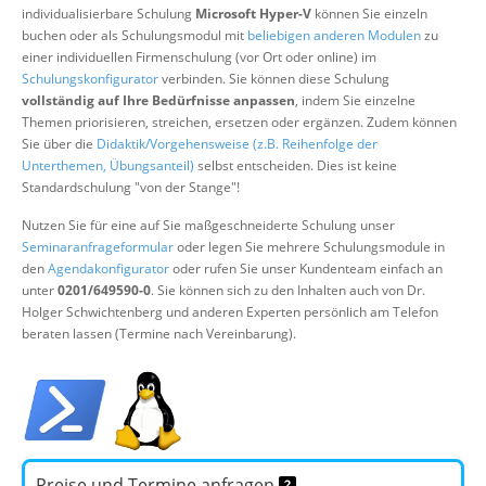
individualisierbare Schulung
Microsoft Hyper-V
können Sie einzeln
Über uns
buchen oder als Schulungsmodul mit
beliebigen anderen Modulen
zu
Suche
einer individuellen Firmenschulung (vor Ort oder online) im
Schulungskonfigurator
verbinden. Sie können diese Schulung
vollständig auf Ihre Bedürfnisse anpassen
, indem Sie einzelne
Themen priorisieren, streichen, ersetzen oder ergänzen. Zudem können
Sie über die
Didaktik/Vorgehensweise (z.B. Reihenfolge der
Unterthemen, Übungsanteil)
selbst entscheiden. Dies ist keine
Standardschulung "von der Stange"!
Nutzen Sie für eine auf Sie maßgeschneiderte Schulung unser
Seminaranfrageformular
oder legen Sie mehrere Schulungsmodule in
den
Agendakonfigurator
oder rufen Sie unser Kundenteam einfach an
unter
0201/649590-0
. Sie können sich zu den Inhalten auch von Dr.
Holger Schwichtenberg und anderen Experten persönlich am Telefon
beraten lassen (Termine nach Vereinbarung).
Preise und Termine anfragen