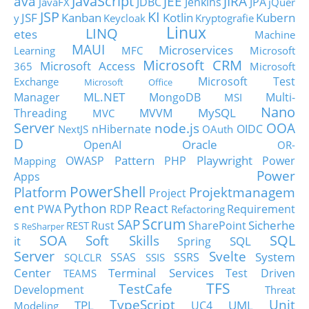
JavaScript
ava
JEE
JIRA
JDBC
Jenkins
JPA
JavaFX
jQuer
JSP
KI
JSF
Kanban
Kotlin
Kubern
y
Keycloak
Kryptografie
Linux
LINQ
etes
Machine
MAUI
Microservices
Learning
MFC
Microsoft
Microsoft CRM
Microsoft Access
365
Microsoft
Microsoft Test
Exchange
Microsoft Office
ML.NET
Manager
MongoDB
Multi-
MSI
Nano
MySQL
Threading
MVVM
MVC
Server
node.js
OOA
nHibernate
OIDC
NextJS
OAuth
D
Oracle
OpenAI
OR-
Pattern
Playwright
OWASP
PHP
Power
Mapping
Power
Apps
PowerShell
Platform
Projektmanagem
Project
ent
Python
React
PWA
RDP
Requirement
Refactoring
Scrum
SAP
Sicherhe
s
Rust
SharePoint
REST
ReSharper
SOA
SQL
Soft Skills
it
SQL
Spring
Server
Svelte
System
SSAS
SSRS
SQLCLR
SSIS
Center
Terminal Services
Test Driven
TEAMS
TFS
TestCafe
Development
Threat
TypeScript
Unit
TPL
UML
UC4
Modeling