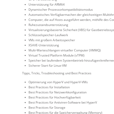
Unterstützung für ARM64
Dynamischer Prozessorkompatibilitätsmodus
Automatisches Verfügbarmachen der gleichzeitigen Multithre
Computer, die auf Hosts ausgeführt werden, mithilfe des Co
Ruhezustandsunterstützung
Virtualisierungsbasierte Sicherheit (VBS) für Gastbetriebss
Schlüsselspeicher-Laufwerk
VMs mit großem Arbeitsspeicher
XSAVE-Unterstützung
Multi-Warteschlangen virtueller Computer (VMMQ)
Virtual Trusted Platform Module (vTPM)
Speicher bei laufendem Systembetrieb hinzufügen/entferne
Sicherer Start für Linux-VM
Tipps, Tricks, Troubleshooting und Best Practices
Optimierung von HyperV und HyperV-VMs
Best Practices für Installation
Best Practices für Netzwerkkonfiguration
Best Practices für Hochverfügbarkeit
Best Practices für Antiviren-Software bei HyperV
Best Practices für Storage
Best Practices für die Speicherverwaltung (Memory)