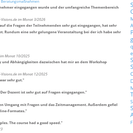
nd Beratungsmaßnahmen
 Teilnehmer eingegangen wurde und der umfangreiche Themenbereich
M
T-Visions.de im Monat 3/2026
st auf die Fragen der Teilnehmenden sehr gut eingegangen, hat sehr
et. Rundum eine sehr gelungene Veranstaltung bei der ich habe sehr
q
e
H im Monat 10/2025
S
y und Abhängigkeiten dazwischen hat mir an dem Workshop
C
T-Visions.de im Monat 12/2025
war sehr gut.
"
M
 Der Dozent ist sehr gut auf Fragen eingegangen.
"
S
ssen Umgang mit Fragen und das Zeitmanagement. Außerdem gefiel
line-Formates.
"
F
ples. The course had a good speed.
"
23