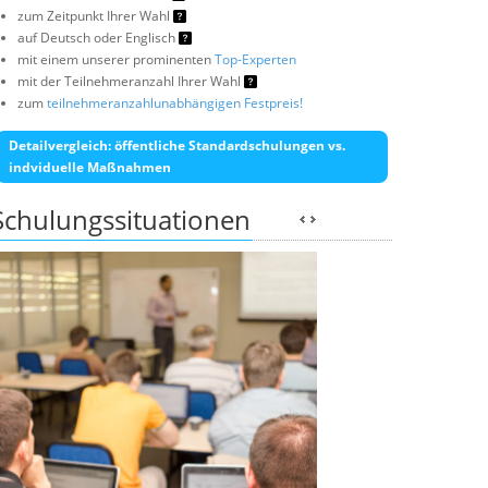
zum Zeitpunkt Ihrer Wahl
auf Deutsch oder Englisch
mit einem unserer prominenten
Top-Experten
mit der Teilnehmeranzahl Ihrer Wahl
zum
teilnehmeranzahlunabhängigen Festpreis!
Detailvergleich: öffentliche Standardschulungen vs.
indviduelle Maßnahmen
Schulungssituationen