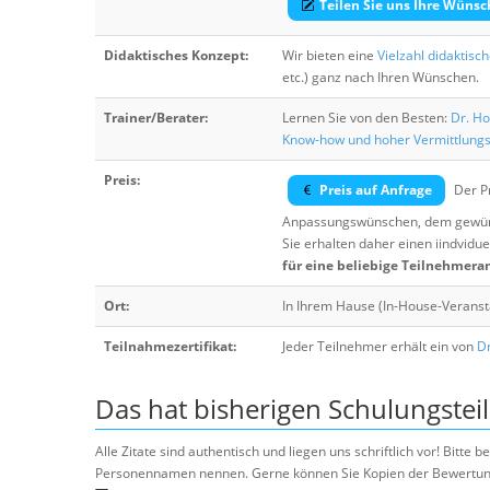
Teilen Sie uns Ihre Wünsc
Didaktisches Konzept:
Wir bieten eine
Vielzahl didaktisc
etc.) ganz nach Ihren Wünschen.
Trainer/Berater:
Lernen Sie von den Besten:
Dr. Ho
Know-how und hoher Vermittlung
Preis:
Preis auf Anfrage
Der Pr
Anpassungswünschen, dem gewüns
Sie erhalten daher einen iindvidue
für eine beliebige Teilnehmera
Ort:
In Ihrem Hause (In-House-Veranst
Teilnahmezertifikat:
Jeder Teilnehmer erhält ein von
Dr
Das hat bisherigen Schulungstei
Alle Zitate sind authentisch und liegen uns schriftlich vor! Bitt
Personennamen nennen. Gerne können Sie Kopien der Bewertung