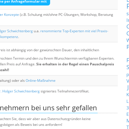
he per Anfrageformular mit
s
her Konzepte
(z.B. Schulung mit/ohne PC-Übungen, Workshop, Beratung
I
lger Schwichtenberg
u.a.
renommierte Top-Experten mit viel Praxis-
skompetenz
.
eis ist abhängig von der gewünschten Dauer, den inhaltlichen
chten Termin und den zu Ihrem Wunschtermin verfügbaren Experten.
llen Preis auf Anfrage.
Sie erhalten in der Regel einen Pauschalpreis
nzahl!
p
altung) oder als
Online-Maßnahme
. Holger Schwichtenberg
signiertes Teilnahmezertifikat.
K
L
lnehmern bei uns sehr gefallen
3
E
e beachten Sie, dass wir aber aus Datenschutzgründen keine
sbögen als Beweis bei uns anfordern!
T