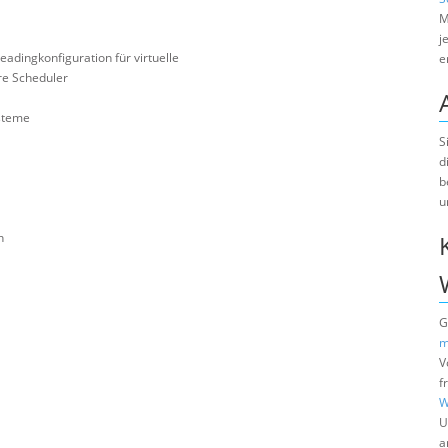
M
j
adingkonfiguration für virtuelle
e
re Scheduler
ysteme
S
d
b
u
n
G
m
V
f
W
U
a