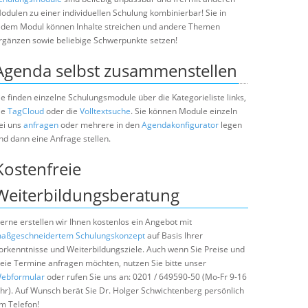
odulen zu einer individuellen Schulung kombinierbar! Sie in
edem Modul können Inhalte streichen und andere Themen
rgänzen sowie beliebige Schwerpunkte setzen!
Agenda selbst zusammenstellen
ie finden einzelne Schulungsmodule über die Kategorieliste links,
ie
TagCloud
oder die
Volltextsuche
. Sie können Module einzeln
ei uns
anfragen
oder mehrere in den
Agendakonfigurator
legen
nd dann eine Anfrage stellen.
Kostenfreie
Weiterbildungsberatung
erne erstellen wir Ihnen kostenlos ein Angebot mit
aßgeschneidertem Schulungskonzept
auf Basis Ihrer
orkenntnisse und Weiterbildungsziele. Auch wenn Sie Preise und
reie Termine anfragen möchten, nutzen Sie bitte unser
ebformular
oder rufen Sie uns an: 0201 / 649590-50 (Mo-Fr 9-16
hr). Auf Wunsch berät Sie Dr. Holger Schwichtenberg persönlich
m Telefon!