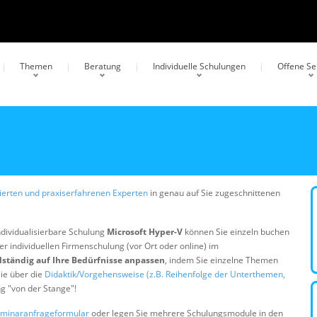
Themen
Beratung
Individuelle Schulungen
Offene S
erten und praxiserfahrenen Experten
in genau auf Sie zugeschnittenen
ndividualisierbare Schulung
Microsoft Hyper-V
können Sie einzeln buchen
er individuellen Firmenschulung (vor Ort oder online) im
lständig auf Ihre Bedürfnisse anpassen
, indem Sie einzelne Themen
ie über die
Didaktik/Vorgehensweise (z.B. Reihenfolge der Unterthemen,
ng "von der Stange"!
minaranfrageformular
oder legen Sie mehrere Schulungsmodule in den