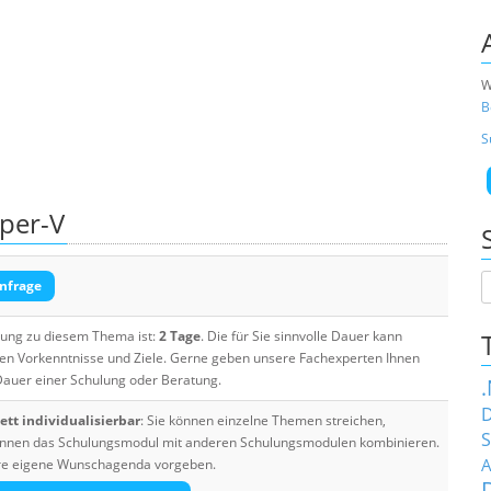
W
B
S
per-V
nfrage
ulung zu diesem Thema ist:
2 Tage
. Die für Sie sinnvolle Dauer kann
ten Vorkenntnisse und Ziele. Gerne geben unsere Fachexperten Ihnen
 Dauer einer Schulung oder Beratung.
D
tt individualisierbar
: Sie können einzelne Themen streichen,
S
 können das Schulungsmodul mit anderen Schulungsmodulen kombinieren.
A
Ihre eigene Wunschagenda vorgeben.