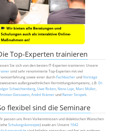
Wir bieten alle Beratungen und
Schulungen auch als interaktive Online-
Maßnahmen an!
Die Top-Experten trainieren
assen Sie sich von den besten IT-Experten trainieren: Unsere
rainer
sind sehr renommierte Top-Experten mit viel
raxixserfahrung sowie einer durch
Fachbücher
und
Vorträge
ewiesenen außergewöhnlichen Vermittlungskompetenz, z.B.
Dr.
olger Schwichtenberg
,
Uwe Ricken
,
Neno Loje
,
Marc Müller
,
hristian Giesswein
,
André Krämer
und
Rainer Stropek
.
So flexibel sind die Seminare
ir passen uns Ihren Vorkenntnissen und didaktischen Wünschen
siehe
Schulungskonzepte
) exakt an: Unsere
1042
chulungsmodule
sind beliebig anpassbar und frei mit anderen