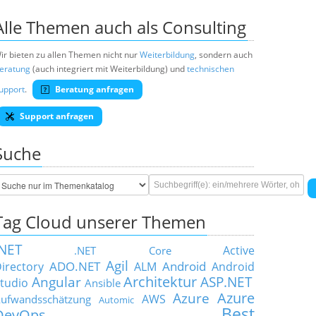
Alle Themen auch als Consulting
ir bieten zu allen Themen nicht nur
Weiterbildung
, sondern auch
eratung
(auch integriert mit Weiterbildung) und
technischen
upport
.
Beratung anfragen
Support anfragen
Suche
Tag Cloud unserer Themen
.NET
Active
.NET Core
Agil
ADO.NET
Android
irectory
ALM
Android
Architektur
Angular
ASP.NET
tudio
Ansible
Azure
Azure
AWS
ufwandsschätzung
Automic
Best
DevOps