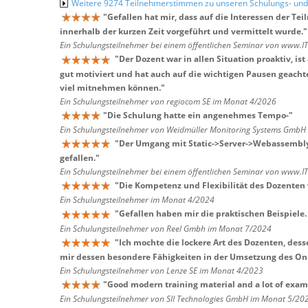
Weitere 9274 Teilnehmerstimmen zu unseren Schulungs- u
"
Gefallen hat mir, dass auf die Interessen der
innerhalb der kurzen Zeit vorgeführt und vermittelt wurde.
"
Ein Schulungsteilnehmer bei einem öffentlichen Seminar von www.I
"
Der Dozent war in allen Situation proaktiv, i
gut motiviert und hat auch auf die wichtigen Pausen geacht
viel mitnehmen können.
"
Ein Schulungsteilnehmer von regiocom SE im Monat 4/2026
"
Die Schulung hatte ein angenehmes Tempo-
"
Ein Schulungsteilnehmer von Weidmüller Monitoring Systems Gmb
"
Der Umgang mit Static->Server->Webassembl
gefallen.
"
Ein Schulungsteilnehmer bei einem öffentlichen Seminar von www.I
"
Die Kompetenz und Flexibilität des Dozenten 
Ein Schulungsteilnehmer im Monat 4/2024
"
Gefallen haben mir die praktischen Beispiele.
Ein Schulungsteilnehmer von Reel Gmbh im Monat 7/2024
"
Ich mochte die lockere Art des Dozenten, de
mir dessen besondere Fähigkeiten in der Umsetzung des On
Ein Schulungsteilnehmer von Lenze SE im Monat 4/2023
"
Good modern training material and a lot of exam
Ein Schulungsteilnehmer von SII Technologies GmbH im Monat 5/20