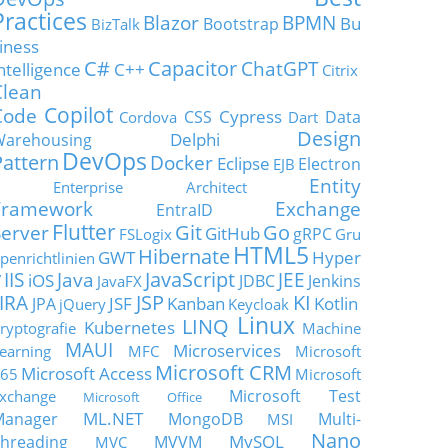
Practices
Blazor
BPMN
Bu
Bootstrap
BizTalk
iness
C#
Capacitor
ChatGPT
ntelligence
C++
Citrix
Clean
Copilot
Code
Cypress
CSS
Data
Cordova
Dart
Design
Delphi
Warehousing
DevOps
Pattern
Docker
Eclipse
Electron
EJB
Entity
Enterprise Architect
Framework
Exchange
EntraID
Flutter
Git
Go
Server
GitHub
gRPC
FSLogix
Gru
HTML5
Hibernate
GWT
Hyper
penrichtlinien
JavaScript
IIS
Java
JEE
V
iOS
JDBC
Jenkins
JavaFX
JSP
KI
JIRA
JSF
Kanban
Kotlin
JPA
jQuery
Keycloak
Linux
LINQ
Kubernetes
ryptografie
Machine
MAUI
Microservices
earning
MFC
Microsoft
Microsoft CRM
Microsoft Access
65
Microsoft
Microsoft Test
xchange
Microsoft Office
ML.NET
Manager
MongoDB
Multi-
MSI
Nano
MySQL
hreading
MVVM
MVC