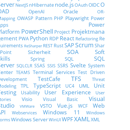
Server
node.js
O
nHibernate
OIDC
NextJS
OAuth
OAD
Oracle
OpenAI
OR-
Pattern
Playwright
OWASP
PHP
Power
apping
Power
Apps
PowerShell
Platform
Projektmana
Project
gement
Python
React
PWA
RDP
Re
Refactoring
Scrum
SAP
uirements
Rust
Shar
REST
ReSharper
SOA
Soft
Sicherheit
Point
SQL
kills
SQL
Spring
Server
Svelte
System
SSAS
SSRS
SQLCLR
SSIS
enter
Terminal Services
Test Driven
TEAMS
TFS
TestCafe
Development
Threat
TypeScript
Unit
TPL
UML
UC4
odeling
Testing
User Experience
Usability
User
Visual
Visio
Visual Basic
tories
Studio
Vue.js
Web
VSTO
WCF
VMWare
API
Windows 11
Webservices
Windows
XAML
WPF
Windows Server
XML
orms
WinUI