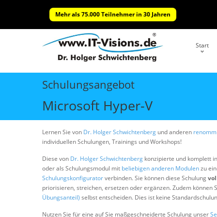
Mehr als 75.000 Teilnehmer in 30 Jahren
Start
Schulungsangebot
Microsoft Hyper-V
Lernen Sie von
Dr. Holger Schwichtenberg
und anderen
renommi
individuellen Schulungen, Trainings und Workshops!
Diese von
Dr. Holger Schwichtenberg
konzipierte und komplett i
oder als Schulungsmodul mit
beliebigen anderen Modulen
zu ein
Schulungskonfigurator
verbinden. Sie können diese Schulung
vol
priorisieren, streichen, ersetzen oder ergänzen. Zudem können S
Übungsanteil)
selbst entscheiden. Dies ist keine Standardschulu
Nutzen Sie für eine auf Sie maßgeschneiderte Schulung unser
Se