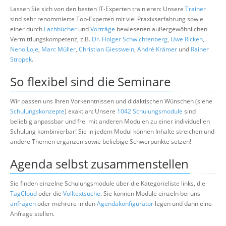
Lassen Sie sich von den besten IT-Experten trainieren: Unsere
Trainer
sind sehr renommierte Top-Experten mit viel Praxixserfahrung sowie
einer durch
Fachbücher
und
Vorträge
bewiesenen außergewöhnlichen
Vermittlungskompetenz, z.B.
Dr. Holger Schwichtenberg
,
Uwe Ricken
,
Neno Loje
,
Marc Müller
,
Christian Giesswein
,
André Krämer
und
Rainer
Stropek
.
So flexibel sind die Seminare
Wir passen uns Ihren Vorkenntnissen und didaktischen Wünschen (siehe
Schulungskonzepte
) exakt an: Unsere
1042 Schulungsmodule
sind
beliebig anpassbar und frei mit anderen Modulen zu einer individuellen
Schulung kombinierbar! Sie in jedem Modul können Inhalte streichen und
andere Themen ergänzen sowie beliebige Schwerpunkte setzen!
Agenda selbst zusammenstellen
Sie finden einzelne Schulungsmodule über die Kategorieliste links, die
TagCloud
oder die
Volltextsuche
. Sie können Module einzeln bei uns
anfragen
oder mehrere in den
Agendakonfigurator
legen und dann eine
Anfrage stellen.