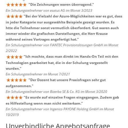
"
Die Zeichnungen waren überragend.
"
Ein Schulungsteilnehmer von esatus AG im Monat 3/2023
"
Bei der Vielzahl der Azure-Möglichkeiten war es gut, dass
in jeder Kategorie nur ausgewählte Beispiele gezeigt wurden. Es
htte die Teilnehmer sonst vermutlich überfordert. Gut waren auch
immer wieder die grafischen Darstellungen, die Herr Krause
während seines Vortrages angefertigt hat.
"
Ein Schulungsteilnehmer von FiANTEC Provisionslösungen GmbH im Monat
2/2022
"
Ich mochte, dass man direkt im Hands-On Teil mit den
Technologien gearbeitet hat, die in der Schulung vorgestellt
wurden.
"
Ein Schulungsteilnehmer im Monat 7/2021
"
Der Dozent hat unsere Praxisfragen sehr gut
aufgenommen.
"
Ein Schulungsteilnehmer von Bizerba SE & Co. KG im Monat 3/2020
"
Es wurde auf einzelne Fragen eingegangen. Zudem gab
es Hilfestellung wenn man nicht weiterkam.
"
Ein Schulungsteilnehmer von Ingenico PAYONE Holding GmbH im Monat
10/2019
Unverbindliche Angebotsanfrage