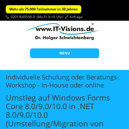
Mehr als 75.000 Teilnehmer in 30 Jahren
0201/649590-0
(Mo-Fr 9-16 Uhr)
Anfrage
MENU
Start
Individuelle Schulung oder Beratungs-
Themen
Workshop - In-House oder online
Beratung
Umstieg auf Windows Forms
Individuelle Schulungen
Core 8.0/9.0/10.0 in .NET
8.0/9.0/10.0
Offene Seminare
(Umstellung/Migration von
Wissen