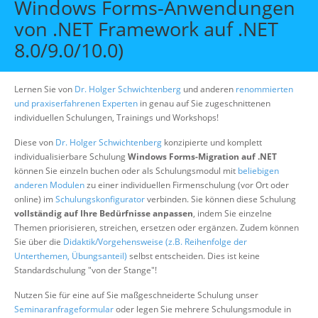
Windows Forms-Anwendungen
Über uns
von .NET Framework auf .NET
Suche
8.0/9.0/10.0)
Lernen Sie von
Dr. Holger Schwichtenberg
und anderen
renommierten
und praxiserfahrenen Experten
in genau auf Sie zugeschnittenen
individuellen Schulungen, Trainings und Workshops!
Diese von
Dr. Holger Schwichtenberg
konzipierte und komplett
individualisierbare Schulung
Windows Forms-Migration auf .NET
können Sie einzeln buchen oder als Schulungsmodul mit
beliebigen
anderen Modulen
zu einer individuellen Firmenschulung (vor Ort oder
online) im
Schulungskonfigurator
verbinden. Sie können diese Schulung
vollständig auf Ihre Bedürfnisse anpassen
, indem Sie einzelne
Themen priorisieren, streichen, ersetzen oder ergänzen. Zudem können
Sie über die
Didaktik/Vorgehensweise (z.B. Reihenfolge der
Unterthemen, Übungsanteil)
selbst entscheiden. Dies ist keine
Standardschulung "von der Stange"!
Nutzen Sie für eine auf Sie maßgeschneiderte Schulung unser
Seminaranfrageformular
oder legen Sie mehrere Schulungsmodule in