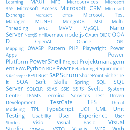
MAUI
Microservices
Learning
MFC
Microsoft
Microsoft CRM
Microsoft Access
365
Microsoft
Microsoft Test
Exchange
Microsoft Office
ML.NET
Manager
MongoDB
Multi-
MSI
Nano
MySQL
Threading
MVVM
MVC
Server
node.js
OOA
nHibernate
OIDC
NextJS
OAuth
D
Oracle
OpenAI
OR-
Pattern
Playwright
OWASP
PHP
Power
Mapping
Power
Apps
PowerShell
Platform
Projektmanagem
Project
ent
Python
React
PWA
RDP
Requirement
Refactoring
Scrum
SAP
Sicherhe
s
Rust
SharePoint
REST
ReSharper
SOA
SQL
Soft Skills
it
SQL
Spring
Server
Svelte
System
SSAS
SSRS
SQLCLR
SSIS
Center
Terminal Services
Test Driven
TEAMS
TFS
TestCafe
Development
Threat
TypeScript
Unit
TPL
UML
UC4
Modeling
Testing
User Experience
Usability
User
Visual
Visio
Visual Basic
Stories
Studio
Vue.js
Web
VSTO
WCF
VMWare