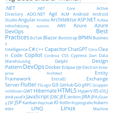
.NET
Active
.NET Core
Agil
ADO.NET
Android
Directory
ALM
Android
Architektur
Angular
ASP.NET
Studio
Ansible
Aufwa
Azure
Azure
AWS
ndsschätzung
Automic
Best
DevOps
Practices
Blazor
BPMN
Busines
Bootstrap
BizTalk
s
C#
Capacitor
ChatGPT
Clea
Intelligence
C++
Citrix
Copilot
n Code
Cypress
CSS
Data
Cordova
Dart
Design
Delphi
Warehousing
DevOps
Pattern
Docker
Eclipse
Electron
EJB
Enter
Entity
prise Architect
Framework
Exchange
EntraID
Flutter
Git
Go
Server
GitHub
gRPC
FSLogix
Gruppen
HTML5
Hibernate
IIS
J
GWT
HyperV
iOS
richtlinien
JavaScript
ava
JEE
JIRA
JDBC
Jenkins
JPA
JavaFX
jQuer
JSP
KI
JSF
Kanban
Kotlin
Kubern
y
Keycloak
Kryptografie
Linux
LINQ
etes
Machine