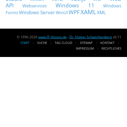
API
Windows 11
Webservices
Windows
XAML
WPF
Windows Server
XML
Forms
WinUI
© 1996-2026
www.IT-Visions.de
-
Dr. Holger Schwichtenberg
v6.11
START
SUCHE
TAG CLOUD
SITEMAP
KONTAKT
IMPRESSUM
RECHTLICHES