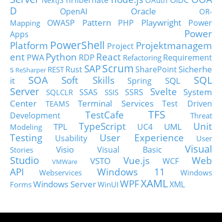
D
Oracle
OpenAI
OR-
Pattern
Playwright
OWASP
PHP
Power
Mapping
Power
Apps
PowerShell
Platform
Projektmanagem
Project
ent
Python
React
PWA
RDP
Requirement
Refactoring
Scrum
SAP
Sicherhe
s
Rust
SharePoint
REST
ReSharper
SOA
SQL
Soft Skills
it
SQL
Spring
Server
Svelte
System
SSAS
SSRS
SQLCLR
SSIS
Center
Terminal Services
Test Driven
TEAMS
TFS
TestCafe
Development
Threat
TypeScript
Unit
TPL
UML
UC4
Modeling
Testing
User Experience
Usability
User
Visual
Visio
Visual Basic
Stories
Studio
Vue.js
Web
VSTO
WCF
VMWare
API
Windows 11
Webservices
Windows
XAML
WPF
Windows Server
XML
Forms
WinUI