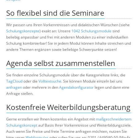
So flexibel sind die Seminare
Wir passen uns Ihren Vorkenntnissen und didaktischen Wünschen (siehe
Schulungskonzepte
) exakt an: Unsere
1042 Schulungsmodule
sind
beliebig anpassbar und frei mit anderen Modulen zu einer individuellen
Schulung kombinierbar! Sie in jedem Modul können Inhalte streichen und
andere Themen ergänzen sowie beliebige Schwerpunkte setzen!
Agenda selbst zusammenstellen
Sie finden einzelne Schulungsmodule über die Kategorieliste links, die
TagCloud
oder die
Volltextsuche
. Sie können Module einzeln bei uns
anfragen
oder mehrere in den
Agendakonfigurator
legen und dann eine
Anfrage stellen.
Kostenfreie Weiterbildungsberatung
Gerne erstellen wir Ihnen kostenlos ein Angebot mit
maßgeschneidertem
Schulungskonzept
auf Basis Ihrer Vorkenntnisse und Weiterbildungsziele.
Auch wenn Sie Preise und freie Termine anfragen möchten, nutzen Sie
bitte unser
Webformular
oder rufen Sie uns an: 0201 / 649590-50 (Mo-Fr