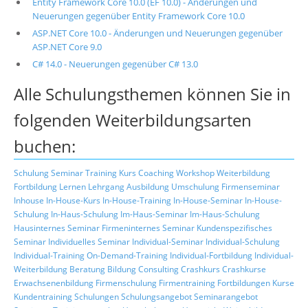
Entity Framework Core 10.0 (EF 10.0) - Änderungen und
Neuerungen gegenüber Entity Framework Core 10.0
ASP.NET Core 10.0 - Änderungen und Neuerungen gegenüber
ASP.NET Core 9.0
C# 14.0 - Neuerungen gegenüber C# 13.0
Alle Schulungsthemen können Sie in
folgenden Weiterbildungsarten
buchen:
Schulung
Seminar
Training
Kurs
Coaching
Workshop
Weiterbildung
Fortbildung
Lernen
Lehrgang
Ausbildung
Umschulung
Firmenseminar
Inhouse
In-House-Kurs
In-House-Training
In-House-Seminar
In-House-
Schulung
In-Haus-Schulung
Im-Haus-Seminar
Im-Haus-Schulung
Hausinternes Seminar
Firmeninternes Seminar
Kundenspezifisches
Seminar
Individuelles Seminar
Individual-Seminar
Individual-Schulung
Individual-Training
On-Demand-Training
Individual-Fortbildung
Individual-
Weiterbildung
Beratung
Bildung
Consulting
Crashkurs
Crashkurse
Erwachsenenbildung
Firmenschulung
Firmentraining
Fortbildungen
Kurse
Kundentraining
Schulungen
Schulungsangebot
Seminarangebot