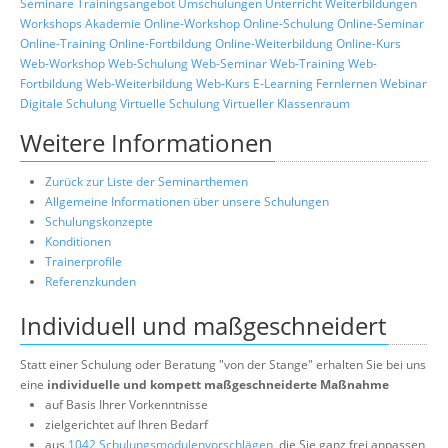
Seminare
Trainingsangebot
Umschulungen
Unterricht
Weiterbildungen
Workshops
Akademie
Online-Workshop
Online-Schulung
Online-Seminar
Online-Training
Online-Fortbildung
Online-Weiterbildung
Online-Kurs
Web-Workshop
Web-Schulung
Web-Seminar
Web-Training
Web-
Fortbildung
Web-Weiterbildung
Web-Kurs
E-Learning
Fernlernen
Webinar
Digitale Schulung
Virtuelle Schulung
Virtueller Klassenraum
Weitere Informationen
Zurück zur Liste der Seminarthemen
Allgemeine Informationen über unsere Schulungen
Schulungskonzepte
Konditionen
Trainerprofile
Referenzkunden
Individuell und maßgeschneidert
Statt einer Schulung oder Beratung "von der Stange" erhalten Sie bei uns
eine
individuelle und kompett maßgeschneiderte Maßnahme
auf Basis Ihrer Vorkenntnisse
zielgerichtet auf Ihren Bedarf
aus
1042 Schulungsmodulenvorschlägen
, die Sie ganz frei anpassen