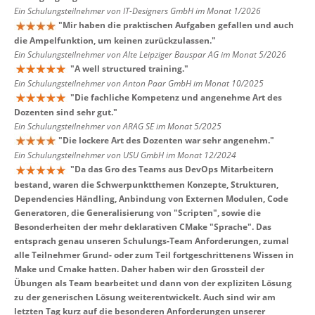
Ein Schulungsteilnehmer von IT-Designers GmbH im Monat 1/2026
"
Mir haben die praktischen Aufgaben gefallen und auch
die Ampelfunktion, um keinen zurückzulassen.
"
Ein Schulungsteilnehmer von Alte Leipziger Bauspar AG im Monat 5/2026
"
A well structured training.
"
Ein Schulungsteilnehmer von Anton Paar GmbH im Monat 10/2025
"
Die fachliche Kompetenz und angenehme Art des
Dozenten sind sehr gut.
"
Ein Schulungsteilnehmer von ARAG SE im Monat 5/2025
"
Die lockere Art des Dozenten war sehr angenehm.
"
Ein Schulungsteilnehmer von USU GmbH im Monat 12/2024
"
Da das Gro des Teams aus DevOps Mitarbeitern
bestand, waren die Schwerpunktthemen Konzepte, Strukturen,
Dependencies Händling, Anbindung von Externen Modulen, Code
Generatoren, die Generalisierung von "Scripten", sowie die
Besonderheiten der mehr deklarativen CMake "Sprache". Das
entsprach genau unseren Schulungs-Team Anforderungen, zumal
alle Teilnehmer Grund- oder zum Teil fortgeschrittenens Wissen in
Make und Cmake hatten. Daher haben wir den Grossteil der
Übungen als Team bearbeitet und dann von der expliziten Lösung
zu der generischen Lösung weiterentwickelt. Auch sind wir am
letzten Tag kurz auf die besonderen Anforderungen unserer