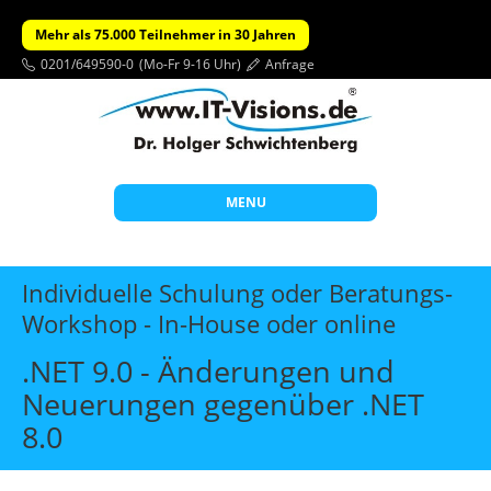
Mehr als 75.000 Teilnehmer in 30 Jahren
0201/649590-0
(Mo-Fr 9-16 Uhr)
Anfrage
MENU
Start
Individuelle Schulung oder Beratungs-
Themen
Workshop - In-House oder online
Beratung
.NET 9.0 - Änderungen und
Individuelle Schulungen
Neuerungen gegenüber .NET
8.0
Offene Seminare
Wissen