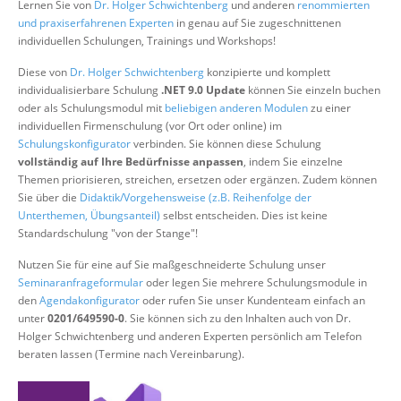
Lernen Sie von
Dr. Holger Schwichtenberg
und anderen
renommierten
Über uns
und praxiserfahrenen Experten
in genau auf Sie zugeschnittenen
individuellen Schulungen, Trainings und Workshops!
Suche
Diese von
Dr. Holger Schwichtenberg
konzipierte und komplett
individualisierbare Schulung
.NET 9.0 Update
können Sie einzeln buchen
oder als Schulungsmodul mit
beliebigen anderen Modulen
zu einer
individuellen Firmenschulung (vor Ort oder online) im
Schulungskonfigurator
verbinden. Sie können diese Schulung
vollständig auf Ihre Bedürfnisse anpassen
, indem Sie einzelne
Themen priorisieren, streichen, ersetzen oder ergänzen. Zudem können
Sie über die
Didaktik/Vorgehensweise (z.B. Reihenfolge der
Unterthemen, Übungsanteil)
selbst entscheiden. Dies ist keine
Standardschulung "von der Stange"!
Nutzen Sie für eine auf Sie maßgeschneiderte Schulung unser
Seminaranfrageformular
oder legen Sie mehrere Schulungsmodule in
den
Agendakonfigurator
oder rufen Sie unser Kundenteam einfach an
unter
0201/649590-0
. Sie können sich zu den Inhalten auch von Dr.
Holger Schwichtenberg und anderen Experten persönlich am Telefon
beraten lassen (Termine nach Vereinbarung).