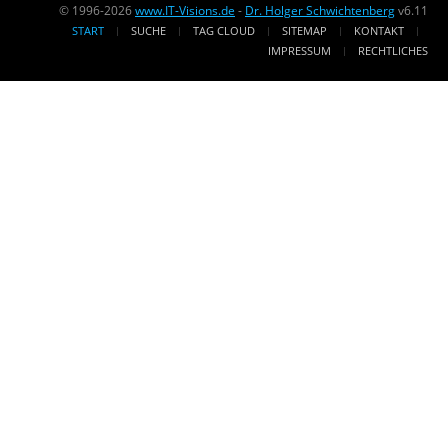
© 1996-2026
www.IT-Visions.de
-
Dr. Holger Schwichtenberg
v6.11
START
SUCHE
TAG CLOUD
SITEMAP
KONTAKT
IMPRESSUM
RECHTLICHES