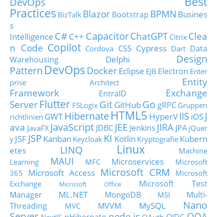
Best
DevOps
Practices
Blazor
BPMN
Busines
Bootstrap
BizTalk
s
C#
Capacitor
ChatGPT
Clea
Intelligence
C++
Citrix
Copilot
n Code
Cypress
CSS
Data
Cordova
Dart
Design
Delphi
Warehousing
DevOps
Pattern
Docker
Eclipse
Electron
EJB
Enter
Entity
prise Architect
Framework
Exchange
EntraID
Flutter
Git
Go
Server
GitHub
gRPC
FSLogix
Gruppen
HTML5
Hibernate
IIS
J
GWT
HyperV
iOS
richtlinien
JavaScript
ava
JEE
JIRA
JDBC
Jenkins
JPA
JavaFX
jQuer
JSP
KI
JSF
Kanban
Kotlin
Kubern
y
Keycloak
Kryptografie
Linux
LINQ
etes
Machine
MAUI
Microservices
Learning
MFC
Microsoft
Microsoft CRM
Microsoft Access
365
Microsoft
Microsoft Test
Exchange
Microsoft Office
ML.NET
Manager
MongoDB
Multi-
MSI
Nano
MySQL
Threading
MVVM
MVC
Server
node.js
OOA
nHibernate
OIDC
NextJS
OAuth