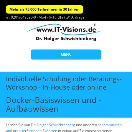
Mehr als 75.000 Teilnehmer in 30 Jahren
0201/649590-0
(Mo-Fr 9-16 Uhr)
Anfrage
MENU
Start
Individuelle Schulung oder Beratungs-
Themen
Workshop - In-House oder online
Beratung
Docker-Basiswissen und -
Individuelle Schulungen
Aufbauwissen
Offene Seminare
Lernen Sie von
Dr. Holger Schwichtenberg
und anderen
renommierten
Wissen
und praxiserfahrenen Experten
in genau auf Sie zugeschnittenen