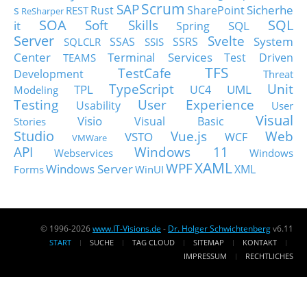
Scrum
SAP
Sicherhe
s
Rust
SharePoint
REST
ReSharper
SOA
SQL
Soft Skills
it
SQL
Spring
Server
Svelte
System
SSAS
SSRS
SQLCLR
SSIS
Center
Terminal Services
Test Driven
TEAMS
TFS
TestCafe
Development
Threat
TypeScript
Unit
TPL
UML
UC4
Modeling
Testing
User Experience
Usability
User
Visual
Visio
Visual Basic
Stories
Studio
Vue.js
Web
VSTO
WCF
VMWare
API
Windows 11
Webservices
Windows
XAML
WPF
Windows Server
XML
Forms
WinUI
© 1996-2026
www.IT-Visions.de
-
Dr. Holger Schwichtenberg
v6.11
START
SUCHE
TAG CLOUD
SITEMAP
KONTAKT
IMPRESSUM
RECHTLICHES