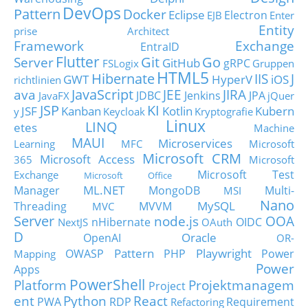
DevOps
Pattern
Docker
Eclipse
Electron
EJB
Enter
Entity
prise Architect
Framework
Exchange
EntraID
Flutter
Git
Go
Server
GitHub
gRPC
FSLogix
Gruppen
HTML5
Hibernate
IIS
J
GWT
HyperV
iOS
richtlinien
JavaScript
ava
JEE
JIRA
JDBC
Jenkins
JPA
JavaFX
jQuer
JSP
KI
JSF
Kanban
Kotlin
Kubern
y
Keycloak
Kryptografie
Linux
LINQ
etes
Machine
MAUI
Microservices
Learning
MFC
Microsoft
Microsoft CRM
Microsoft Access
365
Microsoft
Microsoft Test
Exchange
Microsoft Office
ML.NET
Manager
MongoDB
Multi-
MSI
Nano
MySQL
Threading
MVVM
MVC
Server
node.js
OOA
nHibernate
OIDC
NextJS
OAuth
D
Oracle
OpenAI
OR-
Pattern
Playwright
OWASP
PHP
Power
Mapping
Power
Apps
PowerShell
Platform
Projektmanagem
Project
ent
Python
React
PWA
RDP
Requirement
Refactoring