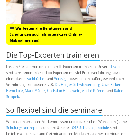
Wir bieten alle Beratungen und
Schulungen auch als interaktive Online-
Maßnahmen an!
Die Top-Experten trainieren
Lassen Sie sich von den besten IT-Experten trainieren: Unsere
Trainer
sind sehr renommierte Top-Experten mit viel Praxixserfahrung sowie
einer durch
Fachbücher
und
Vorträge
bewiesenen außergewöhnlichen
Vermittlungskompetenz, z.B.
Dr. Holger Schwichtenberg
,
Uwe Ricken
,
Neno Loje
,
Marc Müller
,
Christian Giesswein
,
André Krämer
und
Rainer
Stropek
.
So flexibel sind die Seminare
Wir passen uns Ihren Vorkenntnissen und didaktischen Wünschen (siehe
Schulungskonzepte
) exakt an: Unsere
1042 Schulungsmodule
sind
beliebig anpassbar und frei mit anderen Modulen zu einer individuellen