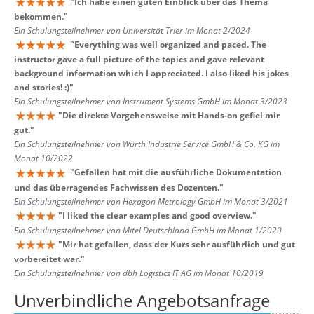
"
Ich habe einen guten Einblick über das Thema
bekommen.
"
Ein Schulungsteilnehmer von Universität Trier im Monat 2/2024
"
Everything was well organized and paced. The
instructor gave a full picture of the topics and gave relevant
background information which I appreciated. I also liked his jokes
and stories! :)
"
Ein Schulungsteilnehmer von Instrument Systems GmbH im Monat 3/2023
"
Die direkte Vorgehensweise mit Hands-on gefiel mir
gut.
"
Ein Schulungsteilnehmer von Würth Industrie Service GmbH & Co. KG im
Monat 10/2022
"
Gefallen hat mit die ausführliche Dokumentation
und das überragendes Fachwissen des Dozenten.
"
Ein Schulungsteilnehmer von Hexagon Metrology GmbH im Monat 3/2021
"
I liked the clear examples and good overview.
"
Ein Schulungsteilnehmer von Mitel Deutschland GmbH im Monat 1/2020
"
Mir hat gefallen, dass der Kurs sehr ausführlich und gut
vorbereitet war.
"
Ein Schulungsteilnehmer von dbh Logistics IT AG im Monat 10/2019
Unverbindliche Angebotsanfrage