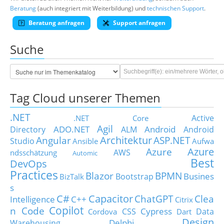
Beratung
(auch integriert mit Weiterbildung) und
technischen Support
.
Beratung anfragen
Support anfragen
Suche
Tag Cloud unserer Themen
.NET
Active
.NET Core
Agil
ADO.NET
Android
Directory
ALM
Android
Architektur
Angular
ASP.NET
Studio
Ansible
Aufwa
Azure
Azure
AWS
ndsschätzung
Automic
Best
DevOps
Practices
Blazor
BPMN
Busines
Bootstrap
BizTalk
s
C#
Capacitor
ChatGPT
Clea
Intelligence
C++
Citrix
Copilot
n Code
Cypress
CSS
Data
Cordova
Dart
Design
Delphi
Warehousing