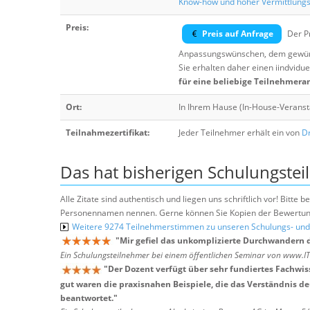
Know-how und hoher Vermittlung
Preis:
Preis auf Anfrage
Der Pr
Anpassungswünschen, dem gewüns
Sie erhalten daher einen iindvidue
für eine beliebige Teilnehmera
Ort:
In Ihrem Hause (In-House-Veranst
Teilnahmezertifikat:
Jeder Teilnehmer erhält ein von
Dr
Das hat bisherigen Schulungstei
Alle Zitate sind authentisch und liegen uns schriftlich vor! Bitt
Personennamen nennen. Gerne können Sie Kopien der Bewertung
Weitere 9274 Teilnehmerstimmen zu unseren Schulungs- u
"
Mir gefiel das unkomplizierte Durchwandern 
Ein Schulungsteilnehmer bei einem öffentlichen Seminar von www.I
"
Der Dozent verfügt über sehr fundiertes Fachwi
gut waren die praxisnahen Beispiele, die das Verständnis d
beantwortet.
"