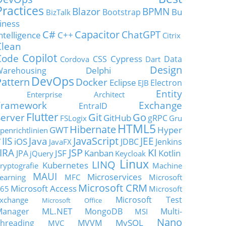
Practices
Blazor
BPMN
Bu
Bootstrap
BizTalk
iness
C#
Capacitor
ChatGPT
ntelligence
C++
Citrix
Clean
Copilot
Code
Cypress
CSS
Data
Cordova
Dart
Design
Delphi
Warehousing
DevOps
Pattern
Docker
Eclipse
Electron
EJB
Entity
Enterprise Architect
Framework
Exchange
EntraID
Flutter
Git
Go
Server
GitHub
gRPC
FSLogix
Gru
HTML5
Hibernate
GWT
Hyper
penrichtlinien
JavaScript
IIS
Java
JEE
V
iOS
JDBC
Jenkins
JavaFX
JSP
KI
JIRA
JSF
Kanban
Kotlin
JPA
jQuery
Keycloak
Linux
LINQ
Kubernetes
ryptografie
Machine
MAUI
Microservices
earning
MFC
Microsoft
Microsoft CRM
Microsoft Access
65
Microsoft
Microsoft Test
xchange
Microsoft Office
ML.NET
Manager
MongoDB
Multi-
MSI
Nano
MySQL
hreading
MVVM
MVC