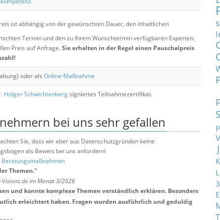
skompetenz
.
s
eis ist abhängig von der gewünschten Dauer, den inhaltlichen
I
chten Termin und den zu Ihrem Wunschtermin verfügbaren Experten.
llen Preis auf Anfrage.
Sie erhalten in der Regel einen Pauschalpreis
nzahl!
altung) oder als
Online-Maßnahme
. Holger Schwichtenberg
signiertes Teilnahmezertifikat.
lnehmern bei uns sehr gefallen
p
e beachten Sie, dass wir aber aus Datenschutzgründen keine
sbögen als Beweis bei uns anfordern!
K
nd Beratungsmaßnahmen
der Themen.
"
L
T-Visions.de im Monat 3/2026
3
ssen und konnte komplexe Themen verständlich erklären. Besonders
E
eutlich erleichtert haben. Fragen wurden ausführlich und geduldig
T