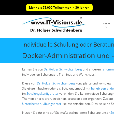
Mehr als 75.000 Teilnehmer in 30 Jahren
Start
Individuelle Schulung oder Beratu
Docker-Administration und -
Lernen Sie von
Dr. Holger Schwichtenberg
und anderen
renommi
individuellen Schulungen, Trainings und Workshops!
Diese von
Dr. Holger Schwichtenberg
konzipierte und komplett i
Sie einzeln buchen oder als Schulungsmodul mit
beliebigen and
im
Schulungskonfigurator
verbinden. Sie können diese Schulung
Themen priorisieren, streichen, ersetzen oder ergänzen. Zudem
Unterthemen, Übungsanteil)
selbst entscheiden. Dies ist keine 
Nutzen Sie für eine auf Sie maßgeschneiderte Schulung unser
Se