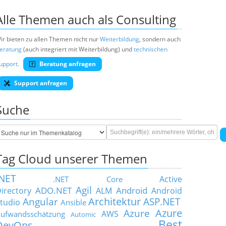
Alle Themen auch als Consulting
ir bieten zu allen Themen nicht nur
Weiterbildung
, sondern auch
eratung
(auch integriert mit Weiterbildung) und
technischen
upport
.
Beratung anfragen
Support anfragen
Suche
Tag Cloud unserer Themen
.NET
Active
.NET Core
Agil
ADO.NET
Android
irectory
ALM
Android
Architektur
Angular
ASP.NET
tudio
Ansible
Azure
Azure
AWS
ufwandsschätzung
Automic
Best
DevOps