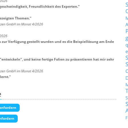
/2026
geschwindigkeit, Freundlichkeit des Experten.
"
M
gezeigten Themen.
"
ötzen GmbH im Monat 4/2026
/2026
an zur Verfügung gestellt wurden und es die Beispiellösung am Ende
q
e
S
 "entwickeln", und keine fertige Folien zu präsentieren hat mir sehr
C
ötzen GmbH im Monat 4/2026
lernt.
"
M
e
S
anfordern
F
nfordern