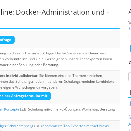
ine: Docker-Administration und -
W
B
S
nfrage
ulung zu diesem Thema ist:
2 Tage
. Die für Sie sinnvolle Dauer kann
ten Vorkenntnisse und Ziele. Gerne geben unsere Fachexperten Ihnen
 Dauer einer Schulung oder Beratung.
tt individualisierbar
: Sie können einzelne Themen streichen,
 können das Schulungsmodul mit anderen Schulungsmodulen kombinieren.
Ihre eigene Wunschagenda vorgeben.
he per Anfrageformular mit
her Konzepte
(z.B. Schulung mit/ohne PC-Übungen, Workshop, Beratung
D
S
A
lger Schwichtenberg
u.a.
renommierte Top-Experten mit viel Praxis-