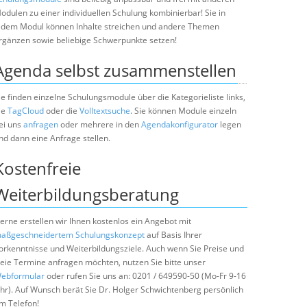
odulen zu einer individuellen Schulung kombinierbar! Sie in
edem Modul können Inhalte streichen und andere Themen
rgänzen sowie beliebige Schwerpunkte setzen!
Agenda selbst zusammenstellen
ie finden einzelne Schulungsmodule über die Kategorieliste links,
ie
TagCloud
oder die
Volltextsuche
. Sie können Module einzeln
ei uns
anfragen
oder mehrere in den
Agendakonfigurator
legen
nd dann eine Anfrage stellen.
Kostenfreie
Weiterbildungsberatung
erne erstellen wir Ihnen kostenlos ein Angebot mit
aßgeschneidertem Schulungskonzept
auf Basis Ihrer
orkenntnisse und Weiterbildungsziele. Auch wenn Sie Preise und
reie Termine anfragen möchten, nutzen Sie bitte unser
ebformular
oder rufen Sie uns an: 0201 / 649590-50 (Mo-Fr 9-16
hr). Auf Wunsch berät Sie Dr. Holger Schwichtenberg persönlich
m Telefon!