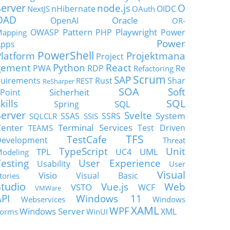
Server
node.js
O
nHibernate
OIDC
NextJS
OAuth
OAD
Oracle
OpenAI
OR-
Pattern
Playwright
OWASP
PHP
Power
apping
Power
Apps
PowerShell
Platform
Projektmana
Project
gement
Python
React
PWA
RDP
Re
Refactoring
Scrum
SAP
uirements
Rust
Shar
REST
ReSharper
SOA
Soft
Sicherheit
Point
SQL
kills
SQL
Spring
Server
Svelte
System
SSAS
SSRS
SQLCLR
SSIS
enter
Terminal Services
Test Driven
TEAMS
TFS
TestCafe
Development
Threat
TypeScript
Unit
TPL
UML
UC4
odeling
Testing
User Experience
Usability
User
Visual
Visio
Visual Basic
tories
Studio
Vue.js
Web
VSTO
WCF
VMWare
API
Windows 11
Webservices
Windows
XAML
WPF
Windows Server
XML
orms
WinUI