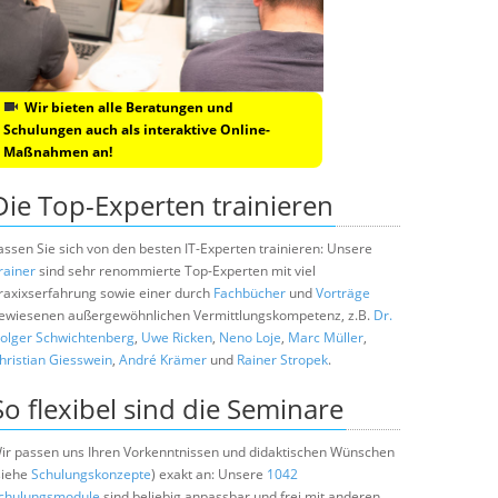
Wir bieten alle Beratungen und
Schulungen auch als interaktive Online-
Maßnahmen an!
Die Top-Experten trainieren
assen Sie sich von den besten IT-Experten trainieren: Unsere
rainer
sind sehr renommierte Top-Experten mit viel
raxixserfahrung sowie einer durch
Fachbücher
und
Vorträge
ewiesenen außergewöhnlichen Vermittlungskompetenz, z.B.
Dr.
olger Schwichtenberg
,
Uwe Ricken
,
Neno Loje
,
Marc Müller
,
hristian Giesswein
,
André Krämer
und
Rainer Stropek
.
So flexibel sind die Seminare
ir passen uns Ihren Vorkenntnissen und didaktischen Wünschen
siehe
Schulungskonzepte
) exakt an: Unsere
1042
chulungsmodule
sind beliebig anpassbar und frei mit anderen