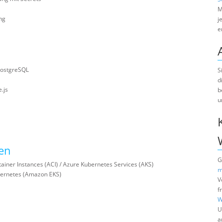
M
ng
j
e
PostgreSQL
S
d
.js
b
u
ten
G
ainer Instances (ACI) / Azure Kubernetes Services (AKS)
m
bernetes (Amazon EKS)
V
f
W
U
a