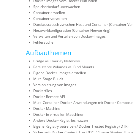
Docker-Images vom Docker Hub laden
Speicherbedarf überwachen
Container erstellen
Container verwalten
Dateiaustausch zwischen Host und Container (Container Vo
Netzwerkkonfiguration (Container Networking)
Verwalten und Verteilen von Docker-Images
Fehlersuche
Aufbauthemen
Bridge vs. Overlay Networks
Persistente Volumes vs. Bind Mounts
Eigene Docker-Images erstellen
Multi-Stage Builds
Versionierung von Images
Dockerfiles
Docker Remote API
Multi-Container-Docker-Anwendungen mit Docker Compose
Docker Machine
Docker in virtuellen Maschinen
Andere Docker-Registries nutzen
Eigene Registry betreiben / Docker Trusted Registry (DTR)
Sicherheit: Docker Content Trust (DCT)/Image Signing, Umg