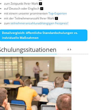
zum Zeitpunkt Ihrer Wahl
auf Deutsch oder Englisch
mit einem unserer prominenten
Top-Experten
mit der Teilnehmeranzahl Ihrer Wahl
zum
teilnehmeranzahlunabhängigen Festpreis!
Detailvergleich: öffentliche Standardschulungen vs.
indviduelle Maßnahmen
Schulungssituationen