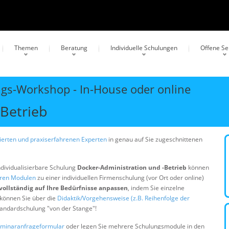
Themen
Beratung
Individuelle Schulungen
Offene S
ngs-Workshop - In-House oder online
Betrieb
erten und praxiserfahrenen Experten
in genau auf Sie zugeschnittenen
ndividualisierbare Schulung
Docker-Administration und -Betrieb
können
eren Modulen
zu einer individuellen Firmenschulung (vor Ort oder online)
vollständig auf Ihre Bedürfnisse anpassen
, indem Sie einzelne
 können Sie über die
Didaktik/Vorgehensweise (z.B. Reihenfolge der
Standardschulung "von der Stange"!
minaranfrageformular
oder legen Sie mehrere Schulungsmodule in den