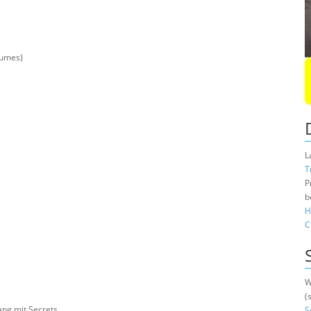
lumes)
L
T
P
b
H
C
W
(
ang mit Secrets
S