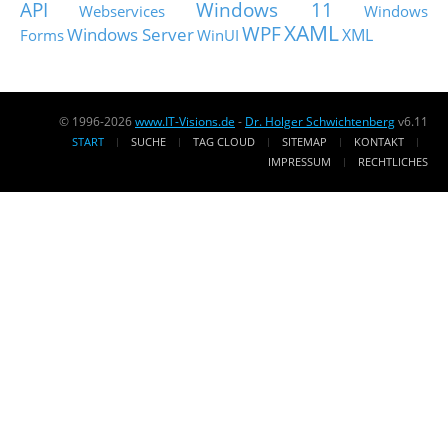
API
Windows 11
Webservices
Windows
XAML
WPF
Windows Server
XML
Forms
WinUI
© 1996-2026
www.IT-Visions.de
-
Dr. Holger Schwichtenberg
v6.11
START
SUCHE
TAG CLOUD
SITEMAP
KONTAKT
IMPRESSUM
RECHTLICHES