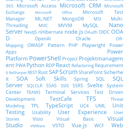
Microsoft CRM
Microsoft Access
365
Microsoft
Microsoft Test
Exchange
Microsoft Office
ML.NET
Manager
MongoDB
Multi-
MSI
Nano
MySQL
Threading
MVVM
MVC
Server
node.js
OOA
nHibernate
OIDC
NextJS
OAuth
D
Oracle
OpenAI
OR-
Pattern
Playwright
OWASP
PHP
Power
Mapping
Power
Apps
PowerShell
Platform
Projektmanagem
Project
ent
Python
React
PWA
RDP
Requirement
Refactoring
Scrum
SAP
Sicherhe
s
Rust
SharePoint
REST
ReSharper
SOA
SQL
Soft Skills
it
SQL
Spring
Server
Svelte
System
SSAS
SSRS
SQLCLR
SSIS
Center
Terminal Services
Test Driven
TEAMS
TFS
TestCafe
Development
Threat
TypeScript
Unit
TPL
UML
UC4
Modeling
Testing
User Experience
Usability
User
Visual
Visio
Visual Basic
Stories
Studio
Vue.js
Web
VSTO
WCF
VMWare