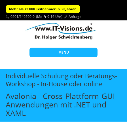
Mehr als 75.000 Teilnehmer in 30 Jahren
0201/649590-0
(Mo-Fr 9-16 Uhr)
Anfrage
MENU
Start
Individuelle Schulung oder Beratungs-
Themen
Workshop - In-House oder online
Beratung
Avalonia - Cross-Plattform-GUI-
Individuelle Schulungen
Anwendungen mit .NET und
XAML
Offene Seminare
Wissen