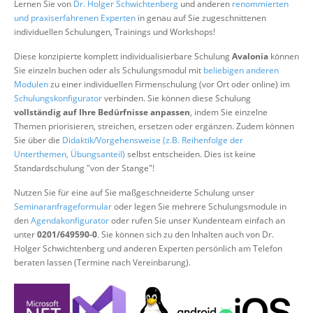
Lernen Sie von
Dr. Holger Schwichtenberg
und anderen
renommierten
Über uns
und praxiserfahrenen Experten
in genau auf Sie zugeschnittenen
individuellen Schulungen, Trainings und Workshops!
Suche
Diese konzipierte komplett individualisierbare Schulung
Avalonia
können
Sie einzeln buchen oder als Schulungsmodul mit
beliebigen anderen
Modulen
zu einer individuellen Firmenschulung (vor Ort oder online) im
Schulungskonfigurator
verbinden. Sie können diese Schulung
vollständig auf Ihre Bedürfnisse anpassen
, indem Sie einzelne
Themen priorisieren, streichen, ersetzen oder ergänzen. Zudem können
Sie über die
Didaktik/Vorgehensweise (z.B. Reihenfolge der
Unterthemen, Übungsanteil)
selbst entscheiden. Dies ist keine
Standardschulung "von der Stange"!
Nutzen Sie für eine auf Sie maßgeschneiderte Schulung unser
Seminaranfrageformular
oder legen Sie mehrere Schulungsmodule in
den
Agendakonfigurator
oder rufen Sie unser Kundenteam einfach an
unter
0201/649590-0
. Sie können sich zu den Inhalten auch von Dr.
Holger Schwichtenberg und anderen Experten persönlich am Telefon
beraten lassen (Termine nach Vereinbarung).