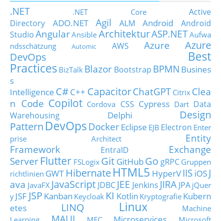
.NET
Active
.NET Core
Agil
ADO.NET
Android
Directory
ALM
Android
Architektur
Angular
ASP.NET
Studio
Ansible
Aufwa
Azure
Azure
AWS
ndsschätzung
Automic
Best
DevOps
Practices
Blazor
BPMN
Busines
Bootstrap
BizTalk
s
C#
Capacitor
ChatGPT
Clea
Intelligence
C++
Citrix
Copilot
n Code
Cypress
CSS
Data
Cordova
Dart
Design
Delphi
Warehousing
DevOps
Pattern
Docker
Eclipse
Electron
EJB
Enter
Entity
prise Architect
Framework
Exchange
EntraID
Flutter
Git
Go
Server
GitHub
gRPC
FSLogix
Gruppen
HTML5
Hibernate
IIS
J
GWT
HyperV
iOS
richtlinien
JavaScript
ava
JEE
JIRA
JDBC
Jenkins
JPA
JavaFX
jQuer
JSP
KI
JSF
Kanban
Kotlin
Kubern
y
Keycloak
Kryptografie
Linux
LINQ
etes
Machine
MAUI
Microservices
Learning
MFC
Microsoft