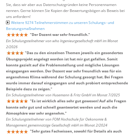
Sie, dass wir aber aus Datenschutzgründen keine Personennamen
nennen. Gerne können Sie Kopien der Bewertungsbögen als Beweis bei
uns anfordern!
Weitere 9274 Teilnehmerstimmen zu unseren Schulungs- und
Beratungsmaßnahmen
"
Der Dozent war sehr freundlich.
"
Ein Schulungsteilnehmer von who Ingenieurgesellschaft mbH im Monat
2/2026
"
Das zu den einzelnen Themen jeweils ein gesondertes
Übungsprojekt angelegt worden ist hat mir gut gefallen. Somit
konnte gezielt auf die Problemstellung und mögliche Lösungen
eingegangen werden. Der Dozent war sehr freundlich was für ein
angenehmes Klima während der Schulung gesorgt hat. Bei Fragen
wurde immer darauf eingegangen und auch probiert entsprechende
Beispiele dazu zu zeigen.
"
Ein Schulungsteilnehmer von Husemann & Fritz GmbH im Monat 7/2025
"
Es ist wirklich alles sehr gut gewesen! Auf alle Fragen
konnte sehr gut und schnell geantwortet werden und auch die
Atmosphäre war sehr angenehm.
"
Ein Schulungsteilnehmer von FOM Hochschule für Oekonomie &
Management gemeinnützige Gesellschaft mbH im Monat 2/2024
"
Sehr gutes Fachwissen, sowohl für Details als auch