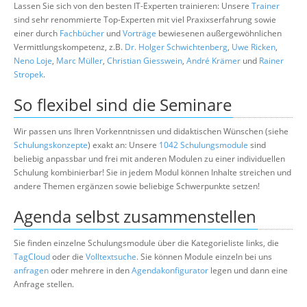
Lassen Sie sich von den besten IT-Experten trainieren: Unsere
Trainer
sind sehr renommierte Top-Experten mit viel Praxixserfahrung sowie
einer durch
Fachbücher
und
Vorträge
bewiesenen außergewöhnlichen
Vermittlungskompetenz, z.B.
Dr. Holger Schwichtenberg
,
Uwe Ricken
,
Neno Loje
,
Marc Müller
,
Christian Giesswein
,
André Krämer
und
Rainer
Stropek
.
So flexibel sind die Seminare
Wir passen uns Ihren Vorkenntnissen und didaktischen Wünschen (siehe
Schulungskonzepte
) exakt an: Unsere
1042 Schulungsmodule
sind
beliebig anpassbar und frei mit anderen Modulen zu einer individuellen
Schulung kombinierbar! Sie in jedem Modul können Inhalte streichen und
andere Themen ergänzen sowie beliebige Schwerpunkte setzen!
Agenda selbst zusammenstellen
Sie finden einzelne Schulungsmodule über die Kategorieliste links, die
TagCloud
oder die
Volltextsuche
. Sie können Module einzeln bei uns
anfragen
oder mehrere in den
Agendakonfigurator
legen und dann eine
Anfrage stellen.