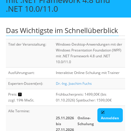
Über uns
.NET 10.0/11.0
Suche
Das Wichtigste im Schnellüberblick
Titel der Veranstaltung:
Windows-Desktop-Anwendungen mit der
Windows Presentation Foundation (WPF)
mit .NET Framework 4.8 und .NET
10.0/11.0
Ausführungsart:
Interaktive Online-Schulung mit Trainer
Experten-Dozent(en):
Dr.-Ing. Joachim Fuchs
Preis:
Frühbucherpreis: 1499,00€ (bis
zzgl. 19% MwSt.
01.10.2026) Spätbucher: 1599,00€
Alle Termine:
25.11.2026
Online-
Anmelden
bis
Schulung
27.11.2026