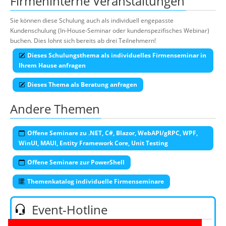
Firmeninterne Veranstaltungen
Sie können diese Schulung auch als individuell engepasste
Kundenschulung (In-House-Seminar oder kundenspezifisches Webinar)
buchen. Dies lohnt sich bereits ab drei Teilnehmern!
Dieses Schulungsthema als individuelles Firmenseminar in
Ihrem Hause anfragen
Dieses Thema als Beratung anfragen
Andere Themen
Offene Seminare zu .NET, C#, Blazor, WebAPI/gRPC, WPF,
WinUI, MAUI, Entity Framework Core, Unit Testing
Offene Seminare zur PowerShell
Themenkatalog individuelle Firmenseminare
Event-Hotline