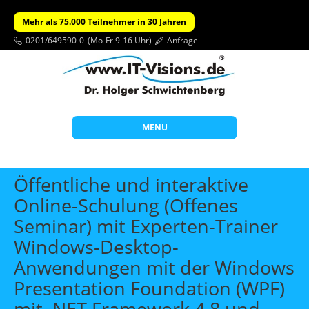
Mehr als 75.000 Teilnehmer in 30 Jahren
0201/649590-0
(Mo-Fr 9-16 Uhr)
Anfrage
MENU
Start
Öffentliche und interaktive
Themen
Online-Schulung (Offenes
Seminar) mit Experten-Trainer
Beratung
Windows-Desktop-
Individuelle Schulungen
Anwendungen mit der Windows
Offene Seminare
Presentation Foundation (WPF)
Wissen
mit .NET Framework 4.8 und