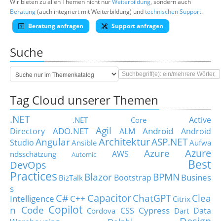
Wir bieten zu allen Themen nicht nur
Weiterbildung
, sondern auch
Beratung
(auch integriert mit Weiterbildung) und
technischen Support
.
Beratung anfragen
Support anfragen
Suche
Tag Cloud unserer Themen
.NET
Active
.NET Core
Agil
ADO.NET
Android
Directory
ALM
Android
Architektur
Angular
ASP.NET
Studio
Ansible
Aufwa
Azure
Azure
AWS
ndsschätzung
Automic
Best
DevOps
Practices
Blazor
BPMN
Busines
Bootstrap
BizTalk
s
C#
Capacitor
ChatGPT
Clea
Intelligence
C++
Citrix
Copilot
n Code
Cypress
CSS
Data
Cordova
Dart