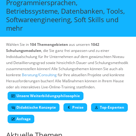
Programmiersprachen,
Über uns
Betriebssysteme, Datenbanken, Tools,
Suche
Softwareengineering, Soft Skills und
mehr
Wählen Sie in
104 Themengebieten
aus unseren
1042
Schulungsmodulen
, die Sie ganz frei anpassen und zu einer
Individualschulung für Ihr Unternehmen auf dem gewünschten Niveau
und Detaillierungsgrad sowie hinsichtlich Dauer und Schulungsmethodik
zusammenstellen können! Alle Schulungsthemen können Sie auch als
konkrete
Beratung/Consulting
für Ihre aktuellen Projekte und konkrete
Herausforderungen buchen! Alle Maßnahmen können in Ihrem Hause
oder als interaktives Live-Online-Training stattfinden.
Unsere Weiterbildungsphilosophie
Didaktische Konzepte
Preise
Top-Experten
Anfrage
Aktuelle Themen