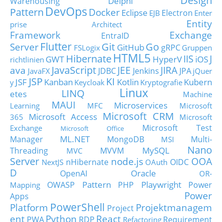
Design
Delphi
Warehousing
DevOps
Pattern
Docker
Eclipse
Electron
EJB
Enter
Entity
prise Architect
Framework
Exchange
EntraID
Flutter
Git
Go
Server
GitHub
gRPC
FSLogix
Gruppen
HTML5
Hibernate
IIS
J
GWT
HyperV
iOS
richtlinien
JavaScript
ava
JEE
JIRA
JDBC
Jenkins
JPA
JavaFX
jQuer
JSP
KI
JSF
Kanban
Kotlin
Kubern
y
Keycloak
Kryptografie
Linux
LINQ
etes
Machine
MAUI
Microservices
Learning
MFC
Microsoft
Microsoft CRM
Microsoft Access
365
Microsoft
Microsoft Test
Exchange
Microsoft Office
ML.NET
Manager
MongoDB
Multi-
MSI
Nano
MySQL
Threading
MVVM
MVC
Server
node.js
OOA
nHibernate
OIDC
NextJS
OAuth
D
Oracle
OpenAI
OR-
Pattern
Playwright
OWASP
PHP
Power
Mapping
Power
Apps
PowerShell
Platform
Projektmanagem
Project
ent
Python
React
PWA
RDP
Requirement
Refactoring