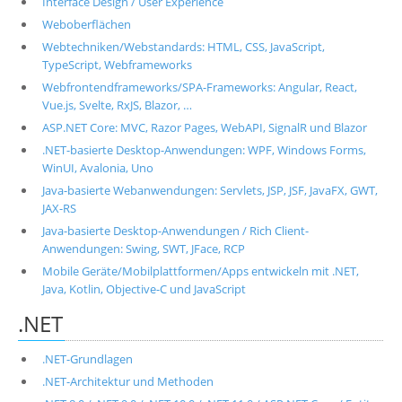
Interface Design / User Experience
Weboberflächen
Webtechniken/Webstandards: HTML, CSS, JavaScript,
TypeScript, Webframeworks
Webfrontendframeworks/SPA-Frameworks: Angular, React,
Vue.js, Svelte, RxJS, Blazor, …
ASP.NET Core: MVC, Razor Pages, WebAPI, SignalR und Blazor
.NET-basierte Desktop-Anwendungen: WPF, Windows Forms,
WinUI, Avalonia, Uno
Java-basierte Webanwendungen: Servlets, JSP, JSF, JavaFX, GWT,
JAX-RS
Java-basierte Desktop-Anwendungen / Rich Client-
Anwendungen: Swing, SWT, JFace, RCP
Mobile Geräte/Mobilplattformen/Apps entwickeln mit .NET,
Java, Kotlin, Objective-C und JavaScript
.NET
.NET-Grundlagen
.NET-Architektur und Methoden