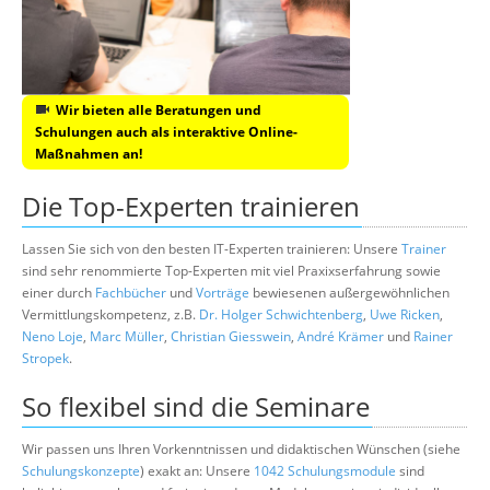
Wir bieten alle Beratungen und
Schulungen auch als interaktive Online-
Maßnahmen an!
Die Top-Experten trainieren
Lassen Sie sich von den besten IT-Experten trainieren: Unsere
Trainer
sind sehr renommierte Top-Experten mit viel Praxixserfahrung sowie
einer durch
Fachbücher
und
Vorträge
bewiesenen außergewöhnlichen
Vermittlungskompetenz, z.B.
Dr. Holger Schwichtenberg
,
Uwe Ricken
,
Neno Loje
,
Marc Müller
,
Christian Giesswein
,
André Krämer
und
Rainer
Stropek
.
So flexibel sind die Seminare
Wir passen uns Ihren Vorkenntnissen und didaktischen Wünschen (siehe
Schulungskonzepte
) exakt an: Unsere
1042 Schulungsmodule
sind