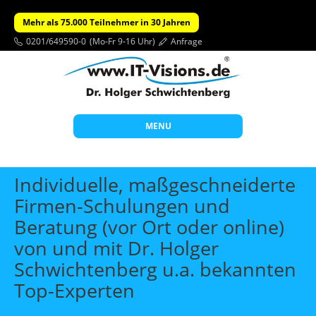
Mehr als 75.000 Teilnehmer in 30 Jahren
0201/649590-0
(Mo-Fr 9-16 Uhr)
Anfrage
MENU
Start
Individuelle, maßgeschneiderte
Themen
Firmen-Schulungen und
Beratung (vor Ort oder online)
Beratung
von und mit Dr. Holger
Individuelle Schulungen
Schwichtenberg u.a. bekannten
Offene Seminare
Top-Experten
Wissen