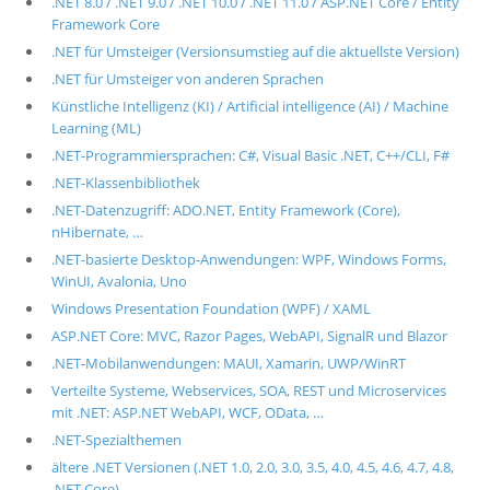
.NET 8.0 / .NET 9.0 / .NET 10.0 / .NET 11.0 / ASP.NET Core / Entity
Framework Core
.NET für Umsteiger (Versionsumstieg auf die aktuellste Version)
.NET für Umsteiger von anderen Sprachen
Künstliche Intelligenz (KI) / Artificial intelligence (AI) / Machine
Learning (ML)
.NET-Programmiersprachen: C#, Visual Basic .NET, C++/CLI, F#
.NET-Klassenbibliothek
.NET-Datenzugriff: ADO.NET, Entity Framework (Core),
nHibernate, …
.NET-basierte Desktop-Anwendungen: WPF, Windows Forms,
WinUI, Avalonia, Uno
Windows Presentation Foundation (WPF) / XAML
ASP.NET Core: MVC, Razor Pages, WebAPI, SignalR und Blazor
.NET-Mobilanwendungen: MAUI, Xamarin, UWP/WinRT
Verteilte Systeme, Webservices, SOA, REST und Microservices
mit .NET: ASP.NET WebAPI, WCF, OData, …
.NET-Spezialthemen
ältere .NET Versionen (.NET 1.0, 2.0, 3.0, 3.5, 4.0, 4.5, 4.6, 4.7, 4.8,
.NET Core)