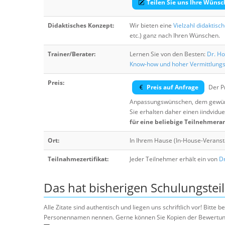
Teilen Sie uns Ihre Wünsc
Didaktisches Konzept:
Wir bieten eine
Vielzahl didaktisc
etc.) ganz nach Ihren Wünschen.
Trainer/Berater:
Lernen Sie von den Besten:
Dr. Ho
Know-how und hoher Vermittlung
Preis:
Preis auf Anfrage
Der Pr
Anpassungswünschen, dem gewüns
Sie erhalten daher einen iindvidue
für eine beliebige Teilnehmera
Ort:
In Ihrem Hause (In-House-Veranst
Teilnahmezertifikat:
Jeder Teilnehmer erhält ein von
Dr
Das hat bisherigen Schulungstei
Alle Zitate sind authentisch und liegen uns schriftlich vor! Bitt
Personennamen nennen. Gerne können Sie Kopien der Bewertung