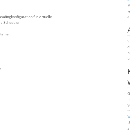
M
j
adingkonfiguration für virtuelle
e
re Scheduler
ysteme
S
d
b
u
n
G
m
V
f
W
U
a