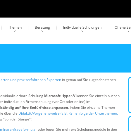
Themen
Beratung
Individuelle Schulungen
Offene S
erten und praxiserfahrenen Experten
in genau auf Sie zugeschnittenen
ndividualisierbare Schulung
Microsoft Hyper-V
können Sie einzeln buchen
er individuellen Firmenschulung (vor Ort oder online) im
lständig auf Ihre Bedürfnisse anpassen
, indem Sie einzelne Themen
ie über die
Didaktik/Vorgehensweise (z.B. Reihenfolge der Unterthemen,
ng "von der Stange"!
minaranfrageformular
oder legen Sie mehrere Schulungsmodule in den