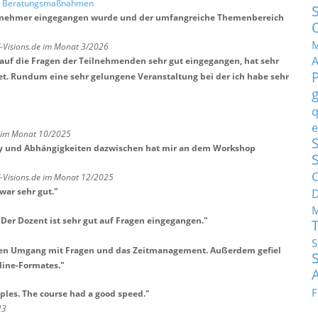
nd Beratungsmaßnahmen
 Teilnehmer eingegangen wurde und der umfangreiche Themenbereich
M
T-Visions.de im Monat 3/2026
st auf die Fragen der Teilnehmenden sehr gut eingegangen, hat sehr
et. Rundum eine sehr gelungene Veranstaltung bei der ich habe sehr
q
e
H im Monat 10/2025
S
y und Abhängigkeiten dazwischen hat mir an dem Workshop
C
T-Visions.de im Monat 12/2025
war sehr gut.
"
M
 Der Dozent ist sehr gut auf Fragen eingegangen.
"
S
ssen Umgang mit Fragen und das Zeitmanagement. Außerdem gefiel
line-Formates.
"
F
ples. The course had a good speed.
"
23