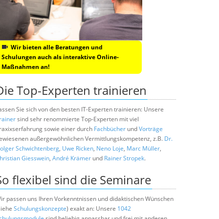
Wir bieten alle Beratungen und
Schulungen auch als interaktive Online-
Maßnahmen an!
Die Top-Experten trainieren
assen Sie sich von den besten IT-Experten trainieren: Unsere
rainer
sind sehr renommierte Top-Experten mit viel
raxixserfahrung sowie einer durch
Fachbücher
und
Vorträge
ewiesenen außergewöhnlichen Vermittlungskompetenz, z.B.
Dr.
olger Schwichtenberg
,
Uwe Ricken
,
Neno Loje
,
Marc Müller
,
hristian Giesswein
,
André Krämer
und
Rainer Stropek
.
So flexibel sind die Seminare
ir passen uns Ihren Vorkenntnissen und didaktischen Wünschen
siehe
Schulungskonzepte
) exakt an: Unsere
1042
chulungsmodule
sind beliebig anpassbar und frei mit anderen