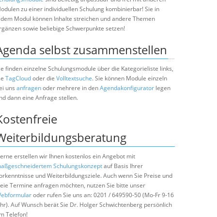
odulen zu einer individuellen Schulung kombinierbar! Sie in
edem Modul können Inhalte streichen und andere Themen
rgänzen sowie beliebige Schwerpunkte setzen!
Agenda selbst zusammenstellen
ie finden einzelne Schulungsmodule über die Kategorieliste links,
ie
TagCloud
oder die
Volltextsuche
. Sie können Module einzeln
ei uns
anfragen
oder mehrere in den
Agendakonfigurator
legen
nd dann eine Anfrage stellen.
Kostenfreie
Weiterbildungsberatung
erne erstellen wir Ihnen kostenlos ein Angebot mit
aßgeschneidertem Schulungskonzept
auf Basis Ihrer
orkenntnisse und Weiterbildungsziele. Auch wenn Sie Preise und
reie Termine anfragen möchten, nutzen Sie bitte unser
ebformular
oder rufen Sie uns an: 0201 / 649590-50 (Mo-Fr 9-16
hr). Auf Wunsch berät Sie Dr. Holger Schwichtenberg persönlich
m Telefon!