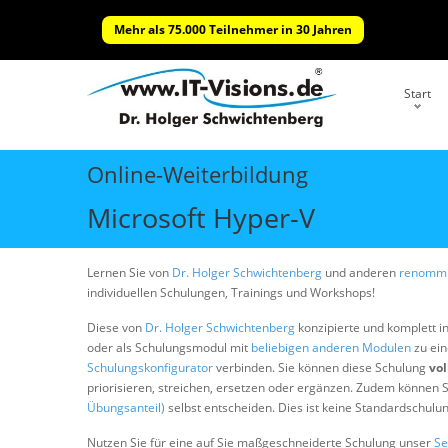
Mehr als 75.000 Teilnehmer in 30 Jahren
Start
Online-Weiterbildung
Microsoft Hyper-V
Lernen Sie von
Dr. Holger Schwichtenberg
und anderen
renommi
individuellen Schulungen, Trainings und Workshops!
Diese von
Dr. Holger Schwichtenberg
konzipierte und komplett i
oder als Schulungsmodul mit
beliebigen anderen Modulen
zu ein
Schulungskonfigurator
verbinden. Sie können diese Schulung
vol
priorisieren, streichen, ersetzen oder ergänzen. Zudem können S
Übungsanteil)
selbst entscheiden. Dies ist keine Standardschulu
Nutzen Sie für eine auf Sie maßgeschneiderte Schulung unser
Se