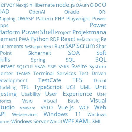
Server
node.js
O
nHibernate
OIDC
NextJS
OAuth
OAD
Oracle
OpenAI
OR-
Pattern
Playwright
OWASP
PHP
Power
apping
Power
Apps
PowerShell
Platform
Projektmana
Project
gement
Python
React
PWA
RDP
Re
Refactoring
Scrum
SAP
uirements
Rust
Shar
REST
ReSharper
SOA
Soft
Sicherheit
Point
SQL
kills
SQL
Spring
Server
Svelte
System
SSAS
SSRS
SQLCLR
SSIS
enter
Terminal Services
Test Driven
TEAMS
TFS
TestCafe
Development
Threat
TypeScript
Unit
TPL
UML
UC4
odeling
Testing
User Experience
Usability
User
Visual
Visio
Visual Basic
tories
Studio
Vue.js
Web
VSTO
WCF
VMWare
API
Windows 11
Webservices
Windows
XAML
WPF
Windows Server
XML
orms
WinUI