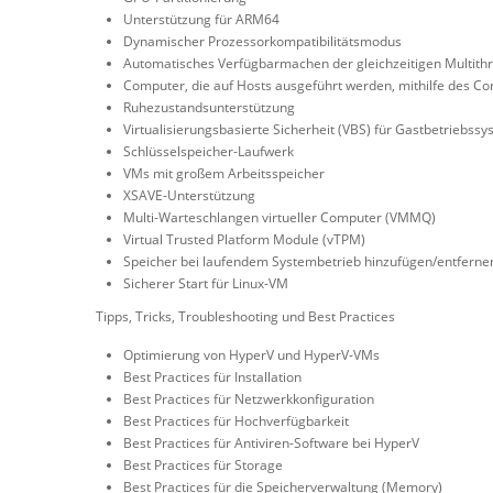
Unterstützung für ARM64
Dynamischer Prozessorkompatibilitätsmodus
Automatisches Verfügbarmachen der gleichzeitigen Multithre
Computer, die auf Hosts ausgeführt werden, mithilfe des Co
Ruhezustandsunterstützung
Virtualisierungsbasierte Sicherheit (VBS) für Gastbetriebss
Schlüsselspeicher-Laufwerk
VMs mit großem Arbeitsspeicher
XSAVE-Unterstützung
Multi-Warteschlangen virtueller Computer (VMMQ)
Virtual Trusted Platform Module (vTPM)
Speicher bei laufendem Systembetrieb hinzufügen/entferne
Sicherer Start für Linux-VM
Tipps, Tricks, Troubleshooting und Best Practices
Optimierung von HyperV und HyperV-VMs
Best Practices für Installation
Best Practices für Netzwerkkonfiguration
Best Practices für Hochverfügbarkeit
Best Practices für Antiviren-Software bei HyperV
Best Practices für Storage
Best Practices für die Speicherverwaltung (Memory)