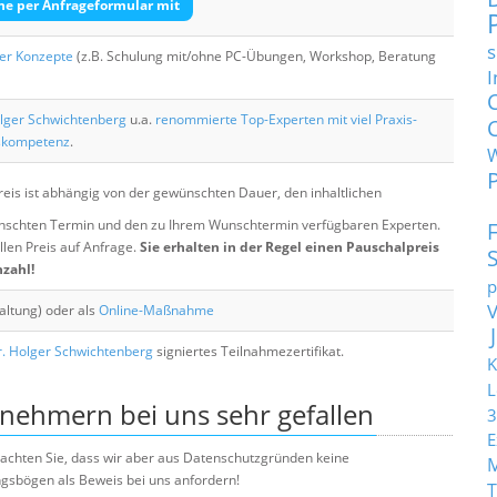
he per Anfrageformular mit
s
her Konzepte
(z.B. Schulung mit/ohne PC-Übungen, Workshop, Beratung
I
lger Schwichtenberg
u.a.
renommierte Top-Experten mit viel Praxis-
skompetenz
.
eis ist abhängig von der gewünschten Dauer, den inhaltlichen
chten Termin und den zu Ihrem Wunschtermin verfügbaren Experten.
llen Preis auf Anfrage.
Sie erhalten in der Regel einen Pauschalpreis
nzahl!
p
altung) oder als
Online-Maßnahme
. Holger Schwichtenberg
signiertes Teilnahmezertifikat.
K
L
lnehmern bei uns sehr gefallen
3
E
e beachten Sie, dass wir aber aus Datenschutzgründen keine
sbögen als Beweis bei uns anfordern!
T