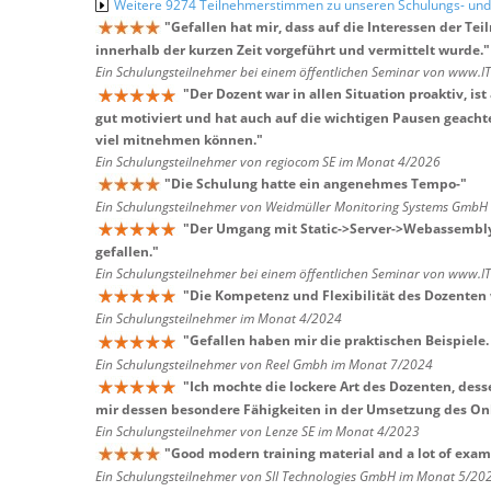
Weitere 9274 Teilnehmerstimmen zu unseren Schulungs- u
"
Gefallen hat mir, dass auf die Interessen der
innerhalb der kurzen Zeit vorgeführt und vermittelt wurde.
"
Ein Schulungsteilnehmer bei einem öffentlichen Seminar von www.I
"
Der Dozent war in allen Situation proaktiv, i
gut motiviert und hat auch auf die wichtigen Pausen geacht
viel mitnehmen können.
"
Ein Schulungsteilnehmer von regiocom SE im Monat 4/2026
"
Die Schulung hatte ein angenehmes Tempo-
"
Ein Schulungsteilnehmer von Weidmüller Monitoring Systems Gmb
"
Der Umgang mit Static->Server->Webassembl
gefallen.
"
Ein Schulungsteilnehmer bei einem öffentlichen Seminar von www.I
"
Die Kompetenz und Flexibilität des Dozenten 
Ein Schulungsteilnehmer im Monat 4/2024
"
Gefallen haben mir die praktischen Beispiele.
Ein Schulungsteilnehmer von Reel Gmbh im Monat 7/2024
"
Ich mochte die lockere Art des Dozenten, de
mir dessen besondere Fähigkeiten in der Umsetzung des On
Ein Schulungsteilnehmer von Lenze SE im Monat 4/2023
"
Good modern training material and a lot of exam
Ein Schulungsteilnehmer von SII Technologies GmbH im Monat 5/20