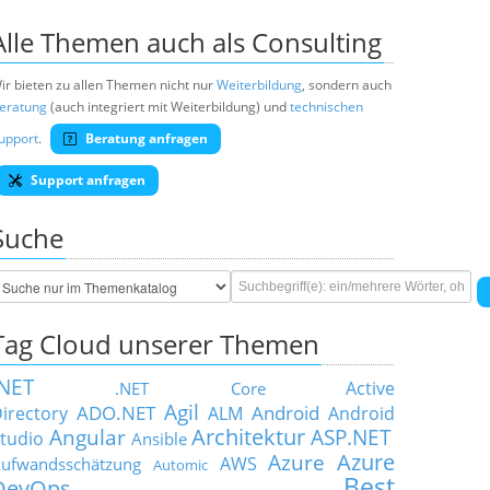
Alle Themen auch als Consulting
ir bieten zu allen Themen nicht nur
Weiterbildung
, sondern auch
eratung
(auch integriert mit Weiterbildung) und
technischen
upport
.
Beratung anfragen
Support anfragen
Suche
Tag Cloud unserer Themen
.NET
Active
.NET Core
Agil
ADO.NET
Android
irectory
ALM
Android
Architektur
Angular
ASP.NET
tudio
Ansible
Azure
Azure
AWS
ufwandsschätzung
Automic
Best
DevOps