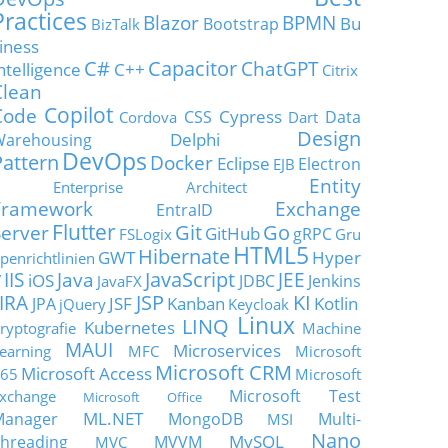
Practices
Blazor
BPMN
Bu
Bootstrap
BizTalk
iness
C#
Capacitor
ChatGPT
ntelligence
C++
Citrix
Clean
Copilot
Code
Cypress
CSS
Data
Cordova
Dart
Design
Delphi
Warehousing
DevOps
Pattern
Docker
Eclipse
Electron
EJB
Entity
Enterprise Architect
Framework
Exchange
EntraID
Flutter
Git
Go
Server
GitHub
gRPC
FSLogix
Gru
HTML5
Hibernate
GWT
Hyper
penrichtlinien
JavaScript
IIS
Java
JEE
V
iOS
JDBC
Jenkins
JavaFX
JSP
KI
JIRA
JSF
Kanban
Kotlin
JPA
jQuery
Keycloak
Linux
LINQ
Kubernetes
ryptografie
Machine
MAUI
Microservices
earning
MFC
Microsoft
Microsoft CRM
Microsoft Access
65
Microsoft
Microsoft Test
xchange
Microsoft Office
ML.NET
Manager
MongoDB
Multi-
MSI
Nano
MySQL
hreading
MVVM
MVC