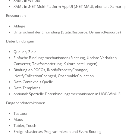
XAML in WinUI3
XAML in .NET Multi-Platform App UI (.NET MAUI, ehemals Xamarin)
Ressourcen
Ablage
Unterschied der Einbindung (StaticResource, DynamicResource)
Datenbindungen
Quellen, Ziele
Einfache Bindungsmechanismen (Richtung, Update-Verhalten,
Converter, Textformatierung, Kultureinstellungen)
Bindung an POCOs, INotifyPropertyChanged,
INotifyCollectionChanged, ObservableCollection
Data Context als Quelle
Data Templates
optional: Spezielle Datenbindungsmechanismen in UWP/WinUI3
Eingaben/Interaktionen
Tastatur
Maus
Tablet, Touch
Ereignisbasiertes Programmieren und Event Routing