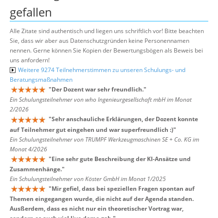
gefallen
Alle Zitate sind authentisch und liegen uns schriftlich vor! Bitte beachten
Sie, dass wir aber aus Datenschutzgründen keine Personennamen
nennen. Gerne können Sie Kopien der Bewertungsbögen als Beweis bei
uns anfordern!
Weitere 9274 Teilnehmerstimmen zu unseren Schulungs- und
Beratungsmaßnahmen
"
Der Dozent war sehr freundlich.
"
Ein Schulungsteilnehmer von who Ingenieurgesellschaft mbH im Monat
2/2026
"
Sehr anschauliche Erklärungen, der Dozent konnte
auf Teilnehmer gut eingehen und war superfreundlich :)
"
Ein Schulungsteilnehmer von TRUMPF Werkzeugmaschinen SE + Co. KG im
Monat 4/2026
"
Eine sehr gute Beschreibung der KI-Ansätze und
Zusammenhänge.
"
Ein Schulungsteilnehmer von Köster GmbH im Monat 1/2025
"
Mir gefiel, dass bei speziellen Fragen spontan auf
Themen eingegangen wurde, die nicht auf der Agenda standen.
Ausßerdem, dass es nicht nur ein theoretischer Vortrag war,