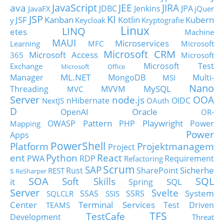
JavaScript
ava
JEE
JIRA
JDBC
Jenkins
JPA
JavaFX
jQuer
JSP
KI
JSF
Kanban
Kotlin
Kubern
y
Keycloak
Kryptografie
Linux
LINQ
etes
Machine
MAUI
Microservices
Learning
MFC
Microsoft
Microsoft CRM
Microsoft Access
365
Microsoft
Microsoft Test
Exchange
Microsoft Office
ML.NET
Manager
MongoDB
Multi-
MSI
Nano
MySQL
Threading
MVVM
MVC
Server
node.js
OOA
nHibernate
OIDC
NextJS
OAuth
D
Oracle
OpenAI
OR-
Pattern
Playwright
OWASP
PHP
Power
Mapping
Power
Apps
PowerShell
Platform
Projektmanagem
Project
ent
Python
React
PWA
RDP
Requirement
Refactoring
Scrum
SAP
Sicherhe
s
Rust
SharePoint
REST
ReSharper
SOA
SQL
Soft Skills
it
SQL
Spring
Server
Svelte
System
SSAS
SSRS
SQLCLR
SSIS
Center
Terminal Services
Test Driven
TEAMS
TFS
TestCafe
Development
Threat