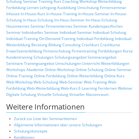
Schulung
Seminar
Training
Kurs
Coaching
Workshop
Weiterbildung
Fortbildung
Lernen
Lehrgang
Ausbildung
Umschulung
Firmenseminar
Inhouse
In-House-Kurs
In-House-Training
In-House-Seminar
In-House-
Schulung
In-Haus-Schulung
Im-Haus-Seminar
Im-Haus-Schulung
Hausinternes Seminar
Firmeninternes Seminar
Kundenspezifisches
Seminar
Individuelles Seminar
Individual-Seminar
Individual-Schulung
Individual-Training
On-Demand-Training
Individual-Fortbildung
Individual-
Weiterbildung
Beratung
Bildung
Consulting
Crashkurs
Crashkurse
Erwachsenenbildung
Firmenschulung
Firmentraining
Fortbildungen
Kurse
Kundentraining
Schulungen
Schulungsangebot
Seminarangebot
Seminare
Trainingsangebot
Umschulungen
Unterricht
Weiterbildungen
Workshops
Akademie
Online-Workshop
Online-Schulung
Online-Seminar
Online-Training
Online-Fortbildung
Online-Weiterbildung
Online-Kurs
Web-Workshop
Web-Schulung
Web-Seminar
Web-Training
Web-
Fortbildung
Web-Weiterbildung
Web-Kurs
E-Learning
Fernlernen
Webinar
Digitale Schulung
Virtuelle Schulung
Virtueller Klassenraum
Weitere Informationen
Zurück zur Liste der Seminarthemen
Allgemeine Informationen über unsere Schulungen
Schulungskonzepte
Konditionen