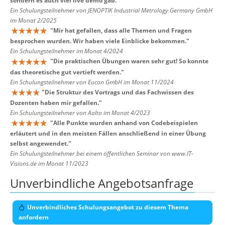
sondern es auch viel live demo gab.
"
Ein Schulungsteilnehmer von JENOPTIK Industrial Metrology Germany GmbH
im Monat 2/2025
"
Mir hat gefallen, dass alle Themen und Fragen
besprochen wurden. Wir haben viele Einblicke bekommen.
"
Ein Schulungsteilnehmer im Monat 4/2024
"
Die praktischen Übungen waren sehr gut! So konnte
das theoretische gut vertieft werden.
"
Ein Schulungsteilnehmer von Eucon GmbH im Monat 11/2024
"
Die Struktur des Vortrags und das Fachwissen des
Dozenten haben mir gefallen.
"
Ein Schulungsteilnehmer von Aalto im Monat 4/2023
"
Alle Punkte wurden anhand von Codebeispielen
erläutert und in den meisten Fällen anschließend in einer Übung
selbst angewendet.
"
Ein Schulungsteilnehmer bei einem öffentlichen Seminar von www.IT-
Visions.de im Monat 11/2023
Unverbindliche Angebotsanfrage
Unverbindliches Schulungsangebot zu diesem Thema
anfordern