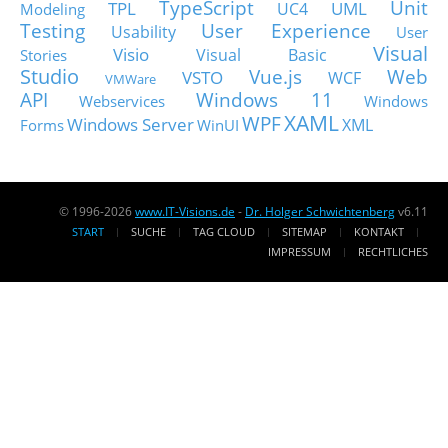
TypeScript
Unit
TPL
UML
UC4
Modeling
Testing
User Experience
Usability
User
Visual
Visio
Visual Basic
Stories
Studio
Vue.js
Web
VSTO
WCF
VMWare
API
Windows 11
Webservices
Windows
XAML
WPF
Windows Server
XML
Forms
WinUI
© 1996-2026
www.IT-Visions.de
-
Dr. Holger Schwichtenberg
v6.11
START
SUCHE
TAG CLOUD
SITEMAP
KONTAKT
IMPRESSUM
RECHTLICHES