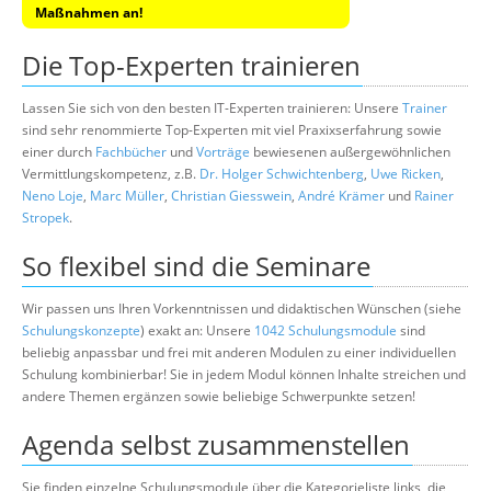
Maßnahmen an!
Die Top-Experten trainieren
Lassen Sie sich von den besten IT-Experten trainieren: Unsere
Trainer
sind sehr renommierte Top-Experten mit viel Praxixserfahrung sowie
einer durch
Fachbücher
und
Vorträge
bewiesenen außergewöhnlichen
Vermittlungskompetenz, z.B.
Dr. Holger Schwichtenberg
,
Uwe Ricken
,
Neno Loje
,
Marc Müller
,
Christian Giesswein
,
André Krämer
und
Rainer
Stropek
.
So flexibel sind die Seminare
Wir passen uns Ihren Vorkenntnissen und didaktischen Wünschen (siehe
Schulungskonzepte
) exakt an: Unsere
1042 Schulungsmodule
sind
beliebig anpassbar und frei mit anderen Modulen zu einer individuellen
Schulung kombinierbar! Sie in jedem Modul können Inhalte streichen und
andere Themen ergänzen sowie beliebige Schwerpunkte setzen!
Agenda selbst zusammenstellen
Sie finden einzelne Schulungsmodule über die Kategorieliste links, die