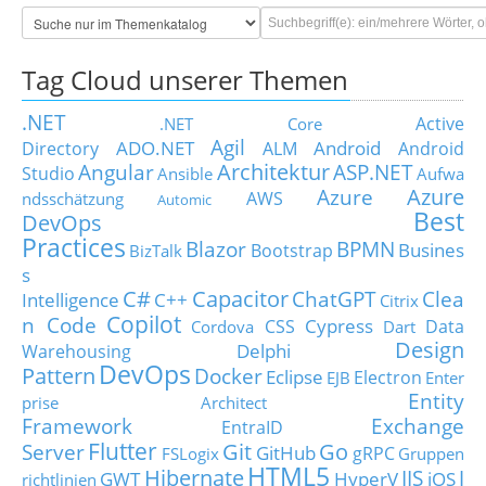
Tag Cloud unserer Themen
.NET
Active
.NET Core
Agil
ADO.NET
Android
Directory
ALM
Android
Architektur
Angular
ASP.NET
Studio
Ansible
Aufwa
Azure
Azure
AWS
ndsschätzung
Automic
Best
DevOps
Practices
Blazor
BPMN
Busines
Bootstrap
BizTalk
s
C#
Capacitor
ChatGPT
Clea
Intelligence
C++
Citrix
Copilot
n Code
Cypress
CSS
Data
Cordova
Dart
Design
Delphi
Warehousing
DevOps
Pattern
Docker
Eclipse
Electron
EJB
Enter
Entity
prise Architect
Framework
Exchange
EntraID
Flutter
Git
Go
Server
GitHub
gRPC
FSLogix
Gruppen
HTML5
Hibernate
IIS
J
GWT
HyperV
iOS
richtlinien