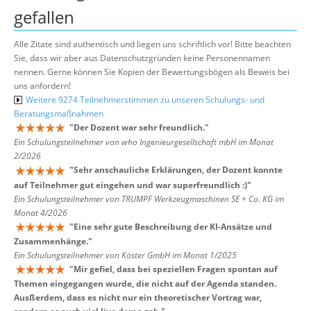
gefallen
Alle Zitate sind authentisch und liegen uns schriftlich vor! Bitte beachten
Sie, dass wir aber aus Datenschutzgründen keine Personennamen
nennen. Gerne können Sie Kopien der Bewertungsbögen als Beweis bei
uns anfordern!
Weitere 9274 Teilnehmerstimmen zu unseren Schulungs- und
Beratungsmaßnahmen
"
Der Dozent war sehr freundlich.
"
Ein Schulungsteilnehmer von who Ingenieurgesellschaft mbH im Monat
2/2026
"
Sehr anschauliche Erklärungen, der Dozent konnte
auf Teilnehmer gut eingehen und war superfreundlich :)
"
Ein Schulungsteilnehmer von TRUMPF Werkzeugmaschinen SE + Co. KG im
Monat 4/2026
"
Eine sehr gute Beschreibung der KI-Ansätze und
Zusammenhänge.
"
Ein Schulungsteilnehmer von Köster GmbH im Monat 1/2025
"
Mir gefiel, dass bei speziellen Fragen spontan auf
Themen eingegangen wurde, die nicht auf der Agenda standen.
Ausßerdem, dass es nicht nur ein theoretischer Vortrag war,