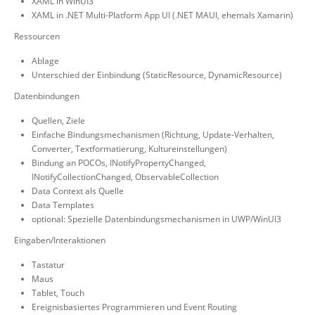
XAML in WinUI3
XAML in .NET Multi-Platform App UI (.NET MAUI, ehemals Xamarin)
Ressourcen
Ablage
Unterschied der Einbindung (StaticResource, DynamicResource)
Datenbindungen
Quellen, Ziele
Einfache Bindungsmechanismen (Richtung, Update-Verhalten,
Converter, Textformatierung, Kultureinstellungen)
Bindung an POCOs, INotifyPropertyChanged,
INotifyCollectionChanged, ObservableCollection
Data Context als Quelle
Data Templates
optional: Spezielle Datenbindungsmechanismen in UWP/WinUI3
Eingaben/Interaktionen
Tastatur
Maus
Tablet, Touch
Ereignisbasiertes Programmieren und Event Routing