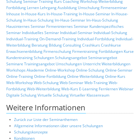
Schulung
Seminar
Training
Kurs
Coaching
Workshop
Weiterbildung
Fortbildung
Lernen
Lehrgang
Ausbildung
Umschulung
Firmenseminar
Inhouse
In-House-Kurs
In-House-Training
In-House-Seminar
In-House-
Schulung
In-Haus-Schulung
Im-Haus-Seminar
Im-Haus-Schulung
Hausinternes Seminar
Firmeninternes Seminar
Kundenspezifisches
Seminar
Individuelles Seminar
Individual-Seminar
Individual-Schulung
Individual-Training
On-Demand-Training
Individual-Fortbildung
Individual-
Weiterbildung
Beratung
Bildung
Consulting
Crashkurs
Crashkurse
Erwachsenenbildung
Firmenschulung
Firmentraining
Fortbildungen
Kurse
Kundentraining
Schulungen
Schulungsangebot
Seminarangebot
Seminare
Trainingsangebot
Umschulungen
Unterricht
Weiterbildungen
Workshops
Akademie
Online-Workshop
Online-Schulung
Online-Seminar
Online-Training
Online-Fortbildung
Online-Weiterbildung
Online-Kurs
Web-Workshop
Web-Schulung
Web-Seminar
Web-Training
Web-
Fortbildung
Web-Weiterbildung
Web-Kurs
E-Learning
Fernlernen
Webinar
Digitale Schulung
Virtuelle Schulung
Virtueller Klassenraum
Weitere Informationen
Zurück zur Liste der Seminarthemen
Allgemeine Informationen über unsere Schulungen
Schulungskonzepte
Konditionen