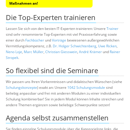
Maßnahmen an!
Die Top-Experten trainieren
Lassen Sie sich von den besten IT-Experten trainieren: Unsere
Trainer
sind sehr renommierte Top-Experten mit viel Praxixserfahrung sowie
einer durch
Fachbücher
und
Vorträge
bewiesenen außergewöhnlichen
Vermittlungskompetenz, z.B.
Dr. Holger Schwichtenberg
,
Uwe Ricken
,
Neno Loje
,
Marc Müller
,
Christian Giesswein
,
André Krämer
und
Rainer
Stropek
.
So flexibel sind die Seminare
Wir passen uns Ihren Vorkenntnissen und didaktischen Wünschen (siehe
Schulungskonzepte
) exakt an: Unsere
1042 Schulungsmodule
sind
beliebig anpassbar und frei mit anderen Modulen zu einer individuellen
Schulung kombinierbar! Sie in jedem Modul können Inhalte streichen und
andere Themen ergänzen sowie beliebige Schwerpunkte setzen!
Agenda selbst zusammenstellen
Sie finden einzelne Schulungsmodule über die Kategorieliste links, die