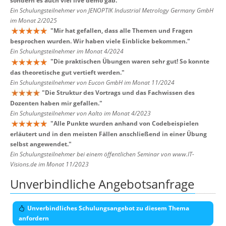
sondern es auch viel live demo gab.
"
Ein Schulungsteilnehmer von JENOPTIK Industrial Metrology Germany GmbH
im Monat 2/2025
"
Mir hat gefallen, dass alle Themen und Fragen
besprochen wurden. Wir haben viele Einblicke bekommen.
"
Ein Schulungsteilnehmer im Monat 4/2024
"
Die praktischen Übungen waren sehr gut! So konnte
das theoretische gut vertieft werden.
"
Ein Schulungsteilnehmer von Eucon GmbH im Monat 11/2024
"
Die Struktur des Vortrags und das Fachwissen des
Dozenten haben mir gefallen.
"
Ein Schulungsteilnehmer von Aalto im Monat 4/2023
"
Alle Punkte wurden anhand von Codebeispielen
erläutert und in den meisten Fällen anschließend in einer Übung
selbst angewendet.
"
Ein Schulungsteilnehmer bei einem öffentlichen Seminar von www.IT-
Visions.de im Monat 11/2023
Unverbindliche Angebotsanfrage
Unverbindliches Schulungsangebot zu diesem Thema
anfordern