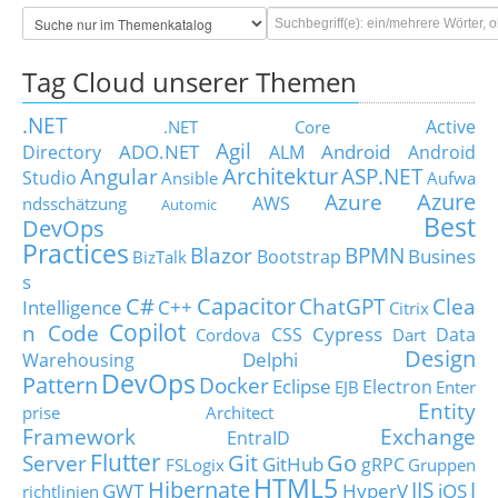
Tag Cloud unserer Themen
.NET
Active
.NET Core
Agil
ADO.NET
Android
Directory
ALM
Android
Architektur
Angular
ASP.NET
Studio
Ansible
Aufwa
Azure
Azure
AWS
ndsschätzung
Automic
Best
DevOps
Practices
Blazor
BPMN
Busines
Bootstrap
BizTalk
s
C#
Capacitor
ChatGPT
Clea
Intelligence
C++
Citrix
Copilot
n Code
Cypress
CSS
Data
Cordova
Dart
Design
Delphi
Warehousing
DevOps
Pattern
Docker
Eclipse
Electron
EJB
Enter
Entity
prise Architect
Framework
Exchange
EntraID
Flutter
Git
Go
Server
GitHub
gRPC
FSLogix
Gruppen
HTML5
Hibernate
IIS
J
GWT
HyperV
iOS
richtlinien