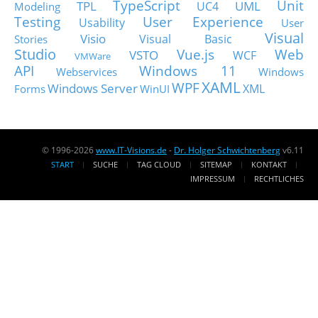
TypeScript
Unit
TPL
UML
UC4
Modeling
Testing
User Experience
Usability
User
Visual
Visio
Visual Basic
Stories
Studio
Vue.js
Web
VSTO
WCF
VMWare
API
Windows 11
Webservices
Windows
XAML
WPF
Windows Server
XML
Forms
WinUI
© 1996-2026
www.IT-Visions.de
-
Dr. Holger Schwichtenberg
v6.11
START
SUCHE
TAG CLOUD
SITEMAP
KONTAKT
IMPRESSUM
RECHTLICHES