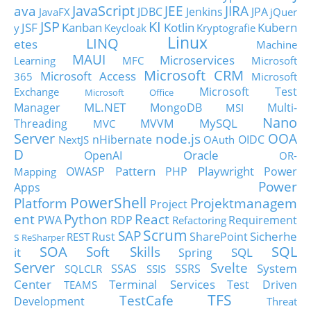
JavaScript
ava
JEE
JIRA
JDBC
Jenkins
JPA
JavaFX
jQuer
JSP
KI
JSF
Kanban
Kotlin
Kubern
y
Keycloak
Kryptografie
Linux
LINQ
etes
Machine
MAUI
Microservices
Learning
MFC
Microsoft
Microsoft CRM
Microsoft Access
365
Microsoft
Microsoft Test
Exchange
Microsoft Office
ML.NET
Manager
MongoDB
Multi-
MSI
Nano
MySQL
Threading
MVVM
MVC
Server
node.js
OOA
nHibernate
OIDC
NextJS
OAuth
D
Oracle
OpenAI
OR-
Pattern
Playwright
OWASP
PHP
Power
Mapping
Power
Apps
PowerShell
Platform
Projektmanagem
Project
ent
Python
React
PWA
RDP
Requirement
Refactoring
Scrum
SAP
Sicherhe
s
Rust
SharePoint
REST
ReSharper
SOA
SQL
Soft Skills
it
SQL
Spring
Server
Svelte
System
SSAS
SSRS
SQLCLR
SSIS
Center
Terminal Services
Test Driven
TEAMS
TFS
TestCafe
Development
Threat