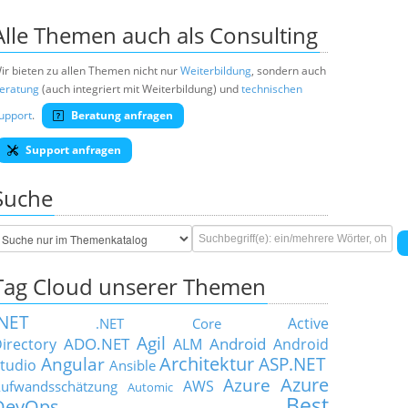
Alle Themen auch als Consulting
ir bieten zu allen Themen nicht nur
Weiterbildung
, sondern auch
eratung
(auch integriert mit Weiterbildung) und
technischen
upport
.
Beratung anfragen
Support anfragen
Suche
Tag Cloud unserer Themen
.NET
Active
.NET Core
Agil
ADO.NET
Android
irectory
ALM
Android
Architektur
Angular
ASP.NET
tudio
Ansible
Azure
Azure
AWS
ufwandsschätzung
Automic
Best
DevOps