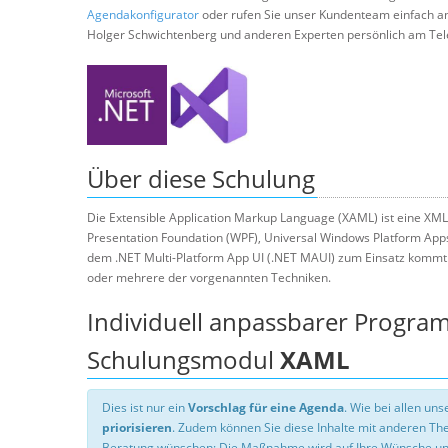
Agendakonfigurator
oder rufen Sie unser Kundenteam einfach a
Holger Schwichtenberg und anderen Experten persönlich am Tel
Über diese Schulung
Die Extensible Application Markup Language (XAML) ist eine XM
Presentation Foundation (WPF), Universal Windows Platform App
dem .NET Multi-Platform App UI (.NET MAUI) zum Einsatz kommt
oder mehrere der vorgenannten Techniken.
Individuell anpassbarer Progra
Schulungsmodul
XAML
Dies ist nur ein
Vorschlag für eine Agenda
. Wie bei allen u
priorisieren
. Zudem können Sie diese Inhalte mit anderen T
Beratung wünschen: Die Maßnahme wird auf Ihre Wünsche un