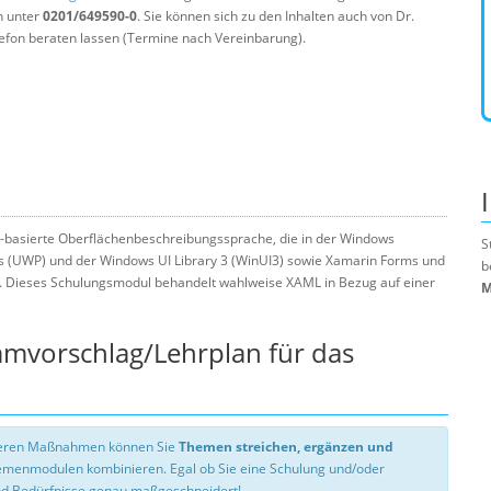
n unter
0201/649590-0
. Sie können sich zu den Inhalten auch von Dr.
efon beraten lassen (Termine nach Vereinbarung).
L-basierte Oberflächenbeschreibungssprache, die in der Windows
S
s (UWP) und der Windows UI Library 3 (WinUI3) sowie Xamarin Forms und
b
. Dieses Schulungsmodul behandelt wahlweise XAML in Bezug auf einer
M
mmvorschlag/Lehrplan für das
nseren Maßnahmen können Sie
Themen streichen, ergänzen und
hemenmodulen kombinieren. Egal ob Sie eine Schulung und/oder
d Bedürfnisse genau maßgeschneidert!