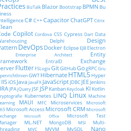
Practices
Blazor
BPMN
Bu
Bootstrap
BizTalk
iness
C#
Capacitor
ChatGPT
ntelligence
C++
Citrix
Clean
Copilot
Code
Cypress
CSS
Data
Cordova
Dart
Design
Delphi
Warehousing
DevOps
Pattern
Docker
Eclipse
Electron
EJB
Entity
Enterprise Architect
Framework
Exchange
EntraID
Flutter
Git
Go
Server
GitHub
gRPC
FSLogix
Gru
HTML5
Hibernate
GWT
Hyper
penrichtlinien
JavaScript
IIS
Java
JEE
V
iOS
JDBC
Jenkins
JavaFX
JSP
KI
JIRA
JSF
Kanban
Kotlin
JPA
jQuery
Keycloak
Linux
LINQ
Kubernetes
ryptografie
Machine
MAUI
Microservices
earning
MFC
Microsoft
Microsoft CRM
Microsoft Access
65
Microsoft
Microsoft Test
xchange
Microsoft Office
ML.NET
Manager
MongoDB
Multi-
MSI
Nano
MySQL
hreading
MVVM
MVC