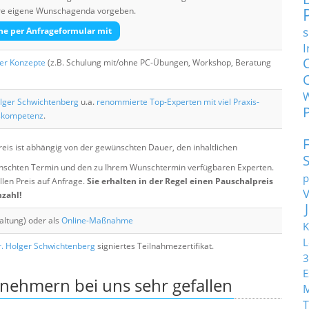
Ihre eigene Wunschagenda vorgeben.
s
he per Anfrageformular mit
I
her Konzepte
(z.B. Schulung mit/ohne PC-Übungen, Workshop, Beratung
lger Schwichtenberg
u.a.
renommierte Top-Experten mit viel Praxis-
skompetenz
.
eis ist abhängig von der gewünschten Dauer, den inhaltlichen
chten Termin und den zu Ihrem Wunschtermin verfügbaren Experten.
p
llen Preis auf Anfrage.
Sie erhalten in der Regel einen Pauschalpreis
nzahl!
altung) oder als
Online-Maßnahme
K
L
. Holger Schwichtenberg
signiertes Teilnahmezertifikat.
3
E
lnehmern bei uns sehr gefallen
T