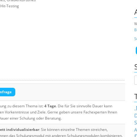
Hit-Testing
W
B
S
nfrage
ulung zu diesem Thema ist:
4 Tage
. Die für Sie sinnvolle Dauer kann
ten Vorkenntnisse und Ziele. Gerne geben unsere Fachexperten Ihnen
D
 Dauer einer Schulung oder Beratung.
S
A
tt individualisierbar
: Sie können einzelne Themen streichen,
 können das Schulungsmodul mit anderen Schulungsmodulen kombinieren.