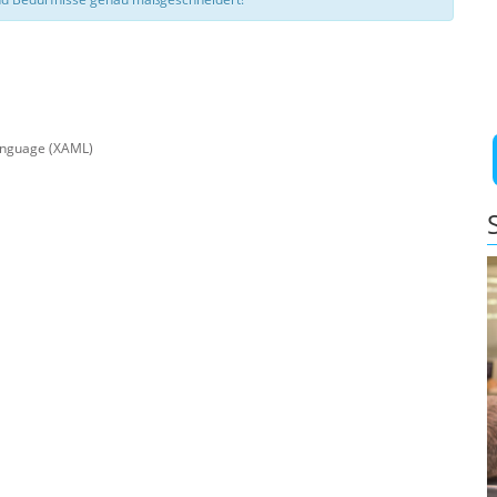
anguage (XAML)