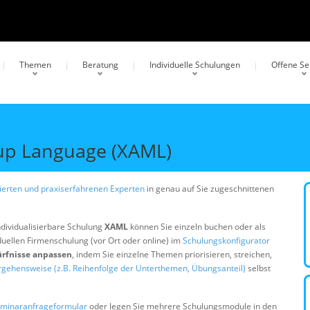
Themen
Beratung
Individuelle Schulungen
Offene S
kup Language (XAML)
erten und praxiserfahrenen Experten
in genau auf Sie zugeschnittenen
ndividualisierbare Schulung
XAML
können Sie einzeln buchen oder als
duellen Firmenschulung (vor Ort oder online) im
Schulungskonfigurator
ürfnisse anpassen
, indem Sie einzelne Themen priorisieren, streichen,
rgehensweise (z.B. Reihenfolge der Unterthemen, Übungsanteil)
selbst
minaranfrageformular
oder legen Sie mehrere Schulungsmodule in den