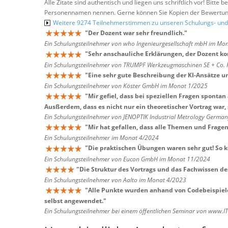
Alle Zitate sind authentisch und liegen uns schriftlich vor! Bitt
Personennamen nennen. Gerne können Sie Kopien der Bewertung
Weitere 9274 Teilnehmerstimmen zu unseren Schulungs- u
"
Der Dozent war sehr freundlich.
"
Ein Schulungsteilnehmer von who Ingenieurgesellschaft mbH im Mo
"
Sehr anschauliche Erklärungen, der Dozent ko
Ein Schulungsteilnehmer von TRUMPF Werkzeugmaschinen SE + Co.
"
Eine sehr gute Beschreibung der KI-Ansätze
Ein Schulungsteilnehmer von Köster GmbH im Monat 1/2025
"
Mir gefiel, dass bei speziellen Fragen spont
Ausßerdem, dass es nicht nur ein theoretischer Vortrag war,
Ein Schulungsteilnehmer von JENOPTIK Industrial Metrology Germ
"
Mir hat gefallen, dass alle Themen und Frag
Ein Schulungsteilnehmer im Monat 4/2024
"
Die praktischen Übungen waren sehr gut! So k
Ein Schulungsteilnehmer von Eucon GmbH im Monat 11/2024
"
Die Struktur des Vortrags und das Fachwissen de
Ein Schulungsteilnehmer von Aalto im Monat 4/2023
"
Alle Punkte wurden anhand von Codebeispiele
selbst angewendet.
"
Ein Schulungsteilnehmer bei einem öffentlichen Seminar von www.I