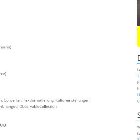
amarin)
L
rce)
T
P
b
H
 Converter, Textformatierung, Kultureinstellungen)
C
onChanged, ObservableCollection
nUI3
W
(
S