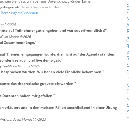
e beachten Sie, dass wir aber aus Datenschutzgründen keine
sbögen als Beweis bei uns anfordern!
nd Beratungsmaßnahmen
M
nat 2/2026
nnte auf Teilnehmer gut eingehen und war superfreundlich :)
"
 KG im Monat 4/2026
 und Zusammenhänge.
"
q
e
an auf Themen eingegangen wurde, die nicht auf der Agenda standen.
S
 sondern es auch viel live demo gab.
"
any GmbH im Monat 2/2025
C
en besprochen wurden. Wir haben viele Einblicke bekommen.
"
onnte das theoretische gut vertieft werden.
"
M
s Dozenten haben mir gefallen.
"
S
n erläutert und in den meisten Fällen anschließend in einer Übung
F
T-Visions.de im Monat 11/2023