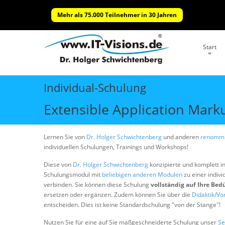
Mehr als 75.000 Teilnehmer in 30 Jahren
Start
Individual-Schulung
Extensible Application Mar
Lernen Sie von
Dr. Holger Schwichtenberg
und anderen
renommi
individuellen Schulungen, Trainings und Workshops!
Diese von
Dr. Holger Schwichtenberg
konzipierte und komplett i
Schulungsmodul mit
beliebigen anderen Modulen
zu einer indivi
verbinden. Sie können diese Schulung
vollständig auf Ihre Bed
ersetzen oder ergänzen. Zudem können Sie über die
Didaktik/Vo
entscheiden. Dies ist keine Standardschulung "von der Stange"!
Nutzen Sie für eine auf Sie maßgeschneiderte Schulung unser
Se