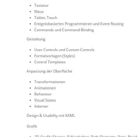
Tastatur
Maus
Tablet, Touch
Ereignisbasiertes Programmieren und Event Routing
Commands und Command-Binding
Gestaltung
User Controls und Custom Controls
Formatvorlagen (Styles)
Control Templates
Anpassung der Oberfläche
Transformationen
Animationen
Behaviour
Visual States
Adorner
Design & Usability mit XAML
Grafik
2D-Grafik: Shapes, Füllverhalten, Path-Elemente, Pens, Bru