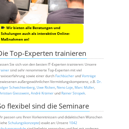
Wir bieten alle Beratungen und
Schulungen auch als interaktive Online-
Maßnahmen an!
Die Top-Experten trainieren
assen Sie sich von den besten IT-Experten trainieren: Unsere
rainer
sind sehr renommierte Top-Experten mit viel
raxixserfahrung sowie einer durch
Fachbücher
und
Vorträge
ewiesenen außergewöhnlichen Vermittlungskompetenz, z.B.
Dr.
olger Schwichtenberg
,
Uwe Ricken
,
Neno Loje
,
Marc Müller
,
hristian Giesswein
,
André Krämer
und
Rainer Stropek
.
So flexibel sind die Seminare
ir passen uns Ihren Vorkenntnissen und didaktischen Wünschen
siehe
Schulungskonzepte
) exakt an: Unsere
1042
chulungsmodule
sind beliebig anpassbar und frei mit anderen