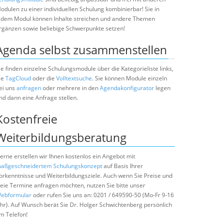
odulen zu einer individuellen Schulung kombinierbar! Sie in
edem Modul können Inhalte streichen und andere Themen
rgänzen sowie beliebige Schwerpunkte setzen!
Agenda selbst zusammenstellen
ie finden einzelne Schulungsmodule über die Kategorieliste links,
ie
TagCloud
oder die
Volltextsuche
. Sie können Module einzeln
ei uns
anfragen
oder mehrere in den
Agendakonfigurator
legen
nd dann eine Anfrage stellen.
Kostenfreie
Weiterbildungsberatung
erne erstellen wir Ihnen kostenlos ein Angebot mit
aßgeschneidertem Schulungskonzept
auf Basis Ihrer
orkenntnisse und Weiterbildungsziele. Auch wenn Sie Preise und
reie Termine anfragen möchten, nutzen Sie bitte unser
ebformular
oder rufen Sie uns an: 0201 / 649590-50 (Mo-Fr 9-16
hr). Auf Wunsch berät Sie Dr. Holger Schwichtenberg persönlich
m Telefon!