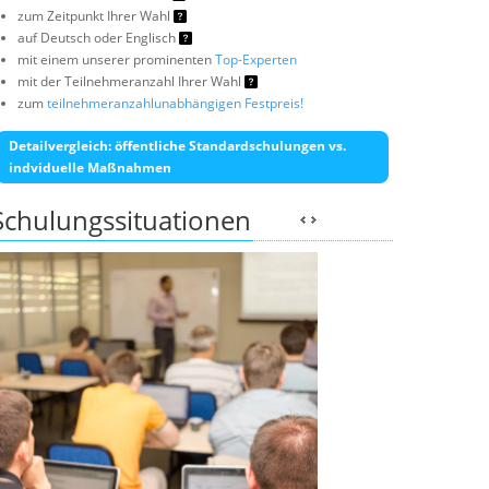
zum Zeitpunkt Ihrer Wahl
auf Deutsch oder Englisch
mit einem unserer prominenten
Top-Experten
mit der Teilnehmeranzahl Ihrer Wahl
zum
teilnehmeranzahlunabhängigen Festpreis!
Detailvergleich: öffentliche Standardschulungen vs.
indviduelle Maßnahmen
Schulungssituationen