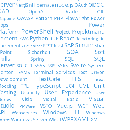
Server
node.js
O
nHibernate
OIDC
NextJS
OAuth
OAD
Oracle
OpenAI
OR-
Pattern
Playwright
OWASP
PHP
Power
apping
Power
Apps
PowerShell
Platform
Projektmana
Project
gement
Python
React
PWA
RDP
Re
Refactoring
Scrum
SAP
uirements
Rust
Shar
REST
ReSharper
SOA
Soft
Sicherheit
Point
SQL
kills
SQL
Spring
Server
Svelte
System
SSAS
SSRS
SQLCLR
SSIS
enter
Terminal Services
Test Driven
TEAMS
TFS
TestCafe
Development
Threat
TypeScript
Unit
TPL
UML
UC4
odeling
Testing
User Experience
Usability
User
Visual
Visio
Visual Basic
tories
Studio
Vue.js
Web
VSTO
WCF
VMWare
API
Windows 11
Webservices
Windows
XAML
WPF
Windows Server
XML
orms
WinUI