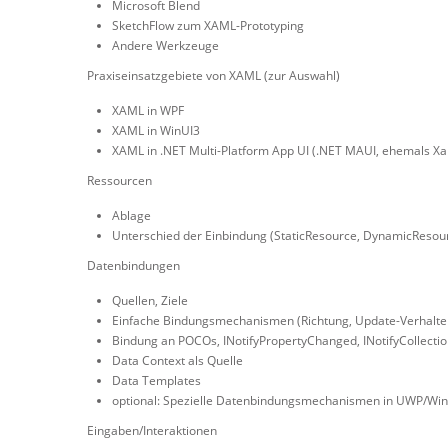
Microsoft Blend
SketchFlow zum XAML-Prototyping
Andere Werkzeuge
Praxiseinsatzgebiete von XAML (zur Auswahl)
XAML in WPF
XAML in WinUI3
XAML in .NET Multi-Platform App UI (.NET MAUI, ehemals X
Ressourcen
Ablage
Unterschied der Einbindung (StaticResource, DynamicResou
Datenbindungen
Quellen, Ziele
Einfache Bindungsmechanismen (Richtung, Update-Verhalten,
Bindung an POCOs, INotifyPropertyChanged, INotifyCollecti
Data Context als Quelle
Data Templates
optional: Spezielle Datenbindungsmechanismen in UWP/Wi
Eingaben/Interaktionen