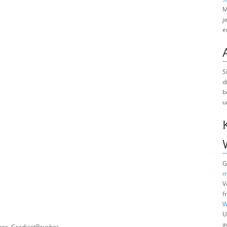
M
j
e
S
d
b
u
G
m
V
f
W
U
a
shes, GradientBrushes