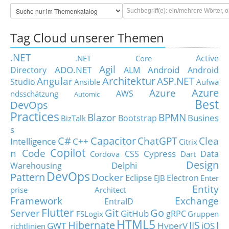
Tag Cloud unserer Themen
.NET
Active
.NET Core
Agil
ADO.NET
Android
Directory
ALM
Android
Architektur
Angular
ASP.NET
Studio
Ansible
Aufwa
Azure
Azure
AWS
ndsschätzung
Automic
Best
DevOps
Practices
Blazor
BPMN
Busines
Bootstrap
BizTalk
s
C#
Capacitor
ChatGPT
Clea
Intelligence
C++
Citrix
Copilot
n Code
Cypress
CSS
Data
Cordova
Dart
Design
Delphi
Warehousing
DevOps
Pattern
Docker
Eclipse
Electron
EJB
Enter
Entity
prise Architect
Framework
Exchange
EntraID
Flutter
Git
Go
Server
GitHub
gRPC
FSLogix
Gruppen
HTML5
Hibernate
IIS
J
GWT
HyperV
iOS
richtlinien