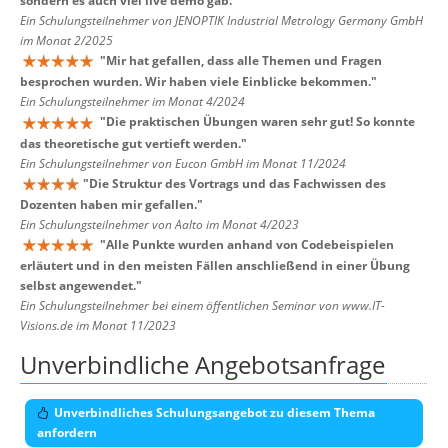
sondern es auch viel live demo gab.
"
Ein Schulungsteilnehmer von JENOPTIK Industrial Metrology Germany GmbH
im Monat 2/2025
"
Mir hat gefallen, dass alle Themen und Fragen
besprochen wurden. Wir haben viele Einblicke bekommen.
"
Ein Schulungsteilnehmer im Monat 4/2024
"
Die praktischen Übungen waren sehr gut! So konnte
das theoretische gut vertieft werden.
"
Ein Schulungsteilnehmer von Eucon GmbH im Monat 11/2024
"
Die Struktur des Vortrags und das Fachwissen des
Dozenten haben mir gefallen.
"
Ein Schulungsteilnehmer von Aalto im Monat 4/2023
"
Alle Punkte wurden anhand von Codebeispielen
erläutert und in den meisten Fällen anschließend in einer Übung
selbst angewendet.
"
Ein Schulungsteilnehmer bei einem öffentlichen Seminar von www.IT-
Visions.de im Monat 11/2023
Unverbindliche Angebotsanfrage
Unverbindliches Schulungsangebot zu diesem Thema
anfordern