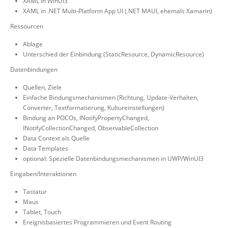
XAML in WinUI3
XAML in .NET Multi-Platform App UI (.NET MAUI, ehemals Xamarin)
Ressourcen
Ablage
Unterschied der Einbindung (StaticResource, DynamicResource)
Datenbindungen
Quellen, Ziele
Einfache Bindungsmechanismen (Richtung, Update-Verhalten,
Converter, Textformatierung, Kultureinstellungen)
Bindung an POCOs, INotifyPropertyChanged,
INotifyCollectionChanged, ObservableCollection
Data Context als Quelle
Data Templates
optional: Spezielle Datenbindungsmechanismen in UWP/WinUI3
Eingaben/Interaktionen
Tastatur
Maus
Tablet, Touch
Ereignisbasiertes Programmieren und Event Routing