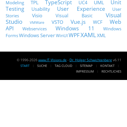
TypeScript
Unit
TPL
UML
UC4
Modeling
Testing
User Experience
Usability
User
Visual
Visio
Visual Basic
Stories
Studio
Vue.js
Web
VSTO
WCF
VMWare
API
Windows 11
Webservices
Windows
XAML
WPF
Windows Server
XML
Forms
WinUI
© 1996-2026
www.IT-Visions.de
-
Dr. Holger Schwichtenberg
v6.11
START
SUCHE
TAG CLOUD
SITEMAP
KONTAKT
IMPRESSUM
RECHTLICHES