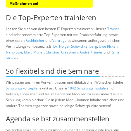
Maßnahmen an!
Die Top-Experten trainieren
Lassen Sie sich von den besten IT-Experten trainieren: Unsere
Trainer
sind sehr renommierte Top-Experten mit viel Praxixserfahrung sowie
einer durch
Fachbücher
und
Vorträge
bewiesenen außergewöhnlichen
Vermittlungskompetenz, z.B.
Dr. Holger Schwichtenberg
,
Uwe Ricken
,
Neno Loje
,
Marc Müller
,
Christian Giesswein
,
André Krämer
und
Rainer
Stropek
.
So flexibel sind die Seminare
Wir passen uns Ihren Vorkenntnissen und didaktischen Wünschen (siehe
Schulungskonzepte
) exakt an: Unsere
1042 Schulungsmodule
sind
beliebig anpassbar und frei mit anderen Modulen zu einer individuellen
Schulung kombinierbar! Sie in jedem Modul können Inhalte streichen und
andere Themen ergänzen sowie beliebige Schwerpunkte setzen!
Agenda selbst zusammenstellen
Sie finden einzelne Schulungsmodule über die Kategorieliste links, die