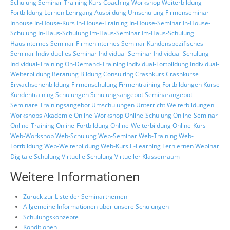
Schulung
Seminar
Training
Kurs
Coaching
Workshop
Weiterbildung
Fortbildung
Lernen
Lehrgang
Ausbildung
Umschulung
Firmenseminar
Inhouse
In-House-Kurs
In-House-Training
In-House-Seminar
In-House-
Schulung
In-Haus-Schulung
Im-Haus-Seminar
Im-Haus-Schulung
Hausinternes Seminar
Firmeninternes Seminar
Kundenspezifisches
Seminar
Individuelles Seminar
Individual-Seminar
Individual-Schulung
Individual-Training
On-Demand-Training
Individual-Fortbildung
Individual-
Weiterbildung
Beratung
Bildung
Consulting
Crashkurs
Crashkurse
Erwachsenenbildung
Firmenschulung
Firmentraining
Fortbildungen
Kurse
Kundentraining
Schulungen
Schulungsangebot
Seminarangebot
Seminare
Trainingsangebot
Umschulungen
Unterricht
Weiterbildungen
Workshops
Akademie
Online-Workshop
Online-Schulung
Online-Seminar
Online-Training
Online-Fortbildung
Online-Weiterbildung
Online-Kurs
Web-Workshop
Web-Schulung
Web-Seminar
Web-Training
Web-
Fortbildung
Web-Weiterbildung
Web-Kurs
E-Learning
Fernlernen
Webinar
Digitale Schulung
Virtuelle Schulung
Virtueller Klassenraum
Weitere Informationen
Zurück zur Liste der Seminarthemen
Allgemeine Informationen über unsere Schulungen
Schulungskonzepte
Konditionen