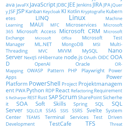
JavaScript
ava
JEE
JIRA
JDBC
Jenkins
JPA
JavaFX
jQuer
JSP
KI
JSF
Kanban
Kotlin
Kubern
y
Keycloak
Kryptografie
Linux
LINQ
etes
Machine
MAUI
Microservices
Learning
MFC
Microsoft
Microsoft CRM
Microsoft Access
365
Microsoft
Microsoft Test
Exchange
Microsoft Office
ML.NET
Manager
MongoDB
Multi-
MSI
Nano
MySQL
Threading
MVVM
MVC
Server
node.js
OOA
nHibernate
OIDC
NextJS
OAuth
D
Oracle
OpenAI
OR-
Pattern
Playwright
OWASP
PHP
Power
Mapping
Power
Apps
PowerShell
Platform
Projektmanagem
Project
ent
Python
React
PWA
RDP
Requirement
Refactoring
Scrum
SAP
Sicherhe
s
Rust
SharePoint
REST
ReSharper
SOA
SQL
Soft Skills
it
SQL
Spring
Server
Svelte
System
SSAS
SSRS
SQLCLR
SSIS
Center
Terminal Services
Test Driven
TEAMS
TFS
TestCafe
Development
Threat