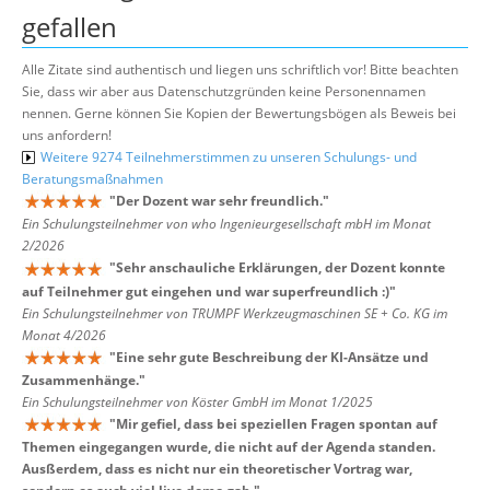
gefallen
Alle Zitate sind authentisch und liegen uns schriftlich vor! Bitte beachten
Sie, dass wir aber aus Datenschutzgründen keine Personennamen
nennen. Gerne können Sie Kopien der Bewertungsbögen als Beweis bei
uns anfordern!
Weitere 9274 Teilnehmerstimmen zu unseren Schulungs- und
Beratungsmaßnahmen
"
Der Dozent war sehr freundlich.
"
Ein Schulungsteilnehmer von who Ingenieurgesellschaft mbH im Monat
2/2026
"
Sehr anschauliche Erklärungen, der Dozent konnte
auf Teilnehmer gut eingehen und war superfreundlich :)
"
Ein Schulungsteilnehmer von TRUMPF Werkzeugmaschinen SE + Co. KG im
Monat 4/2026
"
Eine sehr gute Beschreibung der KI-Ansätze und
Zusammenhänge.
"
Ein Schulungsteilnehmer von Köster GmbH im Monat 1/2025
"
Mir gefiel, dass bei speziellen Fragen spontan auf
Themen eingegangen wurde, die nicht auf der Agenda standen.
Ausßerdem, dass es nicht nur ein theoretischer Vortrag war,