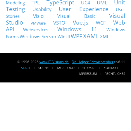
TypeScript
Unit
TPL
UML
UC4
Modeling
Testing
User Experience
Usability
User
Visual
Visio
Visual Basic
Stories
Studio
Vue.js
Web
VSTO
WCF
VMWare
API
Windows 11
Webservices
Windows
XAML
WPF
Windows Server
XML
Forms
WinUI
© 1996-2026
www.IT-Visions.de
-
Dr. Holger Schwichtenberg
v6.11
START
SUCHE
TAG CLOUD
SITEMAP
KONTAKT
IMPRESSUM
RECHTLICHES