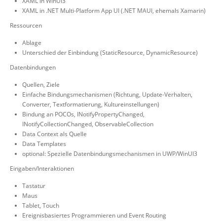
XAML in WinUI3
XAML in .NET Multi-Platform App UI (.NET MAUI, ehemals Xamarin)
Ressourcen
Ablage
Unterschied der Einbindung (StaticResource, DynamicResource)
Datenbindungen
Quellen, Ziele
Einfache Bindungsmechanismen (Richtung, Update-Verhalten,
Converter, Textformatierung, Kultureinstellungen)
Bindung an POCOs, INotifyPropertyChanged,
INotifyCollectionChanged, ObservableCollection
Data Context als Quelle
Data Templates
optional: Spezielle Datenbindungsmechanismen in UWP/WinUI3
Eingaben/Interaktionen
Tastatur
Maus
Tablet, Touch
Ereignisbasiertes Programmieren und Event Routing