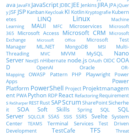
JavaScript
ava
JEE
JIRA
JDBC
Jenkins
JPA
JavaFX
jQuer
JSP
KI
JSF
Kanban
Kotlin
Kubern
y
Keycloak
Kryptografie
Linux
LINQ
etes
Machine
MAUI
Microservices
Learning
MFC
Microsoft
Microsoft CRM
Microsoft Access
365
Microsoft
Microsoft Test
Exchange
Microsoft Office
ML.NET
Manager
MongoDB
Multi-
MSI
Nano
MySQL
Threading
MVVM
MVC
Server
node.js
OOA
nHibernate
OIDC
NextJS
OAuth
D
Oracle
OpenAI
OR-
Pattern
Playwright
OWASP
PHP
Power
Mapping
Power
Apps
PowerShell
Platform
Projektmanagem
Project
ent
Python
React
PWA
RDP
Requirement
Refactoring
Scrum
SAP
Sicherhe
s
Rust
SharePoint
REST
ReSharper
SOA
SQL
Soft Skills
it
SQL
Spring
Server
Svelte
System
SSAS
SSRS
SQLCLR
SSIS
Center
Terminal Services
Test Driven
TEAMS
TFS
TestCafe
Development
Threat