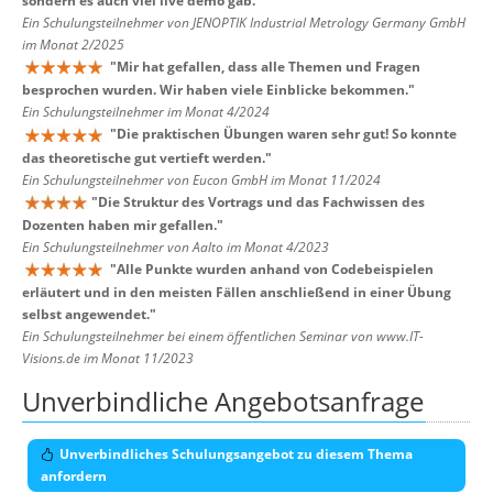
sondern es auch viel live demo gab.
"
Ein Schulungsteilnehmer von JENOPTIK Industrial Metrology Germany GmbH
im Monat 2/2025
"
Mir hat gefallen, dass alle Themen und Fragen
besprochen wurden. Wir haben viele Einblicke bekommen.
"
Ein Schulungsteilnehmer im Monat 4/2024
"
Die praktischen Übungen waren sehr gut! So konnte
das theoretische gut vertieft werden.
"
Ein Schulungsteilnehmer von Eucon GmbH im Monat 11/2024
"
Die Struktur des Vortrags und das Fachwissen des
Dozenten haben mir gefallen.
"
Ein Schulungsteilnehmer von Aalto im Monat 4/2023
"
Alle Punkte wurden anhand von Codebeispielen
erläutert und in den meisten Fällen anschließend in einer Übung
selbst angewendet.
"
Ein Schulungsteilnehmer bei einem öffentlichen Seminar von www.IT-
Visions.de im Monat 11/2023
Unverbindliche Angebotsanfrage
Unverbindliches Schulungsangebot zu diesem Thema
anfordern