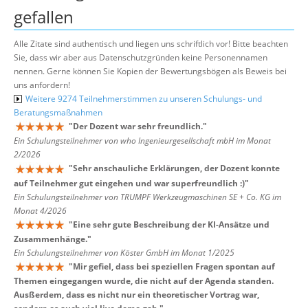
gefallen
Alle Zitate sind authentisch und liegen uns schriftlich vor! Bitte beachten
Sie, dass wir aber aus Datenschutzgründen keine Personennamen
nennen. Gerne können Sie Kopien der Bewertungsbögen als Beweis bei
uns anfordern!
Weitere 9274 Teilnehmerstimmen zu unseren Schulungs- und
Beratungsmaßnahmen
"
Der Dozent war sehr freundlich.
"
Ein Schulungsteilnehmer von who Ingenieurgesellschaft mbH im Monat
2/2026
"
Sehr anschauliche Erklärungen, der Dozent konnte
auf Teilnehmer gut eingehen und war superfreundlich :)
"
Ein Schulungsteilnehmer von TRUMPF Werkzeugmaschinen SE + Co. KG im
Monat 4/2026
"
Eine sehr gute Beschreibung der KI-Ansätze und
Zusammenhänge.
"
Ein Schulungsteilnehmer von Köster GmbH im Monat 1/2025
"
Mir gefiel, dass bei speziellen Fragen spontan auf
Themen eingegangen wurde, die nicht auf der Agenda standen.
Ausßerdem, dass es nicht nur ein theoretischer Vortrag war,