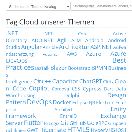
Tag Cloud unserer Themen
.NET
Active
.NET Core
Agil
ADO.NET
Android
Directory
ALM
Android
Architektur
Angular
ASP.NET
Studio
Ansible
Aufwa
Azure
Azure
AWS
ndsschätzung
Automic
Best
DevOps
Practices
Blazor
BPMN
Busines
Bootstrap
BizTalk
s
C#
Capacitor
ChatGPT
Clea
Intelligence
C++
Citrix
Copilot
n Code
Cypress
CSS
Data
Cordova
Dart
Design
Delphi
Warehousing
DevOps
Pattern
Docker
Eclipse
Electron
EJB
Enter
Entity
prise Architect
Framework
Exchange
EntraID
Flutter
Git
Go
Server
GitHub
gRPC
FSLogix
Gruppen
HTML5
Hibernate
IIS
J
GWT
HyperV
iOS
richtlinien