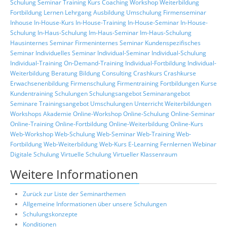
Schulung
Seminar
Training
Kurs
Coaching
Workshop
Weiterbildung
Fortbildung
Lernen
Lehrgang
Ausbildung
Umschulung
Firmenseminar
Inhouse
In-House-Kurs
In-House-Training
In-House-Seminar
In-House-
Schulung
In-Haus-Schulung
Im-Haus-Seminar
Im-Haus-Schulung
Hausinternes Seminar
Firmeninternes Seminar
Kundenspezifisches
Seminar
Individuelles Seminar
Individual-Seminar
Individual-Schulung
Individual-Training
On-Demand-Training
Individual-Fortbildung
Individual-
Weiterbildung
Beratung
Bildung
Consulting
Crashkurs
Crashkurse
Erwachsenenbildung
Firmenschulung
Firmentraining
Fortbildungen
Kurse
Kundentraining
Schulungen
Schulungsangebot
Seminarangebot
Seminare
Trainingsangebot
Umschulungen
Unterricht
Weiterbildungen
Workshops
Akademie
Online-Workshop
Online-Schulung
Online-Seminar
Online-Training
Online-Fortbildung
Online-Weiterbildung
Online-Kurs
Web-Workshop
Web-Schulung
Web-Seminar
Web-Training
Web-
Fortbildung
Web-Weiterbildung
Web-Kurs
E-Learning
Fernlernen
Webinar
Digitale Schulung
Virtuelle Schulung
Virtueller Klassenraum
Weitere Informationen
Zurück zur Liste der Seminarthemen
Allgemeine Informationen über unsere Schulungen
Schulungskonzepte
Konditionen