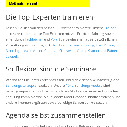
Maßnahmen an!
Die Top-Experten trainieren
Lassen Sie sich von den besten IT-Experten trainieren: Unsere
Trainer
sind sehr renommierte Top-Experten mit viel Praxixserfahrung sowie
einer durch
Fachbücher
und
Vorträge
bewiesenen außergewöhnlichen
Vermittlungskompetenz, z.B.
Dr. Holger Schwichtenberg
,
Uwe Ricken
,
Neno Loje
,
Marc Müller
,
Christian Giesswein
,
André Krämer
und
Rainer
Stropek
.
So flexibel sind die Seminare
Wir passen uns Ihren Vorkenntnissen und didaktischen Wünschen (siehe
Schulungskonzepte
) exakt an: Unsere
1042 Schulungsmodule
sind
beliebig anpassbar und frei mit anderen Modulen zu einer individuellen
Schulung kombinierbar! Sie in jedem Modul können Inhalte streichen und
andere Themen ergänzen sowie beliebige Schwerpunkte setzen!
Agenda selbst zusammenstellen
Sie finden einzelne Schulungsmodule über die Kategorieliste links, die