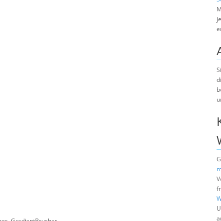
M
j
e
S
d
b
u
G
m
V
f
W
U
a
shes, GradientBrushes