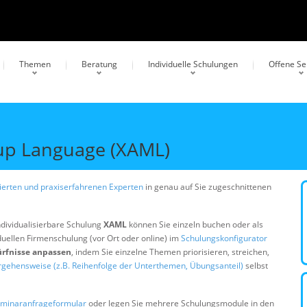
Themen
Beratung
Individuelle Schulungen
Offene S
kup Language (XAML)
erten und praxiserfahrenen Experten
in genau auf Sie zugeschnittenen
ndividualisierbare Schulung
XAML
können Sie einzeln buchen oder als
duellen Firmenschulung (vor Ort oder online) im
Schulungskonfigurator
ürfnisse anpassen
, indem Sie einzelne Themen priorisieren, streichen,
rgehensweise (z.B. Reihenfolge der Unterthemen, Übungsanteil)
selbst
minaranfrageformular
oder legen Sie mehrere Schulungsmodule in den