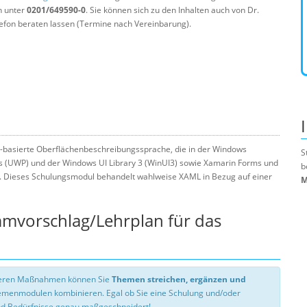
n unter
0201/649590-0
. Sie können sich zu den Inhalten auch von Dr.
efon beraten lassen (Termine nach Vereinbarung).
L-basierte Oberflächenbeschreibungssprache, die in der Windows
S
s (UWP) und der Windows UI Library 3 (WinUI3) sowie Xamarin Forms und
b
. Dieses Schulungsmodul behandelt wahlweise XAML in Bezug auf einer
M
mmvorschlag/Lehrplan für das
nseren Maßnahmen können Sie
Themen streichen, ergänzen und
hemenmodulen kombinieren. Egal ob Sie eine Schulung und/oder
d Bedürfnisse genau maßgeschneidert!