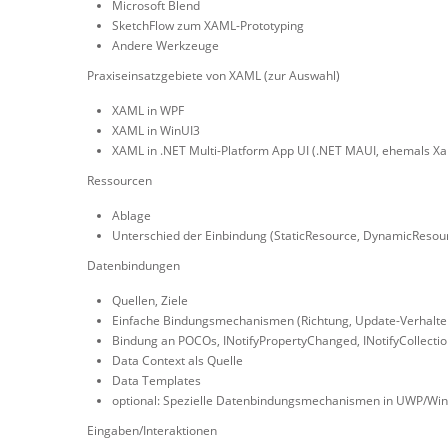
Microsoft Blend
SketchFlow zum XAML-Prototyping
Andere Werkzeuge
Praxiseinsatzgebiete von XAML (zur Auswahl)
XAML in WPF
XAML in WinUI3
XAML in .NET Multi-Platform App UI (.NET MAUI, ehemals X
Ressourcen
Ablage
Unterschied der Einbindung (StaticResource, DynamicResou
Datenbindungen
Quellen, Ziele
Einfache Bindungsmechanismen (Richtung, Update-Verhalten,
Bindung an POCOs, INotifyPropertyChanged, INotifyCollecti
Data Context als Quelle
Data Templates
optional: Spezielle Datenbindungsmechanismen in UWP/Wi
Eingaben/Interaktionen