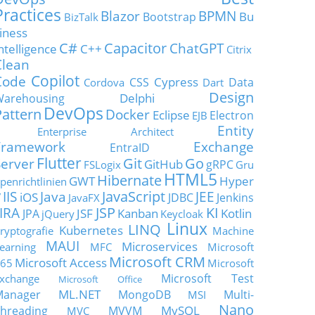
Practices
Blazor
BPMN
Bu
Bootstrap
BizTalk
iness
C#
Capacitor
ChatGPT
ntelligence
C++
Citrix
Clean
Copilot
Code
Cypress
CSS
Data
Cordova
Dart
Design
Delphi
Warehousing
DevOps
Pattern
Docker
Eclipse
Electron
EJB
Entity
Enterprise Architect
Framework
Exchange
EntraID
Flutter
Git
Go
Server
GitHub
gRPC
FSLogix
Gru
HTML5
Hibernate
GWT
Hyper
penrichtlinien
JavaScript
IIS
Java
JEE
V
iOS
JDBC
Jenkins
JavaFX
JSP
KI
JIRA
JSF
Kanban
Kotlin
JPA
jQuery
Keycloak
Linux
LINQ
Kubernetes
ryptografie
Machine
MAUI
Microservices
earning
MFC
Microsoft
Microsoft CRM
Microsoft Access
65
Microsoft
Microsoft Test
xchange
Microsoft Office
ML.NET
Manager
MongoDB
Multi-
MSI
Nano
MySQL
hreading
MVVM
MVC