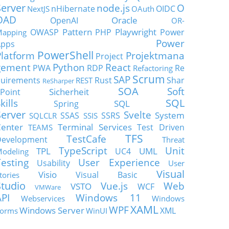
Server
node.js
O
nHibernate
OIDC
NextJS
OAuth
OAD
Oracle
OpenAI
OR-
Pattern
Playwright
OWASP
PHP
Power
apping
Power
Apps
PowerShell
Platform
Projektmana
Project
gement
Python
React
PWA
RDP
Re
Refactoring
Scrum
SAP
uirements
Rust
Shar
REST
ReSharper
SOA
Soft
Sicherheit
Point
SQL
kills
SQL
Spring
Server
Svelte
System
SSAS
SSRS
SQLCLR
SSIS
enter
Terminal Services
Test Driven
TEAMS
TFS
TestCafe
Development
Threat
TypeScript
Unit
TPL
UML
UC4
odeling
Testing
User Experience
Usability
User
Visual
Visio
Visual Basic
tories
Studio
Vue.js
Web
VSTO
WCF
VMWare
API
Windows 11
Webservices
Windows
XAML
WPF
Windows Server
XML
orms
WinUI