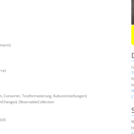
amarin)
L
rce)
T
P
b
H
 Converter, Textformatierung, Kultureinstellungen)
C
onChanged, ObservableCollection
nUI3
W
(
S