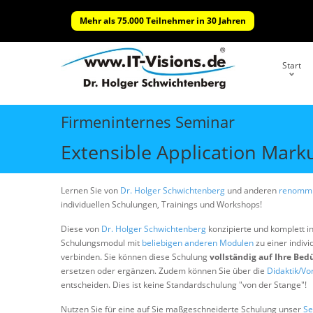
Mehr als 75.000 Teilnehmer in 30 Jahren
Start
Firmeninternes Seminar
Extensible Application Mar
Lernen Sie von
Dr. Holger Schwichtenberg
und anderen
renommi
individuellen Schulungen, Trainings und Workshops!
Diese von
Dr. Holger Schwichtenberg
konzipierte und komplett i
Schulungsmodul mit
beliebigen anderen Modulen
zu einer indivi
verbinden. Sie können diese Schulung
vollständig auf Ihre Bed
ersetzen oder ergänzen. Zudem können Sie über die
Didaktik/Vo
entscheiden. Dies ist keine Standardschulung "von der Stange"!
Nutzen Sie für eine auf Sie maßgeschneiderte Schulung unser
Se