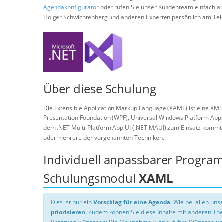
Agendakonfigurator
oder rufen Sie unser Kundenteam einfach a
Holger Schwichtenberg und anderen Experten persönlich am Tel
Über diese Schulung
Die Extensible Application Markup Language (XAML) ist eine XM
Presentation Foundation (WPF), Universal Windows Platform App
dem .NET Multi-Platform App UI (.NET MAUI) zum Einsatz kommt
oder mehrere der vorgenannten Techniken.
Individuell anpassbarer Progra
Schulungsmodul
XAML
Dies ist nur ein
Vorschlag für eine Agenda
. Wie bei allen u
priorisieren
. Zudem können Sie diese Inhalte mit anderen T
Beratung wünschen: Die Maßnahme wird auf Ihre Wünsche un