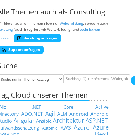
Alle Themen auch als Consulting
ir bieten zu allen Themen nicht nur
Weiterbildung
, sondern auch
eratung
(auch integriert mit Weiterbildung) und
technischen
upport
.
Beratung anfragen
Support anfragen
Suche
Tag Cloud unserer Themen
.NET
Active
.NET Core
Agil
ADO.NET
Android
irectory
ALM
Android
Architektur
Angular
ASP.NET
tudio
Ansible
Azure
Azure
AWS
ufwandsschätzung
Automic
Best
DevOps