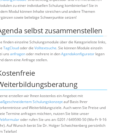
odulen zu einer individuellen Schulung kombinierbar! Sie in
edem Modul können Inhalte streichen und andere Themen
rgänzen sowie beliebige Schwerpunkte setzen!
Agenda selbst zusammenstellen
ie finden einzelne Schulungsmodule über die Kategorieliste links,
ie
TagCloud
oder die
Volltextsuche
. Sie können Module einzeln
ei uns
anfragen
oder mehrere in den
Agendakonfigurator
legen
nd dann eine Anfrage stellen.
Kostenfreie
Weiterbildungsberatung
erne erstellen wir Ihnen kostenlos ein Angebot mit
aßgeschneidertem Schulungskonzept
auf Basis Ihrer
orkenntnisse und Weiterbildungsziele. Auch wenn Sie Preise und
reie Termine anfragen möchten, nutzen Sie bitte unser
ebformular
oder rufen Sie uns an: 0201 / 649590-50 (Mo-Fr 9-16
hr). Auf Wunsch berät Sie Dr. Holger Schwichtenberg persönlich
m Telefon!