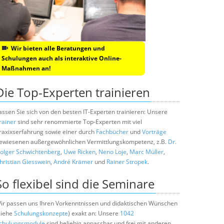
Wir bieten alle Beratungen und
Schulungen auch als interaktive Online-
Maßnahmen an!
Die Top-Experten trainieren
assen Sie sich von den besten IT-Experten trainieren: Unsere
rainer
sind sehr renommierte Top-Experten mit viel
raxixserfahrung sowie einer durch
Fachbücher
und
Vorträge
ewiesenen außergewöhnlichen Vermittlungskompetenz, z.B.
Dr.
olger Schwichtenberg
,
Uwe Ricken
,
Neno Loje
,
Marc Müller
,
hristian Giesswein
,
André Krämer
und
Rainer Stropek
.
So flexibel sind die Seminare
ir passen uns Ihren Vorkenntnissen und didaktischen Wünschen
siehe
Schulungskonzepte
) exakt an: Unsere
1042
chulungsmodule
sind beliebig anpassbar und frei mit anderen