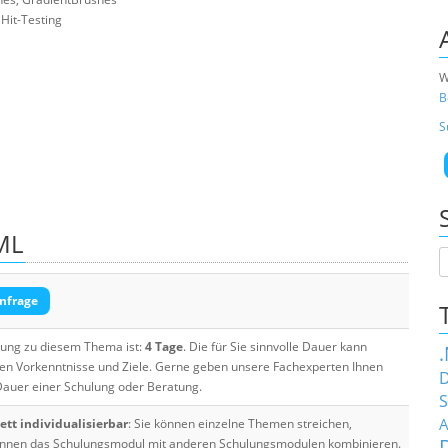
Hit-Testing
W
B
S
ML
nfrage
ulung zu diesem Thema ist:
4 Tage
. Die für Sie sinnvolle Dauer kann
ten Vorkenntnisse und Ziele. Gerne geben unsere Fachexperten Ihnen
D
 Dauer einer Schulung oder Beratung.
S
A
tt individualisierbar
: Sie können einzelne Themen streichen,
 können das Schulungsmodul mit anderen Schulungsmodulen kombinieren.