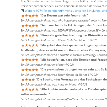
Alle Zitate sind authentisch und liegen uns schriftlich vor! Bitt
Personennamen nennen. Gerne können Sie Kopien der Bewertung
Weitere 9274 Teilnehmerstimmen zu unseren Schulungs- u
"
Der Dozent war sehr freundlich.
"
Ein Schulungsteilnehmer von who Ingenieurgesellschaft mbH im Mo
"
Sehr anschauliche Erklärungen, der Dozent ko
Ein Schulungsteilnehmer von TRUMPF Werkzeugmaschinen SE + Co.
"
Eine sehr gute Beschreibung der KI-Ansätze
Ein Schulungsteilnehmer von Köster GmbH im Monat 1/2025
"
Mir gefiel, dass bei speziellen Fragen spont
Ausßerdem, dass es nicht nur ein theoretischer Vortrag war,
Ein Schulungsteilnehmer von JENOPTIK Industrial Metrology Germ
"
Mir hat gefallen, dass alle Themen und Frag
Ein Schulungsteilnehmer im Monat 4/2024
"
Die praktischen Übungen waren sehr gut! So k
Ein Schulungsteilnehmer von Eucon GmbH im Monat 11/2024
"
Die Struktur des Vortrags und das Fachwissen de
Ein Schulungsteilnehmer von Aalto im Monat 4/2023
"
Alle Punkte wurden anhand von Codebeispiele
selbst angewendet.
"
Ein Schulungsteilnehmer bei einem öffentlichen Seminar von www.I