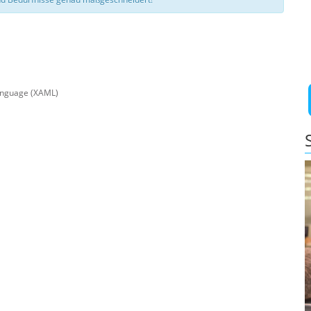
anguage (XAML)