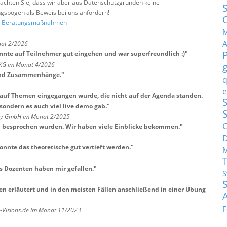
e beachten Sie, dass wir aber aus Datenschutzgründen keine
sbögen als Beweis bei uns anfordern!
nd Beratungsmaßnahmen
M
nat 2/2026
nnte auf Teilnehmer gut eingehen und war superfreundlich :)
"
 KG im Monat 4/2026
 und Zusammenhänge.
"
q
e
an auf Themen eingegangen wurde, die nicht auf der Agenda standen.
S
 sondern es auch viel live demo gab.
"
any GmbH im Monat 2/2025
C
en besprochen wurden. Wir haben viele Einblicke bekommen.
"
onnte das theoretische gut vertieft werden.
"
M
s Dozenten haben mir gefallen.
"
S
n erläutert und in den meisten Fällen anschließend in einer Übung
F
T-Visions.de im Monat 11/2023