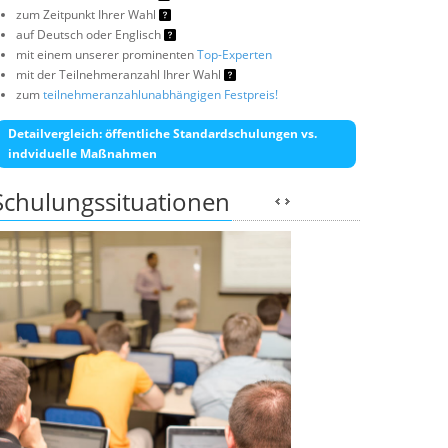
zum Zeitpunkt Ihrer Wahl
auf Deutsch oder Englisch
mit einem unserer prominenten
Top-Experten
mit der Teilnehmeranzahl Ihrer Wahl
zum
teilnehmeranzahlunabhängigen Festpreis!
Detailvergleich: öffentliche Standardschulungen vs.
indviduelle Maßnahmen
Schulungssituationen