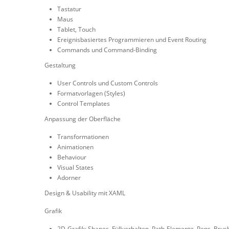
Tastatur
Maus
Tablet, Touch
Ereignisbasiertes Programmieren und Event Routing
Commands und Command-Binding
Gestaltung
User Controls und Custom Controls
Formatvorlagen (Styles)
Control Templates
Anpassung der Oberfläche
Transformationen
Animationen
Behaviour
Visual States
Adorner
Design & Usability mit XAML
Grafik
2D-Grafik: Shapes, Füllverhalten, Path-Elemente, Pens, Bru