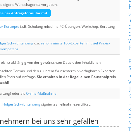
Ihre eigene Wunschagenda vorgeben.
s
he per Anfrageformular mit
I
her Konzepte
(z.B. Schulung mit/ohne PC-Übungen, Workshop, Beratung
lger Schwichtenberg
u.a.
renommierte Top-Experten mit viel Praxis-
skompetenz
.
eis ist abhängig von der gewünschten Dauer, den inhaltlichen
chten Termin und den zu Ihrem Wunschtermin verfügbaren Experten.
p
llen Preis auf Anfrage.
Sie erhalten in der Regel einen Pauschalpreis
nzahl!
altung) oder als
Online-Maßnahme
K
L
. Holger Schwichtenberg
signiertes Teilnahmezertifikat.
3
E
lnehmern bei uns sehr gefallen
T