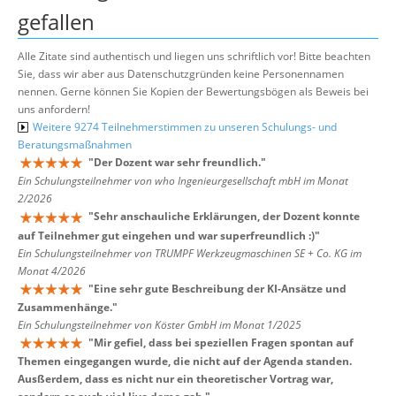
gefallen
Alle Zitate sind authentisch und liegen uns schriftlich vor! Bitte beachten
Sie, dass wir aber aus Datenschutzgründen keine Personennamen
nennen. Gerne können Sie Kopien der Bewertungsbögen als Beweis bei
uns anfordern!
Weitere 9274 Teilnehmerstimmen zu unseren Schulungs- und
Beratungsmaßnahmen
"
Der Dozent war sehr freundlich.
"
Ein Schulungsteilnehmer von who Ingenieurgesellschaft mbH im Monat
2/2026
"
Sehr anschauliche Erklärungen, der Dozent konnte
auf Teilnehmer gut eingehen und war superfreundlich :)
"
Ein Schulungsteilnehmer von TRUMPF Werkzeugmaschinen SE + Co. KG im
Monat 4/2026
"
Eine sehr gute Beschreibung der KI-Ansätze und
Zusammenhänge.
"
Ein Schulungsteilnehmer von Köster GmbH im Monat 1/2025
"
Mir gefiel, dass bei speziellen Fragen spontan auf
Themen eingegangen wurde, die nicht auf der Agenda standen.
Ausßerdem, dass es nicht nur ein theoretischer Vortrag war,