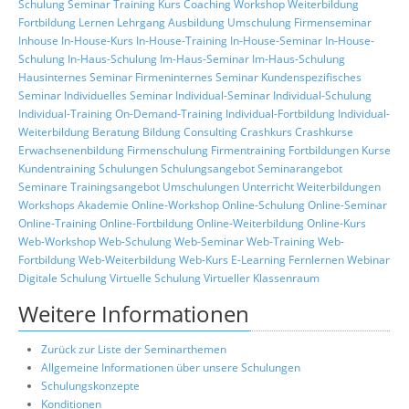
Schulung
Seminar
Training
Kurs
Coaching
Workshop
Weiterbildung
Fortbildung
Lernen
Lehrgang
Ausbildung
Umschulung
Firmenseminar
Inhouse
In-House-Kurs
In-House-Training
In-House-Seminar
In-House-
Schulung
In-Haus-Schulung
Im-Haus-Seminar
Im-Haus-Schulung
Hausinternes Seminar
Firmeninternes Seminar
Kundenspezifisches
Seminar
Individuelles Seminar
Individual-Seminar
Individual-Schulung
Individual-Training
On-Demand-Training
Individual-Fortbildung
Individual-
Weiterbildung
Beratung
Bildung
Consulting
Crashkurs
Crashkurse
Erwachsenenbildung
Firmenschulung
Firmentraining
Fortbildungen
Kurse
Kundentraining
Schulungen
Schulungsangebot
Seminarangebot
Seminare
Trainingsangebot
Umschulungen
Unterricht
Weiterbildungen
Workshops
Akademie
Online-Workshop
Online-Schulung
Online-Seminar
Online-Training
Online-Fortbildung
Online-Weiterbildung
Online-Kurs
Web-Workshop
Web-Schulung
Web-Seminar
Web-Training
Web-
Fortbildung
Web-Weiterbildung
Web-Kurs
E-Learning
Fernlernen
Webinar
Digitale Schulung
Virtuelle Schulung
Virtueller Klassenraum
Weitere Informationen
Zurück zur Liste der Seminarthemen
Allgemeine Informationen über unsere Schulungen
Schulungskonzepte
Konditionen