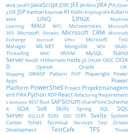
JavaScript
ava
JEE
JIRA
JDBC
Jenkins
JPA
JavaFX
jQuer
JSP
KI
JSF
Kanban
Kotlin
Kubern
y
Keycloak
Kryptografie
Linux
LINQ
etes
Machine
MAUI
Microservices
Learning
MFC
Microsoft
Microsoft CRM
Microsoft Access
365
Microsoft
Microsoft Test
Exchange
Microsoft Office
ML.NET
Manager
MongoDB
Multi-
MSI
Nano
MySQL
Threading
MVVM
MVC
Server
node.js
OOA
nHibernate
OIDC
NextJS
OAuth
D
Oracle
OpenAI
OR-
Pattern
Playwright
OWASP
PHP
Power
Mapping
Power
Apps
PowerShell
Platform
Projektmanagem
Project
ent
Python
React
PWA
RDP
Requirement
Refactoring
Scrum
SAP
Sicherhe
s
Rust
SharePoint
REST
ReSharper
SOA
SQL
Soft Skills
it
SQL
Spring
Server
Svelte
System
SSAS
SSRS
SQLCLR
SSIS
Center
Terminal Services
Test Driven
TEAMS
TFS
TestCafe
Development
Threat