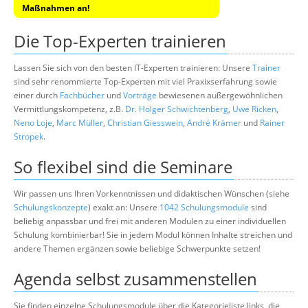
Maßnahmen an!
Die Top-Experten trainieren
Lassen Sie sich von den besten IT-Experten trainieren: Unsere
Trainer
sind sehr renommierte Top-Experten mit viel Praxixserfahrung sowie
einer durch
Fachbücher
und
Vorträge
bewiesenen außergewöhnlichen
Vermittlungskompetenz, z.B.
Dr. Holger Schwichtenberg
,
Uwe Ricken
,
Neno Loje
,
Marc Müller
,
Christian Giesswein
,
André Krämer
und
Rainer
Stropek
.
So flexibel sind die Seminare
Wir passen uns Ihren Vorkenntnissen und didaktischen Wünschen (siehe
Schulungskonzepte
) exakt an: Unsere
1042 Schulungsmodule
sind
beliebig anpassbar und frei mit anderen Modulen zu einer individuellen
Schulung kombinierbar! Sie in jedem Modul können Inhalte streichen und
andere Themen ergänzen sowie beliebige Schwerpunkte setzen!
Agenda selbst zusammenstellen
Sie finden einzelne Schulungsmodule über die Kategorieliste links, die