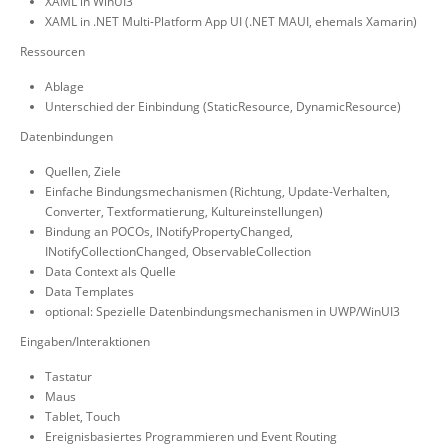
XAML in WinUI3
XAML in .NET Multi-Platform App UI (.NET MAUI, ehemals Xamarin)
Ressourcen
Ablage
Unterschied der Einbindung (StaticResource, DynamicResource)
Datenbindungen
Quellen, Ziele
Einfache Bindungsmechanismen (Richtung, Update-Verhalten,
Converter, Textformatierung, Kultureinstellungen)
Bindung an POCOs, INotifyPropertyChanged,
INotifyCollectionChanged, ObservableCollection
Data Context als Quelle
Data Templates
optional: Spezielle Datenbindungsmechanismen in UWP/WinUI3
Eingaben/Interaktionen
Tastatur
Maus
Tablet, Touch
Ereignisbasiertes Programmieren und Event Routing