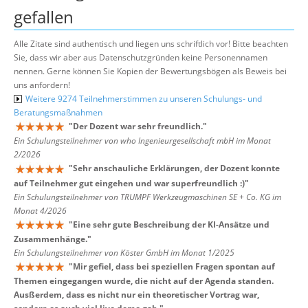
gefallen
Alle Zitate sind authentisch und liegen uns schriftlich vor! Bitte beachten
Sie, dass wir aber aus Datenschutzgründen keine Personennamen
nennen. Gerne können Sie Kopien der Bewertungsbögen als Beweis bei
uns anfordern!
Weitere 9274 Teilnehmerstimmen zu unseren Schulungs- und
Beratungsmaßnahmen
"
Der Dozent war sehr freundlich.
"
Ein Schulungsteilnehmer von who Ingenieurgesellschaft mbH im Monat
2/2026
"
Sehr anschauliche Erklärungen, der Dozent konnte
auf Teilnehmer gut eingehen und war superfreundlich :)
"
Ein Schulungsteilnehmer von TRUMPF Werkzeugmaschinen SE + Co. KG im
Monat 4/2026
"
Eine sehr gute Beschreibung der KI-Ansätze und
Zusammenhänge.
"
Ein Schulungsteilnehmer von Köster GmbH im Monat 1/2025
"
Mir gefiel, dass bei speziellen Fragen spontan auf
Themen eingegangen wurde, die nicht auf der Agenda standen.
Ausßerdem, dass es nicht nur ein theoretischer Vortrag war,