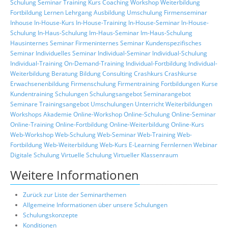
Schulung
Seminar
Training
Kurs
Coaching
Workshop
Weiterbildung
Fortbildung
Lernen
Lehrgang
Ausbildung
Umschulung
Firmenseminar
Inhouse
In-House-Kurs
In-House-Training
In-House-Seminar
In-House-
Schulung
In-Haus-Schulung
Im-Haus-Seminar
Im-Haus-Schulung
Hausinternes Seminar
Firmeninternes Seminar
Kundenspezifisches
Seminar
Individuelles Seminar
Individual-Seminar
Individual-Schulung
Individual-Training
On-Demand-Training
Individual-Fortbildung
Individual-
Weiterbildung
Beratung
Bildung
Consulting
Crashkurs
Crashkurse
Erwachsenenbildung
Firmenschulung
Firmentraining
Fortbildungen
Kurse
Kundentraining
Schulungen
Schulungsangebot
Seminarangebot
Seminare
Trainingsangebot
Umschulungen
Unterricht
Weiterbildungen
Workshops
Akademie
Online-Workshop
Online-Schulung
Online-Seminar
Online-Training
Online-Fortbildung
Online-Weiterbildung
Online-Kurs
Web-Workshop
Web-Schulung
Web-Seminar
Web-Training
Web-
Fortbildung
Web-Weiterbildung
Web-Kurs
E-Learning
Fernlernen
Webinar
Digitale Schulung
Virtuelle Schulung
Virtueller Klassenraum
Weitere Informationen
Zurück zur Liste der Seminarthemen
Allgemeine Informationen über unsere Schulungen
Schulungskonzepte
Konditionen