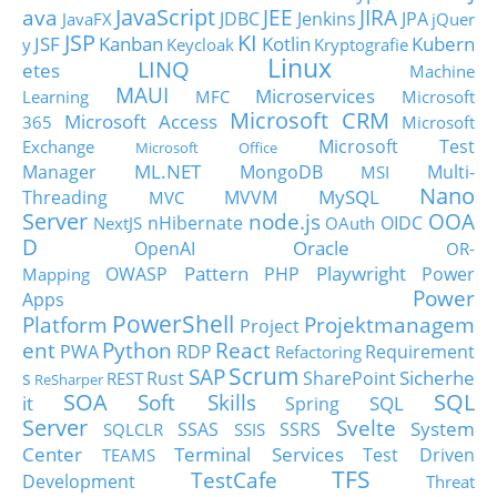
JavaScript
ava
JEE
JIRA
JDBC
Jenkins
JPA
JavaFX
jQuer
JSP
KI
JSF
Kanban
Kotlin
Kubern
y
Keycloak
Kryptografie
Linux
LINQ
etes
Machine
MAUI
Microservices
Learning
MFC
Microsoft
Microsoft CRM
Microsoft Access
365
Microsoft
Microsoft Test
Exchange
Microsoft Office
ML.NET
Manager
MongoDB
Multi-
MSI
Nano
MySQL
Threading
MVVM
MVC
Server
node.js
OOA
nHibernate
OIDC
NextJS
OAuth
D
Oracle
OpenAI
OR-
Pattern
Playwright
OWASP
PHP
Power
Mapping
Power
Apps
PowerShell
Platform
Projektmanagem
Project
ent
Python
React
PWA
RDP
Requirement
Refactoring
Scrum
SAP
Sicherhe
s
Rust
SharePoint
REST
ReSharper
SOA
SQL
Soft Skills
it
SQL
Spring
Server
Svelte
System
SSAS
SSRS
SQLCLR
SSIS
Center
Terminal Services
Test Driven
TEAMS
TFS
TestCafe
Development
Threat