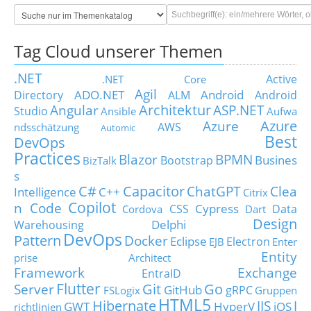
Tag Cloud unserer Themen
.NET
Active
.NET Core
Agil
ADO.NET
Android
Directory
ALM
Android
Architektur
Angular
ASP.NET
Studio
Ansible
Aufwa
Azure
Azure
AWS
ndsschätzung
Automic
Best
DevOps
Practices
Blazor
BPMN
Busines
Bootstrap
BizTalk
s
C#
Capacitor
ChatGPT
Clea
Intelligence
C++
Citrix
Copilot
n Code
Cypress
CSS
Data
Cordova
Dart
Design
Delphi
Warehousing
DevOps
Pattern
Docker
Eclipse
Electron
EJB
Enter
Entity
prise Architect
Framework
Exchange
EntraID
Flutter
Git
Go
Server
GitHub
gRPC
FSLogix
Gruppen
HTML5
Hibernate
IIS
J
GWT
HyperV
iOS
richtlinien