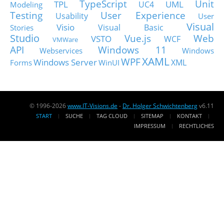
TypeScript
Unit
TPL
UML
UC4
Modeling
Testing
User Experience
Usability
User
Visual
Visio
Visual Basic
Stories
Studio
Vue.js
Web
VSTO
WCF
VMWare
API
Windows 11
Webservices
Windows
XAML
WPF
Windows Server
XML
Forms
WinUI
© 1996-2026
www.IT-Visions.de
-
Dr. Holger Schwichtenberg
v6.11
START
SUCHE
TAG CLOUD
SITEMAP
KONTAKT
IMPRESSUM
RECHTLICHES