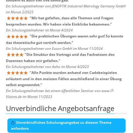
sondern es auch viel live demo gab.
"
Ein Schulungsteilnehmer von JENOPTIK Industrial Metrology Germany GmbH
im Monat 2/2025
"
Mir hat gefallen, dass alle Themen und Fragen
besprochen wurden. Wir haben viele Einblicke bekommen.
"
Ein Schulungsteilnehmer im Monat 4/2024
"
Die praktischen Übungen waren sehr gut! So konnte
das theoretische gut vertieft werden.
"
Ein Schulungsteilnehmer von Eucon GmbH im Monat 11/2024
"
Die Struktur des Vortrags und das Fachwissen des
Dozenten haben mir gefallen.
"
Ein Schulungsteilnehmer von Aalto im Monat 4/2023
"
Alle Punkte wurden anhand von Codebeispielen
erläutert und in den meisten Fällen anschließend in einer Übung
selbst angewendet.
"
Ein Schulungsteilnehmer bei einem öffentlichen Seminar von www.IT-
Visions.de im Monat 11/2023
Unverbindliche Angebotsanfrage
Unverbindliches Schulungsangebot zu diesem Thema
anfordern