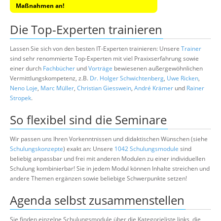
Maßnahmen an!
Die Top-Experten trainieren
Lassen Sie sich von den besten IT-Experten trainieren: Unsere
Trainer
sind sehr renommierte Top-Experten mit viel Praxixserfahrung sowie
einer durch
Fachbücher
und
Vorträge
bewiesenen außergewöhnlichen
Vermittlungskompetenz, z.B.
Dr. Holger Schwichtenberg
,
Uwe Ricken
,
Neno Loje
,
Marc Müller
,
Christian Giesswein
,
André Krämer
und
Rainer
Stropek
.
So flexibel sind die Seminare
Wir passen uns Ihren Vorkenntnissen und didaktischen Wünschen (siehe
Schulungskonzepte
) exakt an: Unsere
1042 Schulungsmodule
sind
beliebig anpassbar und frei mit anderen Modulen zu einer individuellen
Schulung kombinierbar! Sie in jedem Modul können Inhalte streichen und
andere Themen ergänzen sowie beliebige Schwerpunkte setzen!
Agenda selbst zusammenstellen
Sie finden einzelne Schulungsmodule über die Kategorieliste links, die