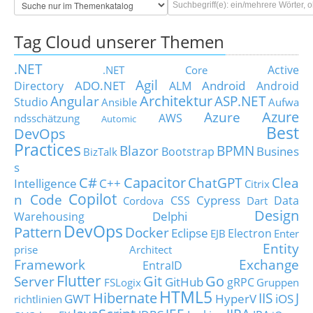
Tag Cloud unserer Themen
.NET
Active
.NET Core
Agil
ADO.NET
Android
Directory
ALM
Android
Architektur
Angular
ASP.NET
Studio
Ansible
Aufwa
Azure
Azure
AWS
ndsschätzung
Automic
Best
DevOps
Practices
Blazor
BPMN
Busines
Bootstrap
BizTalk
s
C#
Capacitor
ChatGPT
Clea
Intelligence
C++
Citrix
Copilot
n Code
Cypress
CSS
Data
Cordova
Dart
Design
Delphi
Warehousing
DevOps
Pattern
Docker
Eclipse
Electron
EJB
Enter
Entity
prise Architect
Framework
Exchange
EntraID
Flutter
Git
Go
Server
GitHub
gRPC
FSLogix
Gruppen
HTML5
Hibernate
IIS
J
GWT
HyperV
iOS
richtlinien