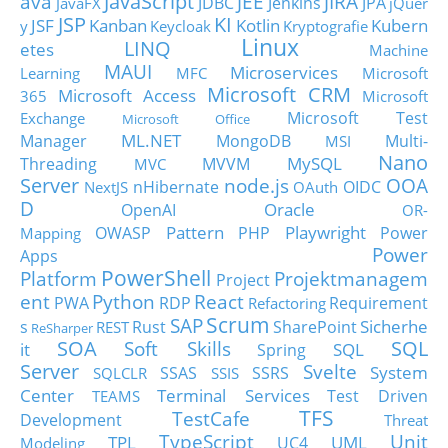
JavaScript
ava
JEE
JIRA
JDBC
Jenkins
JPA
JavaFX
jQuer
JSP
KI
JSF
Kanban
Kotlin
Kubern
y
Keycloak
Kryptografie
Linux
LINQ
etes
Machine
MAUI
Microservices
Learning
MFC
Microsoft
Microsoft CRM
Microsoft Access
365
Microsoft
Microsoft Test
Exchange
Microsoft Office
ML.NET
Manager
MongoDB
Multi-
MSI
Nano
MySQL
Threading
MVVM
MVC
Server
node.js
OOA
nHibernate
OIDC
NextJS
OAuth
D
Oracle
OpenAI
OR-
Pattern
Playwright
OWASP
PHP
Power
Mapping
Power
Apps
PowerShell
Platform
Projektmanagem
Project
ent
Python
React
PWA
RDP
Requirement
Refactoring
Scrum
SAP
Sicherhe
s
Rust
SharePoint
REST
ReSharper
SOA
SQL
Soft Skills
it
SQL
Spring
Server
Svelte
System
SSAS
SSRS
SQLCLR
SSIS
Center
Terminal Services
Test Driven
TEAMS
TFS
TestCafe
Development
Threat
TypeScript
Unit
TPL
UML
UC4
Modeling