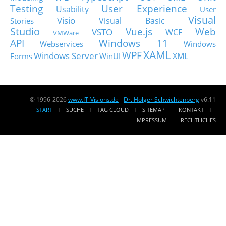
Testing
User Experience
Usability
User
Visual
Visio
Visual Basic
Stories
Studio
Vue.js
Web
VSTO
WCF
VMWare
API
Windows 11
Webservices
Windows
XAML
WPF
Windows Server
XML
Forms
WinUI
© 1996-2026
www.IT-Visions.de
-
Dr. Holger Schwichtenberg
v6.11
START
SUCHE
TAG CLOUD
SITEMAP
KONTAKT
IMPRESSUM
RECHTLICHES