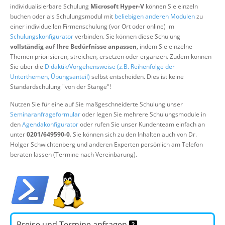
individualisierbare Schulung
Microsoft Hyper-V
können Sie einzeln
Über uns
buchen oder als Schulungsmodul mit
beliebigen anderen Modulen
zu
Suche
einer individuellen Firmenschulung (vor Ort oder online) im
Schulungskonfigurator
verbinden. Sie können diese Schulung
vollständig auf Ihre Bedürfnisse anpassen
, indem Sie einzelne
Themen priorisieren, streichen, ersetzen oder ergänzen. Zudem können
Sie über die
Didaktik/Vorgehensweise (z.B. Reihenfolge der
Unterthemen, Übungsanteil)
selbst entscheiden. Dies ist keine
Standardschulung "von der Stange"!
Nutzen Sie für eine auf Sie maßgeschneiderte Schulung unser
Seminaranfrageformular
oder legen Sie mehrere Schulungsmodule in
den
Agendakonfigurator
oder rufen Sie unser Kundenteam einfach an
unter
0201/649590-0
. Sie können sich zu den Inhalten auch von Dr.
Holger Schwichtenberg und anderen Experten persönlich am Telefon
beraten lassen (Termine nach Vereinbarung).
Preise und Termine anfragen