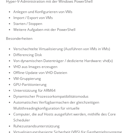
Hyper-V-Administration mit der Windows PowerShell
Anlegen und Konfigurieren von VMs
Import / Export von VMs
Starten / Stoppen
Weitere Aufgaben mit der PowerShell
Besonderheiten
Verschachtelte Virtualisierung (Ausführen von VMs in VMs)
Differencing Disk
Von dynamischen Datenträger / dedizierte Hardware: vhd(x)
VHD aus Images erzeugen
Offline-Update von VHD-Dateien
VM-Gruppierung
GPU-Partitionierung
Unterstützung für ARM64
Dynamischer Prozessorkompatibilitätsmodus
Automatisches Verfügbarmachen der gleichzeitigen
Multithreadingkonfiguration für virtuelle
Computer, die auf Hosts ausgeführt werden, mithilfe des Core
Scheduler
Ruhezustandsunterstützung
Virtualisierungsbasierte Sicherheit (VBS) für Gastbetriebssysteme